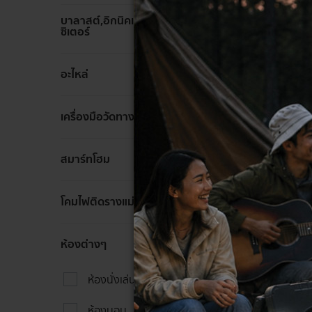
บาลาสต์,อิกนิคเตอร์,คาปา
ล้าง
ซิเตอร์
ล้าง
อะไหล่
ล้าง
เครื่องมือวัดทางไฟฟ้า
HI-TEK โ
ล้าง
สมาร์ทโฮม
ทา
2,350 ฿
ล้าง
1,690 
โคมไฟติดรางแม่เหล็ก
ล้าง
ห้องต่างๆ
ห้องนั่งเล่น
ห้องนอน