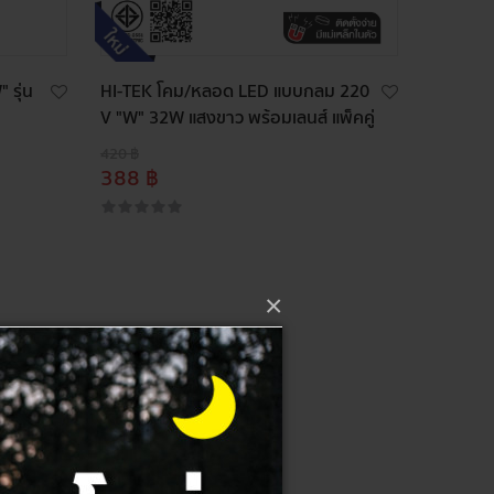
 รุ่น
HI-TEK โคม/หลอด LED แบบกลม 220
V "W" 32W แสงขาว พร้อมเลนส์ แพ็คคู่
420 ฿
388 ฿
×