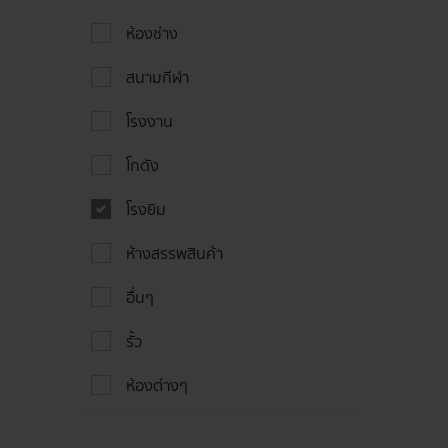
ห้องช่าง
สนามกีฬา
โรงงาน
โกดัง
โรงยิม
ห้างสรรพสินค้า
อื่นๆ
รั้ว
ห้องต่างๆ