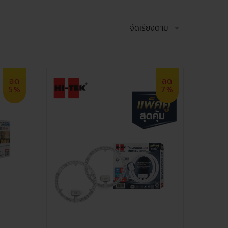
จัดเรียงตาม
ลด
ลด
5%
7%