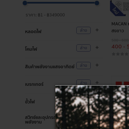
MACAN ห
ล้าง
สงขาว
หลอดไฟ
500 - 600
400 - 
ล้าง
โคมไฟ
ล้าง
สินค้าพลังงานแสงอาทิตย์
ล้าง
เบรกเกอร์
ล้าง
ขั้วไฟ
สวิทซ์และอุปกรณ์ประหยัด
ล้าง
พลังงาน