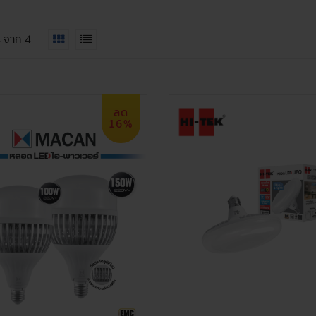
4
จาก
4
ลด
16%