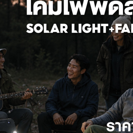
คมไฟพัดลมโซล่า 6" 3 ใน 1 สีเ
฿