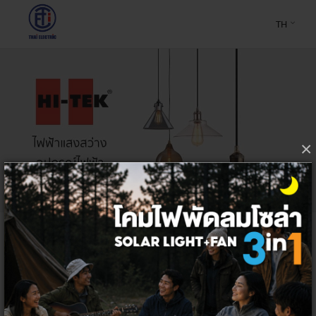
TH
×
Home
บาลาสต์,อิกนิคเตอร์,คาปาซิเตอร์
บาลาสต์