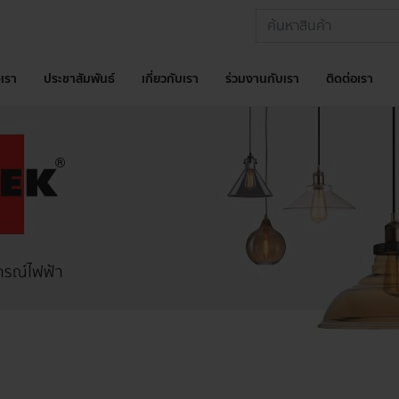
เรา
ประชาสัมพันธ์
เกี่ยวกับเรา
ร่วมงานกับเรา
ติดต่อเรา