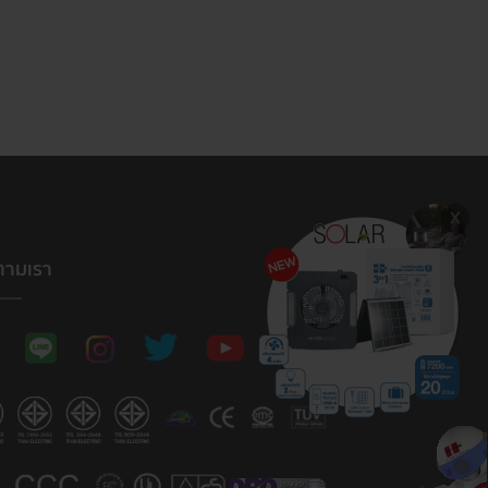
ตามเรา