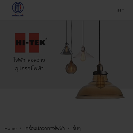
TH
Home
เครื่องมือวัดทางไฟฟ้า
อื่นๆ