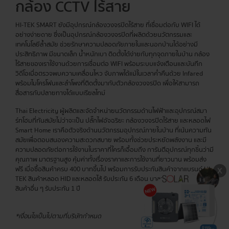
กล้อง CCTV ไร้สาย
HI-TEK SMART ยังมีอุปกรณ์กล้องวงจรปิดไร้สาย ที่เชื่อมต่อกับ WIFI ได้
อย่างง่ายดาย ซึ่งเป็นอุปกรณ์กล้องวงจรปิดที่ผลิตด้วยนวัตกรรมและ
เทคโนโลยีล้ำสมัย ช่วยรักษาความปลอดภัยภายในและนอกบ้านได้อย่างมี
ประสิทธิภาพ มีขนาดเล็ก น้ำหนักเบา ติดตั้งได้ง่ายกับทุกจุดภายในบ้าน กล้อง
ไร้สายของเราใช้งานด้วยการเชื่อมต่อ WIFI พร้อมระบบแจ้งเตือนและบันทึก
วิดีโอเมื่อตรวจพบความเคลื่อนไหว จับภาพได้แม้ในเวลาค่ำคืนด้วย Infared
พร้อมไมโครโฟนและลำโพงที่ติดตั้งมากับตัวกล้องวงจรปิด เพื่อให้สามารถ
สื่อสารกับปลายทางได้แบบเรียลไทม์
Thai Electricity ผู้ผลิตและจัดจำหน่ายนวัตกรรมด้านไฟฟ้าและอุปกรณ์สมา
ร์ทโฮมที่ทันสมัยไม่ว่าจะเป็น ปลั๊กไฟอัจฉริยะ กล้องวงจรปิดไร้สาย และหลอดไฟ
Smart Home เราคือตัวจริงด้านนวัตกรรมอุปกรณ์ภายในบ้าน ที่เน้นความทัน
สมัยเพื่อตอบสนองความสะดวกสบาย พร้อมทั้งช่วยประหยัดพลังงาน และมี
ความปลอดภัยต่อการใช้งานในราคาที่ใครก็เอื้อมถึง การันตีอุปกรณ์ทุกชิ้นว่ามี
คุณภาพ มาตรฐานสูง คุ้มค่าทั้งเรื่องราคาและการใช้งานที่ยาวนาน พร้อมส่ง
ฟรี เมื่อซื้อสินค้าครบ 400 บาทขึ้นไป พร้อมการรับประกันสินค้าจากแบรนด์ HI-
TEK สินค้าหลอด HID และหลอดไส้ รับประกัน 6 เดือน บาลาสต์รับประกัน 2 ปี
สินค้าอื่น ๆ รับประกัน 1 ปี
*เงื่อนไขเป็นไปตามที่บริษัทกำหนด