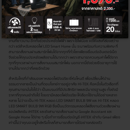
หลอดไฟและกล้อง CCTV ไร้สายหรือกล้องวงจรปิดที่สามารถเชื่อมต่อ WIFI
เพื่อสั่งงานผ่านสมาร์ทโฟนได้จากทุกที่ทั่วโลก ถือว่าเป็นฟีเจอร์การใช้งานที่ล้ำ
สมัยเข้ากับไลฟ์สไตล์ของคนรุ่นใหม่ พร้อมตอบโจทย์ความสะดวกสบายได้อย่าง
ปลอดภัยเพียงแค่ใช้อินเทอร์เน็ตเป็นตัวกลางเพื่อเชื่อมต่อ
ขั้นกว่าของหลอดไฟ LED ซึ่งเป็นเทคโนโลยีที่ถูกพัฒนามาเพื่อตอบสนองการใช้
งานไฟฟ้าโดยเฉพาะ ถึงแม้คุณสมบัติของหลอดไฟ LED ทั่วไป จะมีอายุการใช้
งานที่ยาวนาน อีกทั้งช่วยประหยัดไฟฟ้า เพราะใช้ไฟน้อย แต่ให้แสงที่ส่องสว่าง
กว่า แต่สำหรับหลอดไฟ LED Smart Home นั้น จะมาพร้อมกับความพิเศษ ที่
สามารถสั่งงานผ่านสมาร์ทโฟนได้จากทุกที่ทั่วโลกเพียงเชื่อมต่ออินเตอร์เน็ต
จึงช่วยให้คุณประหยัดพลังงานได้มากกว่า เพราะสามารถควบคุมค่าไฟได้จาก
ทุกที่ทุกเวลาผ่านการสั่งงานบนสมาร์ทโฟน นอกจากนี้ยังช่วยยืดอายุการใช้
งานได้มากกว่าที่เคยอีกด้วย
สำหรับใครที่กำลังมองหาหลอดไฟอัจฉริยะยี่ห้อไหนดี เพื่อเปลี่ยนให้บ้าน
ธรรมดากลายเป็นบ้านที่ตอบโจทย์การอยู่อาศัย HI-TEK คือหนึ่งในตัวเลือกที่
คุณสามารถมั่นใจได้ว่า เป็นแบรนด์ที่มีประสิทธิภาพและมีมาตรฐานสูง ทั้งยังมี
ราคาที่ทุกคนเข้าถึงได้ โดยเรามีหลอดไฟอัจฉริยะให้เลือกใช้งานได้อย่างหลาก
หลาย ไม่ว่าจะเป็น HI-TEK หลอด LED SMART BULB 9W และ HI-TEK หลอด
LED SMART BULB 9W RGB ซึ่งเป็นนวัตกรรมหลอดไฟสั่งงานด้วยเสียงผ่าน
แอปพลิเคชัน iHITEK และยังสามารถสั่งงานผ่าน Google Assistant และ
Google Home ได้ง่าย ๆ เมื่อทำการเชื่อมต่อบัญชี iHITEK เข้ากับ Gmail เพียง
เท่านี้ไม่ว่าคุณจะอยู่ใกล้หรือไกลก็สามารถสั่งการได้อย่างคล่องตัว