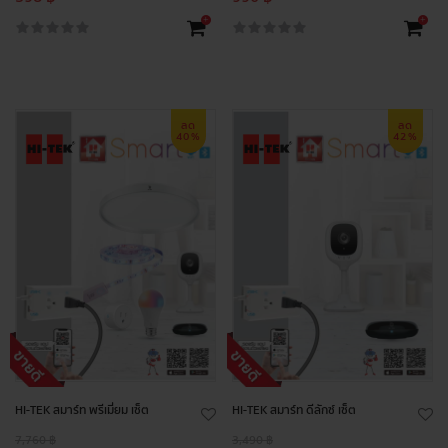
+
+
ลด
ลด
40%
42%
HI-TEK สมาร์ท พรีเมี่ยม เซ็ต
HI-TEK สมาร์ท ดีลักซ์ เซ็ต
7,760 ฿
3,490 ฿