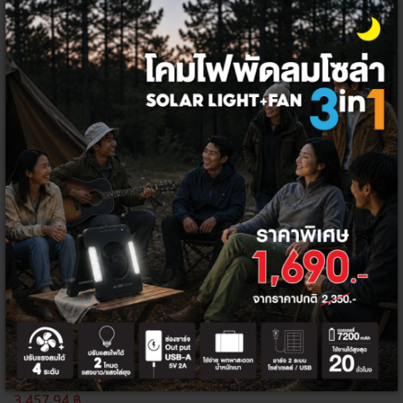
ทั้งหมด
ตัวกรอง
สินค้า
หมด
KYORITSU 2608A(CE) แคล้มป์มิเตอ
ร์
3,644.86 ฿
3,457.94 ฿