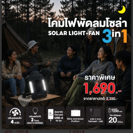
ทั้งหมด
ตัวกรอง
ลด
ลด
16%
28%
MACAN หลอด LED HI-POWER E27
HI-TEK โคมไฟพัดลมโซล่า 6" 3 ใน 1 สี
แสงขาว
เทา
500 - 600 ฿
2,350 ฿
400 - 500 ฿
1,690 ฿