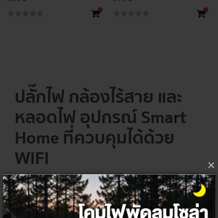
+
+
ปลั๊กไฟ
กล้องไร้สาย
และ
หลอดไฟ
อุปกรณ์
Smart
Home
ที่ควบคุมได้ด้วย
WIFI
×
Thai Electricity เราเป็นผู้นำด้านนวัตกรรมไฟฟ้าที่ผลิตอุปกรณ์ทันสมัยที่ให้
ความสำคัญกับการคัดสรรเทคโนโลยีที่สามารถเข้าถึงผู้บริโภคและสามารถยก
ระดับคุณภาพชีวิตของผู้บริโภค ช่วยเปลี่ยนบ้านธรรมดาให้กลายเป็นบ้าน
อัจฉริยะด้วยอุปกรณ์ Smart Home ภายใต้แบรนด์ HI-TEK ไม่ว่าจะเป็น ปลั๊กไฟ
หลอดไฟและกล้อง CCTV ไร้สายหรือกล้องวงจรปิดที่สามารถเชื่อมต่อ WIFI