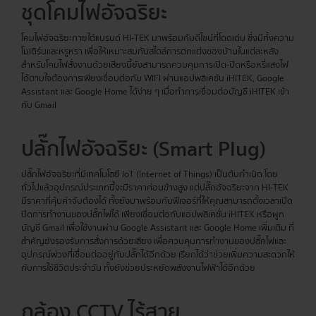
ชุดโคมไฟอัจฉริยะ
โคมไฟอัจฉริยะภายใต้แบรนด์ HI-TEK มาพร้อมกับดีไซน์ที่โดดเด่น ซึ่งมีทั้งความ
โมเดิร์นและหรูหรา เพื่อให้เหมาะสมกับสไตล์การตกแต่งของบ้านในแต่ละหลัง
สำหรับโคมไฟสั่งงานด้วยเสียงนี้ยังสามารถควบคุมการเปิด-ปิดหรือหรี่แสงไฟ
ได้ตามใจต้องการเพียงเชื่อมต่อกับ WIFI ผ่านแอปพลิเคชัน iHITEK, Google
Assistant และ Google Home ได้ง่าย ๆ เมื่อทำการเชื่อมต่อบัญชี iHITEK เข้า
กับ Gmail
ปลั๊กไฟอัจฉริยะ (Smart Plug)
ปลั๊กไฟอัจฉริยะที่มีเทคโนโลยี IoT (Internet of Things) เป็นต้นกำเนิด โดย
ทั่วไปแล้วอุปกรณ์ประเภทนี้จะมีราคาค่อนข้างสูง แต่ปลั๊กอัจฉริยะจาก HI-TEK
มีราคาที่คุ้มค่าจับต้องได้ ทั้งยังมาพร้อมกับฟีเจอร์ที่ให้คุณสามารถตั้งเวลาเปิด
ปิดการทำงานของปลั๊กไฟได้ เพียงเชื่อมต่อกับแอปพลิเคชั่น iHITEK หรือผูก
บัญชี Gmail เพื่อใช้งานผ่าน Google Assistant และ Google Home เพิ่มเติม ที่
สำคัญยังรองรับการสั่งการด้วยเสียง เพื่อควบคุมการทำงานของปลั๊กไฟและ
อุปกรณ์พ่วงที่เชื่อมต่ออยู่กับปลั๊กได้อีกด้วย เรียกได้ว่าช่วยเพิ่มความสะดวกให้
กับการใช้ชีวิตประจำวัน ทั้งยังช่วยประหยัดพลังงานไฟฟ้าได้อีกด้วย
กล้อง CCTV ไร้สาย