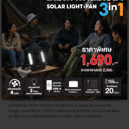
เพื่อสั่งงานผ่านสมาร์ทโฟนได้จากทุกที่ทั่วโลก ถือว่าเป็นฟีเจอร์การใช้งานที่ล้ำ
สมัยเข้ากับไลฟ์สไตล์ของคนรุ่นใหม่ พร้อมตอบโจทย์ความสะดวกสบายได้อย่าง
ปลอดภัยเพียงแค่ใช้อินเทอร์เน็ตเป็นตัวกลางเพื่อเชื่อมต่อ
ขั้นกว่าของหลอดไฟ LED ซึ่งเป็นเทคโนโลยีที่ถูกพัฒนามาเพื่อตอบสนองการใช้
งานไฟฟ้าโดยเฉพาะ ถึงแม้คุณสมบัติของหลอดไฟ LED ทั่วไป จะมีอายุการใช้
งานที่ยาวนาน อีกทั้งช่วยประหยัดไฟฟ้า เพราะใช้ไฟน้อย แต่ให้แสงที่ส่องสว่าง
กว่า แต่สำหรับหลอดไฟ LED Smart Home นั้น จะมาพร้อมกับความพิเศษ ที่
สามารถสั่งงานผ่านสมาร์ทโฟนได้จากทุกที่ทั่วโลกเพียงเชื่อมต่ออินเตอร์เน็ต
จึงช่วยให้คุณประหยัดพลังงานได้มากกว่า เพราะสามารถควบคุมค่าไฟได้จาก
ทุกที่ทุกเวลาผ่านการสั่งงานบนสมาร์ทโฟน นอกจากนี้ยังช่วยยืดอายุการใช้
งานได้มากกว่าที่เคยอีกด้วย
สำหรับใครที่กำลังมองหาหลอดไฟอัจฉริยะยี่ห้อไหนดี เพื่อเปลี่ยนให้บ้าน
ธรรมดากลายเป็นบ้านที่ตอบโจทย์การอยู่อาศัย HI-TEK คือหนึ่งในตัวเลือกที่
คุณสามารถมั่นใจได้ว่า เป็นแบรนด์ที่มีประสิทธิภาพและมีมาตรฐานสูง ทั้งยังมี
ราคาที่ทุกคนเข้าถึงได้ โดยเรามีหลอดไฟอัจฉริยะให้เลือกใช้งานได้อย่างหลาก
หลาย ไม่ว่าจะเป็น HI-TEK หลอด LED SMART BULB 9W และ HI-TEK หลอด
LED SMART BULB 9W RGB ซึ่งเป็นนวัตกรรมหลอดไฟสั่งงานด้วยเสียงผ่าน
แอปพลิเคชัน iHITEK และยังสามารถสั่งงานผ่าน Google Assistant และ
Google Home ได้ง่าย ๆ เมื่อทำการเชื่อมต่อบัญชี iHITEK เข้ากับ Gmail เพียง
เท่านี้ไม่ว่าคุณจะอยู่ใกล้หรือไกลก็สามารถสั่งการได้อย่างคล่องตัว