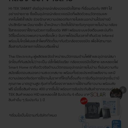
HI-TEK SMART ยังมีอุปกรณ์กล้องวงจรปิดไร้สาย ที่เชื่อมต่อกับ WIFI ได้
อย่างง่ายดาย ซึ่งเป็นอุปกรณ์กล้องวงจรปิดที่ผลิตด้วยนวัตกรรมและ
เทคโนโลยีล้ำสมัย ช่วยรักษาความปลอดภัยภายในและนอกบ้านได้อย่างมี
ประสิทธิภาพ มีขนาดเล็ก น้ำหนักเบา ติดตั้งได้ง่ายกับทุกจุดภายในบ้าน กล้อง
ไร้สายของเราใช้งานด้วยการเชื่อมต่อ WIFI พร้อมระบบแจ้งเตือนและบันทึก
วิดีโอเมื่อตรวจพบความเคลื่อนไหว จับภาพได้แม้ในเวลาค่ำคืนด้วย Infared
พร้อมไมโครโฟนและลำโพงที่ติดตั้งมากับตัวกล้องวงจรปิด เพื่อให้สามารถ
สื่อสารกับปลายทางได้แบบเรียลไทม์
Thai Electricity ผู้ผลิตและจัดจำหน่ายนวัตกรรมด้านไฟฟ้าและอุปกรณ์สมา
ร์ทโฮมที่ทันสมัยไม่ว่าจะเป็น ปลั๊กไฟอัจฉริยะ กล้องวงจรปิดไร้สาย และหลอดไฟ
Smart Home เราคือตัวจริงด้านนวัตกรรมอุปกรณ์ภายในบ้าน ที่เน้นความทัน
สมัยเพื่อตอบสนองความสะดวกสบาย พร้อมทั้งช่วยประหยัดพลังงาน และมี
ความปลอดภัยต่อการใช้งานในราคาที่ใครก็เอื้อมถึง การันตีอุปกรณ์ทุกชิ้นว่ามี
คุณภาพ มาตรฐานสูง คุ้มค่าทั้งเรื่องราคาและการใช้งานที่ยาวนาน พร้อมส่ง
ฟรี เมื่อซื้อสินค้าครบ 400 บาทขึ้นไป พร้อมการรับประกันสินค้าจากแบรนด์ HI-
TEK สินค้าหลอด HID และหลอดไส้ รับประกัน 6 เดือน บาลาสต์รับประกัน 2 ปี
สินค้าอื่น ๆ รับประกัน 1 ปี
*เงื่อนไขเป็นไปตามที่บริษัทกำหนด