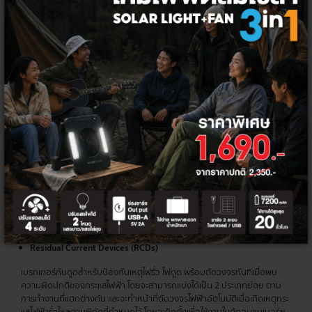
สวิตช์ไฟฟ้าแบบอัตโนมัติที่ถูกออกแบบมาเพื่อป้องกันเหตุไฟฟ้าเกิดความเสีย
หายจากกระแสไฟส่วนเกิน โดยการทำงานพื้นฐานของเบรกเกอร์จะทำหน้าที่ตัด
กระแสไฟฟ้าหลังจากตรวจพบความผิดปกติในวงจร และเมื่อตัดกระแสไฟฟ้าใน
วงจรไปแล้ว จะสามารถปิดหรือต่อวงจรใหม่ได้ทันทีหลังแก้ปัญหา
ประเภทของ
เบรกเกอร์
ที่ใช้บ้าน
สามารถแบ่งแยกเบรกเกอร์ได้ตามประเภทพิกัดแรงดันไฟฟ้า ได้ 3 ประเภทหลัก
ได้แก่ Low Voltage, Medium Voltage และ High Voltage โดยประเภทที่นิยม
ใช้ในที่พักอาศัยและอาคารมักจะเป็นแบบ Low Voltage ที่ประกอบไปด้วย
Miniature Circuit Breakers (MCBs)
เบรกเกอร์ลูกย่อย มีขนาดเล็ก สำหรับใช้ภายในที่พักอาศัยและอาคารที่กระแส
ไฟฟ้าไม่เกิน 100 A ใช้ได้กับทั้งระบบไฟฟ้า 1 และ 3 เฟส โดยจะมีขนาดตั้งแต่ 1, 2,
3 และ 4 Pole สามารถติดตั้งเป็นอุปกรณ์ป้องกันร่วมกันกับแผงจ่ายไฟฟ้าย่อย
(Load Center) หรือแผงจ่ายไฟในที่พักอาศัยอย่างตู้คอนซูมเมอร์ยูนิทที่มี
พิกัดกระแสลัดวงจรต่ำ แต่ไม่สามารถปรับการตั้งค่ากระแสลัดวงจรได้
Residual Current Devices (RCDs)
เบรกเกอร์กันดูดสำหรับป้องกันเหตุไฟรั่ว ไฟดูด พร้อมตัดวงจรทันทีเมื่อพบ
ความผิดปกติของกระแสไฟฟ้า โดยจะสามารถแบ่งได้เป็น 2 ประเภทย่อย ตาม
การทำงานที่แตกต่างกัน และจะทำหน้าที่ตัดวงจรไฟฟ้าอัตโนมัติเมื่อเกิดเหตุกระ
แสไฟฟ้ารั่วไหลตามพิกัดที่กำหนดไว้ โดยจะติดตั้งเพื่อใช้งานในตู้คอนซูมเมอร์ยู