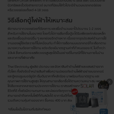
(Branch Circuit Breaker) ทำการเสียบต่อกับบัสบาร์ (Bus Bar) มีขั้วต่อสาย
นิวทรัลและขั้วต่อสายกราวด์ ขนาดที่นิยมใช้ทั่วไปจะมีจำนวนเบรกเกอร์ย่อย
หรือวงจรย่อยตั้งแต่ 4-18 วงจร
วิธีเลือกตู้ไฟฟ้าให้เหมาะสม
พิจารณาจากวงจรย่อยที่ต้องการ และเผื่อจำนวนเอาไว้ประมาณ 1-2 วงจร
สำหรับการใช้งานในอนาคต โดยทั่วไปการเลือกซื้อตู้จะได้รับเพียงแค่กล่องเหล็ก
และต้องซื้ออุปกรณ์อื่น ๆ แยกย่อยอีกต่างหาก เนื่องจากจุดประสงค์ด้านการใช้
งานของผู้ใช้แต่ละรายก็ไม่เหมือนกัน ทำให้การเลือกเมนเบรกเกอร์ก็จะเลือกตาม
ขนาดความต้องการใช้งาน แต่จะต้องมีมาตรฐานค่าที่กำหนดของ IC ไม่ต่ำกว่า
10kA ซึ่งทนต่อกระแสลัดวงจรสูงสุดได้เป็นอย่างดีในกรณีที่ใช้งานภายในบ้าน
และอาคารที่พักอาศัย
Thai Electricity ผู้ผลิต ประกอบ และจัดหาสินค้าด้านไฟฟ้าและแสงสว่างจาก
ทั่วโลก ทั้งยังจัดจำหน่ายสินค้าเพื่อความปลอดภัยด้านไฟฟ้าอย่างเบรกเกอร์
และตู้คอนซูมเมอร์ยูนิท เริ่มต้นราคาที่หลักร้อย มาพร้อมกับมาตรฐาน และ
คุณภาพการใช้งานสูงสุด ให้คุณสามารถเลือกซื้อได้ตามความเหมาะสม เพราะมี
ให้เลือกหลากหลายตามประเภทการใช้งาน เราสรรสร้างเทคโนโลยีเพื่อคุณภาพ
ชีวิตที่ดี ทั้งยังมีความทนทาน และปลอดภัยทุกการใช้งาน เพื่อให้ทุกท่าน
สามารถเข้าถึงเทคโนโลยีที่ทันสมัยได้ เราการันตีทั้งคุณภาพสินค้าอย่างดีเยี่ยม
รวมถึงความคุ้มค่าของราคา ซื้อครบ 400 บาท ส่งฟรีทุกรายการ!
*เงื่อนไขเป็นไปตามที่บริษัทกำหนด