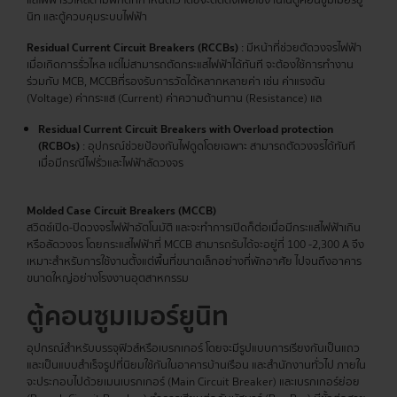
นิท และตู้ควบคุมระบบไฟฟ้า
Residual Current Circuit Breakers (RCCBs)
: มีหน้าที่ช่วยตัดวงจรไฟฟ้า
เมื่อเกิดการรั่วไหล แต่ไม่สามารถตัดกระแสไฟฟ้าได้ทันที จะต้องใช้การทำงาน
ร่วมกับ MCB, MCCBที่รองรับการวัดได้หลากหลายค่า เช่น ค่าแรงดัน
(Voltage) ค่ากระแส (Current) ค่าความต้านทาน (Resistance) แล
Residual Current Circuit Breakers with Overload protection
(RCBOs)
: อุปกรณ์ช่วยป้องกันไฟดูดโดยเฉพาะ สามารถตัดวงจรได้ทันที
เมื่อมีกรณีไฟรั่วและไฟฟ้าลัดวงจร
Molded Case Circuit Breakers (MCCB)
สวิตช์เปิด-ปิดวงจรไฟฟ้าอัตโนมัติ และจะทำการเปิดก็ต่อเมื่อมีกระแสไฟฟ้าเกิน
หรือลัดวงจร โดยกระแสไฟฟ้าที่ MCCB สามารถรับได้จะอยู่ที่ 100 -2,300 A จึง
เหมาะสำหรับการใช้งานตั้งแต่พื้นที่ขนาดเล็กอย่างที่พักอาศัย ไปจนถึงอาคาร
ขนาดใหญ่อย่างโรงงานอุตสาหกรรม
ตู้คอนซูมเมอร์
ยูนิท
อุปกรณ์สำหรับบรรจุฟิวส์หรือเบรกเกอร์ โดยจะมีรูปแบบการเรียงกันเป็นแถว
และเป็นแบบสำเร็จรูปที่นิยมใช้กันในอาคารบ้านเรือน และสำนักงานทั่วไป ภายใน
จะประกอบไปด้วยเมนเบรกเกอร์ (Main Circuit Breaker) และเบรกเกอร์ย่อย