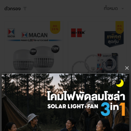
ทั้งหมด
ตัวกรอง
ลด
ลด
16%
7%
×
MACAN หลอด LED HI-POWER E27
HI-TEK โคม/หลอด LED แบบกลม 22
แสงขาว
0V "W" 32W แสงขาว พร้อมเลนส์ แพ็
คคู่
500 - 600 ฿
420 ฿