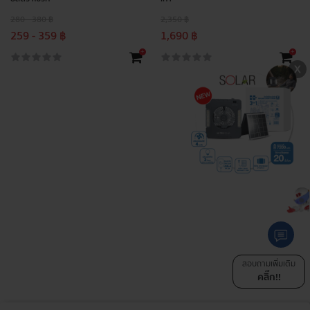
280 - 380 ฿
2,350 ฿
259 - 359 ฿
1,690 ฿
+
+
สอบถามเพิ่มเติม
คลิ๊ก!!