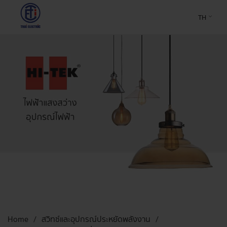
TH
Home
สวิทซ์และอุปกรณ์ประหยัดพลังงาน