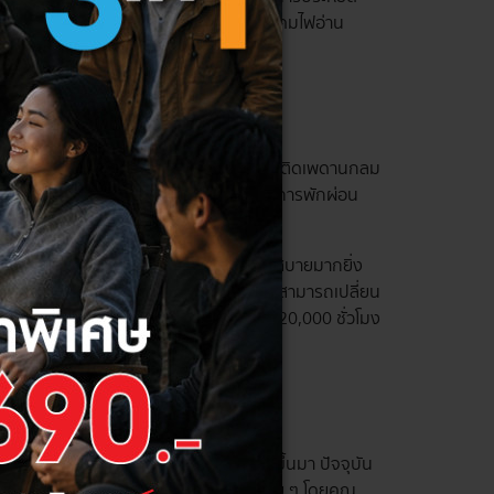
ดเพดาน โคมไฟดาวน์ไลต์ โคมไฟสปอตไลต์ โคมไฟอ่าน
ูปแบบและดีไซน์ได้ตามความชอบ โดยโคม LED ติดเพดานกลม
้แสงนวลและอบอุ่นในระดับที่พอดี เหมาะแก่การพักผ่อน
 ห้องชมภาพยนตร์
มัย ก้าวทันโลก เพื่อการใช้งานที่สะดวกสบายมากยิ่ง
กหลาย แต่ยังให้แสงสว่างที่คงที่ และบางรุ่นสามารถเปลี่ยน
แบบเดิม และมีอายุการใช้งานยาวนานกว่า 20,000 ชั่วโมง
การเน้นภาพถ่ายหรือการตกแต่งให้เด่นชัดขึ้นมา ปัจจุบัน
 เปลี่ยนบ้านให้เป็นแกลเลอรี่เล็ก ๆ ได้ง่าย ๆ โดยคุณ