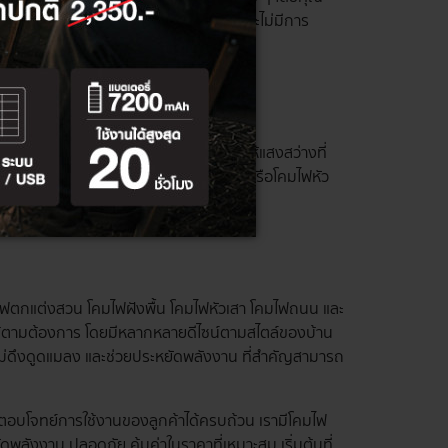
ด้รอบทิศทาง น้ำหนักเบา ไม่มีรังสี UV และไม่มีการ
อกสีได้ตามความชอบ โดยโคมไฟตั้งพื้นจะให้แสงสว่างที่
ะจะเหมาะกับการใช้เป็นโคมไฟอ่านหนังสือหรือโคมไฟหัว
มไฟตกแต่งสวน โคมไฟฝังพื้น โคมไฟหัวเสา โคมไฟถนน และ
ช้ได้ตามต้องการ โดยมีหลากหลายดีไซน์ตามสไตล์ของบ้าน
ัง ไม่ดึงดูดแมลง และช่วยประหยัดพลังงาน ที่สำคัญสามารถ
ตอบโจทย์การใช้งานของลูกค้าได้ครบถ้วน เรามีโคมไฟ
ังงาน ปลอดภัย คุ้มค่าในราคาที่เหมาะสม เริ่มต้นที่