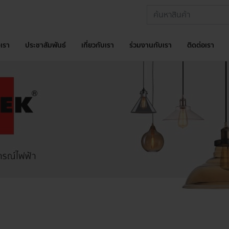
เรา
ประชาสัมพันธ์
เกี่ยวกับเรา
ร่วมงานกับเรา
ติดต่อเรา