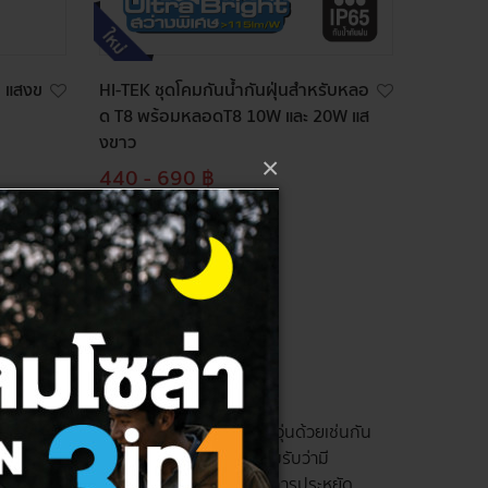
่ แสงข
HI-TEK ชุดโคมกันน้ำกันฝุ่นสำหรับหลอ
ด T8 พร้อมหลอดT8 10W และ 20W แส
งขาว
×
440 - 690 ฿
ต่ยังเพิ่มความสวยงาม ให้ความรู้สึกที่อบอุ่นด้วยเช่นกัน
และ MACAN ซึ่งเป็นแบรนด์ที่ได้รับการยอมรับว่ามี
กรรมที่สร้างความสะดวกสบาย ไปพร้อมกับการประหยัด