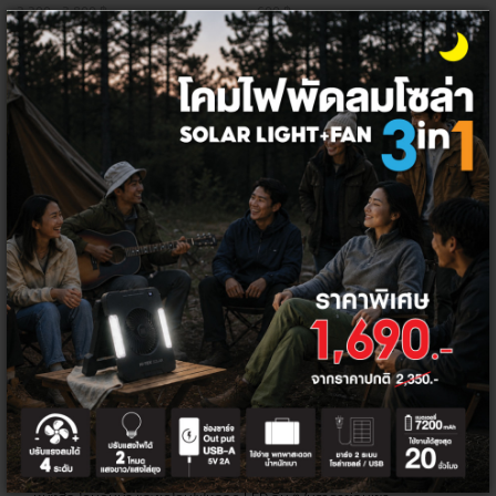
2,200 - 3,800 ฿
600 ฿
2,298 - 2,998 ฿
558 ฿
+
+
โคมไฟ LED คุณภาพดี
ราคาพิเศษ
โคมไฟหลอด LED ในปัจจุบัน ไม่ได้ทำหน้าที่เพียงแค่ให้แสงสว่างภายในบ้าน
เท่านั้น แต่ยังเพิ่มความสวยงาม ให้ความรู้สึกที่อบอุ่นด้วยเช่นกัน และที่ Thai
Electricity เราคือผู้จัดจำหน่ายโคมไฟและหลอดไฟ LED ยี่ห้อ HI-TEK และ
MACAN ซึ่งเป็นแบรนด์ที่ได้รับการยอมรับว่ามีคุณภาพสูง ทันสมัย เหมาะกับ
ไลฟ์สไตล์ของคนรุ่นใหม่ เน้นการสร้างสรรค์นวัตกรรมที่สร้างความสะดวกสบาย
ไปพร้อมกับการประหยัดพลังงาน รักษาสิ่งแวดล้อม และปลอดภัยในการใช้งาน
ไม่ว่าจะเป็นโคมไฟ LED ติดเพดาน โคมไฟดาวน์ไลต์ โคมไฟสปอตไลต์ โคมไฟอ่าน