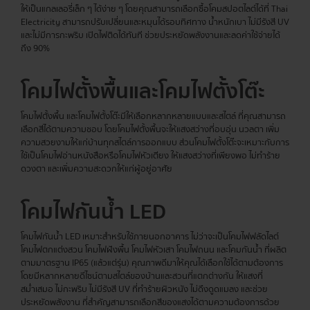
ให้เป็นแกลเลอรี่เล็ก ๆ ได้ง่าย ๆ โดยคุณสามารถเลือกซื้อโคมสปอตไลต์ได้ที่ Thai
Electricity สามารถปรับเปลี่ยนและหมุนได้รอบทิศทาง น้ำหนักเบา ไม่มีรังสี UV
และไม่มีการกะพริบ เปิดไฟติดได้ทันที ช่วยประหยัดพลังงานและลดค่าใช้จ่ายได้
ถึง 90%
โคมไฟตั้งพื้นและโคมไฟตั้งโต๊ะ
โคมไฟตั้งพื้น และโคมไฟตั้งโต๊ะมีให้เลือกหลากหลายแบบและสไตล์ ที่คุณสามารถ
เลือกสีได้ตามความชอบ โดยโคมไฟตั้งพื้นจะให้แสงสว่างที่อบอุ่น นวลตา เพิ่ม
ความสวยงามให้แก่บ้านทุกสไตล์การออกแบบ ส่วนโคมไฟตั้งโต๊ะจะเหมาะกับการ
ใช้เป็นโคมไฟอ่านหนังสือหรือโคมไฟหัวเตียง ให้แสงสว่างที่เพียงพอ ไม่ทำร้าย
ดวงตา และเพิ่มความสะดวกให้แก่ผู้อยู่อาศัย
โคมไฟกันน้ำ LED
โคมไฟกันน้ำ LED เหมาะสำหรับใช้ภายนอกอาคาร ไม่ว่าจะเป็นโคมไฟฟลัดไลต์
โคมไฟตกแต่งสวน โคมไฟฝังพื้น โคมไฟหัวเสา โคมไฟถนน และโคมกันน้ำ ที่ผลิต
ตามมาตรฐาน IP65 (แล้วแต่รุ่น) คุณภาพดีมาให้คุณได้เลือกใช้ได้ตามต้องการ
โดยมีหลากหลายดีไซน์ตามสไตล์ของบ้านและสวนที่แตกต่างกัน ให้แสงที่
สม่ำเสมอ ไม่กะพริบ ไม่มีรังสี UV ที่ทำร้ายผิวหนัง ไม่ดึงดูดแมลง และช่วย
ประหยัดพลังงาน ที่สำคัญสามารถเลือกสีของแสงได้ตามความต้องการด้วย