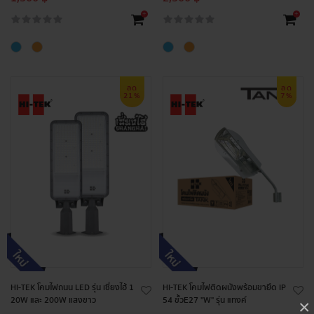
+
+
ลด
ลด
21%
7%
HI-TEK โคมไฟถนน LED รุ่น เซี่ยงไฮ้ 1
HI-TEK โคมไฟติดผนังพร้อมขายึด IP
20W และ 200W แสงขาว
54 ขั้วE27 "W" รุ่น แทงค์
×