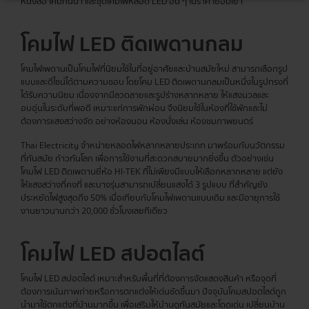
หนังสือ โคมกันน้ำ และชุดโคมไฟหลอด LED อื่น ๆ ในราคาย่อมเยา
โคมไฟ LED ติดเพดานกลม
โคมไฟเพดานเป็นโคมไฟที่นิยมใช้ในที่อยู่อาศัยและบ้านสมัยใหม่ สามารถเลือกรูป
แบบและดีไซน์ได้ตามความชอบ โดยโคม LED ติดเพดานกลมเป็นหนึ่งในรูปทรงที่
ได้รับความนิยม เนื่องจากมีลวดลายและรูปร่างหลากหลาย ให้แสงนวลและ
อบอุ่นในระดับที่พอดี เหมาะแก่การพักผ่อน จึงนิยมใช้ในห้องที่ใช้พักและไม่
ต้องการแสงสว่างจัด อย่างห้องนอน ห้องนั่งเล่น ห้องชมภาพยนตร์
Thai Electricity จำหน่ายหลอดไฟหลากหลายประเภท มาพร้อมกับนวัตกรรม
ที่ทันสมัย ก้าวทันโลก เพื่อการใช้งานที่สะดวกสบายมากยิ่งขึ้น ตัวอย่างเช่น
โคมไฟ LED ติดเพดานยี่ห้อ HI-TEK ที่ไม่เพียงมีแบบให้เลือกหลากหลาย แต่ยัง
ให้แสงสว่างที่คงที่ และบางรุ่นสามารถเปลี่ยนแสงได้ 3 รูปแบบ ที่สำคัญยัง
ประหยัดไฟสูงสุดถึง 50% เมื่อเทียบกับโคมไฟเพดานแบบเดิม และมีอายุการใช้
งานยาวนานกว่า 20,000 ชั่วโมงเลยทีเดียว
โคมไฟ LED สปอตไลต์
โคมไฟ LED สปอตไลต์ เหมาะสำหรับพื้นที่ที่ต้องการจัดแสดงสินค้า หรือจุดที่
ต้องการเน้นภาพถ่ายหรือการตกแต่งให้เด่นชัดขึ้นมา ปัจจุบันโคมสปอตไลต์ถูก
นำมาใช้ตกแต่งที่บ้านมากขึ้น เพื่อเสริมให้บ้านดูทันสมัยและโดดเด่น เปลี่ยนบ้าน