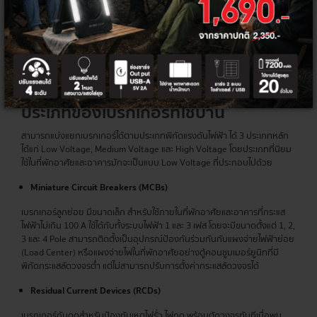
เซอร์กิต
เบรกเกอร์
สวิตช์ไฟฟ้าแบบอัตโนมัติที่ถูกออกแบบมาเพื่อป้องกันเหตุไฟฟ้าเกิดความเสีย
หายจากกระแสไฟส่วนเกิน โดยการทำงานพื้นฐานของเบรกเกอร์จะทำหน้าที่ตัด
กระแสไฟฟ้าหลังจากตรวจพบความผิดปกติในวงจร และเมื่อตัดกระแสไฟฟ้าใน
วงจรไปแล้ว จะสามารถปิดหรือต่อวงจรใหม่ได้ทันทีหลังแก้ปัญหา
ประเภทของ
เบรกเกอร์
ที่ใช้บ้าน
สามารถแบ่งแยกเบรกเกอร์ได้ตามประเภทพิกัดแรงดันไฟฟ้า ได้ 3 ประเภทหลัก
ได้แก่ Low Voltage, Medium Voltage และ High Voltage โดยประเภทที่นิยม
ใช้ในที่พักอาศัยและอาคารมักจะเป็นแบบ Low Voltage ที่ประกอบไปด้วย
Miniature Circuit Breakers (MCBs)
เบรกเกอร์ลูกย่อย มีขนาดเล็ก สำหรับใช้ภายในที่พักอาศัยและอาคารที่กระแส
ไฟฟ้าไม่เกิน 100 A ใช้ได้กับทั้งระบบไฟฟ้า 1 และ 3 เฟส โดยจะมีขนาดตั้งแต่ 1, 2,
3 และ 4 Pole สามารถติดตั้งเป็นอุปกรณ์ป้องกันร่วมกันกับแผงจ่ายไฟฟ้าย่อย
(Load Center) หรือแผงจ่ายไฟในที่พักอาศัยอย่างตู้คอนซูมเมอร์ยูนิทที่มี
พิกัดกระแสลัดวงจรต่ำ แต่ไม่สามารถปรับการตั้งค่ากระแสลัดวงจรได้
Residual Current Devices (RCDs)
เบรกเกอร์กันดูดสำหรับป้องกันเหตุไฟรั่ว ไฟดูด พร้อมตัดวงจรทันทีเมื่อพบ