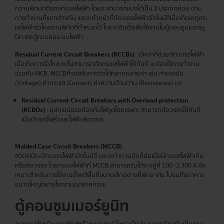
ความผิดปกติของกระแสไฟฟ้า โดยจะสามารถแบ่งได้เป็น 2 ประเภทย่อย ตาม
การทำงานที่แตกต่างกัน และจะทำหน้าที่ตัดวงจรไฟฟ้าอัตโนมัติเมื่อเกิดเหตุกระ
แสไฟฟ้ารั่วไหลตามพิกัดที่กำหนดไว้ โดยจะติดตั้งเพื่อใช้งานในตู้คอนซูมเมอร์ยู
นิท และตู้ควบคุมระบบไฟฟ้า
Residual Current Circuit Breakers (RCCBs)
: มีหน้าที่ช่วยตัดวงจรไฟฟ้า
เมื่อเกิดการรั่วไหล แต่ไม่สามารถตัดกระแสไฟฟ้าได้ทันที จะต้องใช้การทำงาน
ร่วมกับ MCB, MCCBที่รองรับการวัดได้หลากหลายค่า เช่น ค่าแรงดัน
(Voltage) ค่ากระแส (Current) ค่าความต้านทาน (Resistance) แล
Residual Current Circuit Breakers with Overload protection
(RCBOs)
: อุปกรณ์ช่วยป้องกันไฟดูดโดยเฉพาะ สามารถตัดวงจรได้ทันที
เมื่อมีกรณีไฟรั่วและไฟฟ้าลัดวงจร
Molded Case Circuit Breakers (MCCB)
สวิตช์เปิด-ปิดวงจรไฟฟ้าอัตโนมัติ และจะทำการเปิดก็ต่อเมื่อมีกระแสไฟฟ้าเกิน
หรือลัดวงจร โดยกระแสไฟฟ้าที่ MCCB สามารถรับได้จะอยู่ที่ 100 -2,300 A จึง
เหมาะสำหรับการใช้งานตั้งแต่พื้นที่ขนาดเล็กอย่างที่พักอาศัย ไปจนถึงอาคาร
ขนาดใหญ่อย่างโรงงานอุตสาหกรรม
ตู้คอนซูมเมอร์
ยูนิท