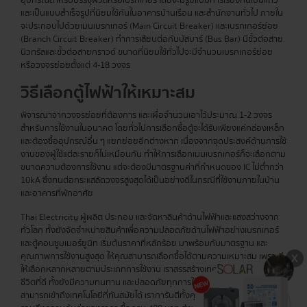
อุปกรณ์สำหรับบรรจุฟิวส์หรือเบรกเกอร์ โดยจะมีรูปแบบการเรียงกันเป็นแถว
และเป็นแบบสำเร็จรูปที่นิยมใช้กันในอาคารบ้านเรือน และสำนักงานทั่วไป ภายใน
จะประกอบไปด้วยเมนเบรกเกอร์ (Main Circuit Breaker) และเบรกเกอร์ย่อย
(Branch Circuit Breaker) ทำการเสียบต่อกับบัสบาร์ (Bus Bar) มีขั้วต่อสาย
นิวทรัลและขั้วต่อสายกราวด์ ขนาดที่นิยมใช้ทั่วไปจะมีจำนวนเบรกเกอร์ย่อย
หรือวงจรย่อยตั้งแต่ 4-18 วงจร
วิธีเลือกตู้ไฟฟ้าให้เหมาะสม
พิจารณาจากวงจรย่อยที่ต้องการ และเผื่อจำนวนเอาไว้ประมาณ 1-2 วงจร
สำหรับการใช้งานในอนาคต โดยทั่วไปการเลือกซื้อตู้จะได้รับเพียงแค่กล่องเหล็ก
และต้องซื้ออุปกรณ์อื่น ๆ แยกย่อยอีกต่างหาก เนื่องจากจุดประสงค์ด้านการใช้
งานของผู้ใช้แต่ละรายก็ไม่เหมือนกัน ทำให้การเลือกเมนเบรกเกอร์ก็จะเลือกตาม
ขนาดความต้องการใช้งาน แต่จะต้องมีมาตรฐานค่าที่กำหนดของ IC ไม่ต่ำกว่า
10kA ซึ่งทนต่อกระแสลัดวงจรสูงสุดได้เป็นอย่างดีในกรณีที่ใช้งานภายในบ้าน
และอาคารที่พักอาศัย
Thai Electricity ผู้ผลิต ประกอบ และจัดหาสินค้าด้านไฟฟ้าและแสงสว่างจาก
ทั่วโลก ทั้งยังจัดจำหน่ายสินค้าเพื่อความปลอดภัยด้านไฟฟ้าอย่างเบรกเกอร์
และตู้คอนซูมเมอร์ยูนิท เริ่มต้นราคาที่หลักร้อย มาพร้อมกับมาตรฐาน และ
คุณภาพการใช้งานสูงสุด ให้คุณสามารถเลือกซื้อได้ตามความเหมาะสม เพราะมี
ให้เลือกหลากหลายตามประเภทการใช้งาน เราสรรสร้างเทคโนโลยีเพื่อคุณภาพ
ชีวิตที่ดี ทั้งยังมีความทนทาน และปลอดภัยทุกการใช้งาน เพื่อให้ทุกท่าน
สามารถเข้าถึงเทคโนโลยีที่ทันสมัยได้ เราการันตีทั้งคุณภาพสินค้าอย่างดีเยี่ยม