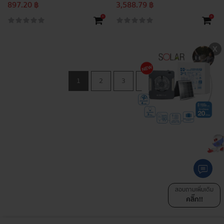
897.20 ฿
3,588.79 ฿
+
+
1
2
3
สอบถามเพิ่มเติม
คลิ๊ก!!