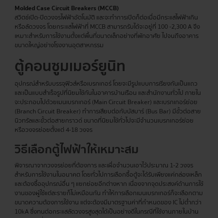
Molded Case Circuit Breakers (MCCB)
สวิตช์เปิด-ปิดวงจรไฟฟ้าอัตโนมัติ และจะทำการเปิดก็ต่อเมื่อมีกระแสไฟฟ้าเกิน
หรือลัดวงจร โดยกระแสไฟฟ้าที่ MCCB สามารถรับได้จะอยู่ที่ 100 -2,300 A จึง
เหมาะสำหรับการใช้งานตั้งแต่พื้นที่ขนาดเล็กอย่างที่พักอาศัย ไปจนถึงอาคาร
ขนาดใหญ่อย่างโรงงานอุตสาหกรรม
ตู้คอนซูมเมอร์
ยูนิท
อุปกรณ์สำหรับบรรจุฟิวส์หรือเบรกเกอร์ โดยจะมีรูปแบบการเรียงกันเป็นแถว
และเป็นแบบสำเร็จรูปที่นิยมใช้กันในอาคารบ้านเรือน และสำนักงานทั่วไป ภายใน
จะประกอบไปด้วยเมนเบรกเกอร์ (Main Circuit Breaker) และเบรกเกอร์ย่อย
(Branch Circuit Breaker) ทำการเสียบต่อกับบัสบาร์ (Bus Bar) มีขั้วต่อสาย
นิวทรัลและขั้วต่อสายกราวด์ ขนาดที่นิยมใช้ทั่วไปจะมีจำนวนเบรกเกอร์ย่อย
หรือวงจรย่อยตั้งแต่ 4-18 วงจร
วิธีเลือกตู้ไฟฟ้าให้เหมาะสม
พิจารณาจากวงจรย่อยที่ต้องการ และเผื่อจำนวนเอาไว้ประมาณ 1-2 วงจร
สำหรับการใช้งานในอนาคต โดยทั่วไปการเลือกซื้อตู้จะได้รับเพียงแค่กล่องเหล็ก
และต้องซื้ออุปกรณ์อื่น ๆ แยกย่อยอีกต่างหาก เนื่องจากจุดประสงค์ด้านการใช้
งานของผู้ใช้แต่ละรายก็ไม่เหมือนกัน ทำให้การเลือกเมนเบรกเกอร์ก็จะเลือกตาม
ขนาดความต้องการใช้งาน แต่จะต้องมีมาตรฐานค่าที่กำหนดของ IC ไม่ต่ำกว่า
10kA ซึ่งทนต่อกระแสลัดวงจรสูงสุดได้เป็นอย่างดีในกรณีที่ใช้งานภายในบ้าน