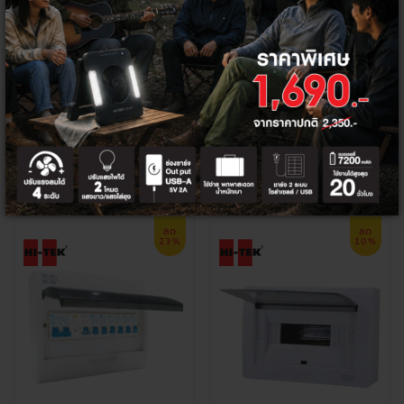
HI-TEK คอนซูเมอร์เซอร์กิตเบรคเกอร์เ
HI-TEK เบรคเกอร์กันดูด 2P แบบติดตั้
มนเบรคเกอร์ 2 สาย 10KA
งในตู้ราง DIN RAIL
360 - 380 ฿
1,500 ฿
338 - 338 ฿
1,190 ฿
+
+
ลด
ลด
23%
10%