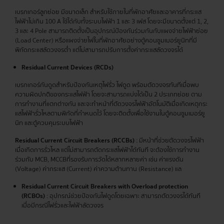
เบรกเกอร์ลูกย่อย มีขนาดเล็ก สำหรับใช้ภายในที่พักอาศัยและอาคารที่กระแส
ไฟฟ้าไม่เกิน 100 A ใช้ได้กับทั้งระบบไฟฟ้า 1 และ 3 เฟส โดยจะมีขนาดตั้งแต่ 1, 2,
3 และ 4 Pole สามารถติดตั้งเป็นอุปกรณ์ป้องกันร่วมกันกับแผงจ่ายไฟฟ้าย่อย
(Load Center) หรือแผงจ่ายไฟในที่พักอาศัยอย่างตู้คอนซูมเมอร์ยูนิทที่มี
พิกัดกระแสลัดวงจรต่ำ แต่ไม่สามารถปรับการตั้งค่ากระแสลัดวงจรได้
Residual Current Devices (RCDs)
เบรกเกอร์กันดูดสำหรับป้องกันเหตุไฟรั่ว ไฟดูด พร้อมตัดวงจรทันทีเมื่อพบ
ความผิดปกติของกระแสไฟฟ้า โดยจะสามารถแบ่งได้เป็น 2 ประเภทย่อย ตาม
การทำงานที่แตกต่างกัน และจะทำหน้าที่ตัดวงจรไฟฟ้าอัตโนมัติเมื่อเกิดเหตุกระ
แสไฟฟ้ารั่วไหลตามพิกัดที่กำหนดไว้ โดยจะติดตั้งเพื่อใช้งานในตู้คอนซูมเมอร์ยู
นิท และตู้ควบคุมระบบไฟฟ้า
Residual Current Circuit Breakers (RCCBs)
: มีหน้าที่ช่วยตัดวงจรไฟฟ้า
เมื่อเกิดการรั่วไหล แต่ไม่สามารถตัดกระแสไฟฟ้าได้ทันที จะต้องใช้การทำงาน
ร่วมกับ MCB, MCCBที่รองรับการวัดได้หลากหลายค่า เช่น ค่าแรงดัน
(Voltage) ค่ากระแส (Current) ค่าความต้านทาน (Resistance) แล
Residual Current Circuit Breakers with Overload protection
(RCBOs)
: อุปกรณ์ช่วยป้องกันไฟดูดโดยเฉพาะ สามารถตัดวงจรได้ทันที
เมื่อมีกรณีไฟรั่วและไฟฟ้าลัดวงจร