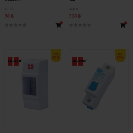
พร้อมกล่อง
30A
120 ฿
460 ฿
88 ฿
398 ฿
+
+
ลด
ลด
20%
19%