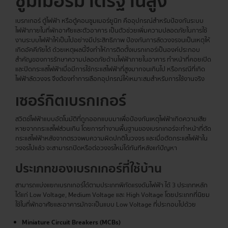
ซูมเมอร์มาตรฐานสูง
เบรกเกอร์ ตู้ไฟฟ้า หรือตู้คอนซูมเมอร์ยูนิท คืออุปกรณ์สำหรับป้องกันระบบ
ไฟฟ้าภายในที่พักอาศัยและตัวอาคาร เป็นตัวช่วยเพิ่มความปลอดภัยในการใช้
งานระบบไฟฟ้าให้เป็นไปอย่างมีประสิทธิภาพ ป้องกันการลัดวงจรจนเป็นเหตุให้
เกิดอัคคีภัยได้ ด้วยเหตุผลนี้จึงทำให้การติดตั้งเบรกเกอร์เป็นองค์ประกอบ
สำคัญของการรักษาความปลอดภัยด้านไฟฟ้าภายในอาคาร ทำหน้าที่คอยเปิด
และปิดกระแสไฟฟ้าเมื่อมีการใช้กระแสไฟฟ้าที่สูงมากจนเกินไป หรือกรณีที่เกิด
ไฟฟ้าลัดวงจร จึงต้องทำการเลือกอุปกรณ์ให้เหมาะสมสำหรับการใช้งานจริง
เซอร์กิต
เบรกเกอร์
สวิตช์ไฟฟ้าแบบอัตโนมัติที่ถูกออกแบบมาเพื่อป้องกันเหตุไฟฟ้าเกิดความเสีย
หายจากกระแสไฟส่วนเกิน โดยการทำงานพื้นฐานของเบรกเกอร์จะทำหน้าที่ตัด
กระแสไฟฟ้าหลังจากตรวจพบความผิดปกติในวงจร และเมื่อตัดกระแสไฟฟ้าใน
วงจรไปแล้ว จะสามารถปิดหรือต่อวงจรใหม่ได้ทันทีหลังแก้ปัญหา
ประเภทของ
เบรกเกอร์
ที่ใช้บ้าน
สามารถแบ่งแยกเบรกเกอร์ได้ตามประเภทพิกัดแรงดันไฟฟ้า ได้ 3 ประเภทหลัก
ได้แก่ Low Voltage, Medium Voltage และ High Voltage โดยประเภทที่นิยม
ใช้ในที่พักอาศัยและอาคารมักจะเป็นแบบ Low Voltage ที่ประกอบไปด้วย
Miniature Circuit Breakers (MCBs)