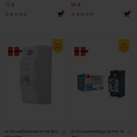
75 ฿
88 ฿
+
+
ลด
ลด
26%
13%
HI-TEK เซฟตี้เบรคเกอร์ HT-28 สีขาว
HI-TEK เบรคเกอร์กันดูด รุ่น HTE-38