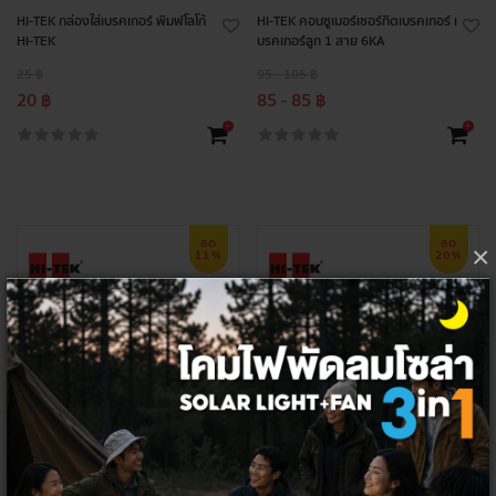
HI-TEK กล่องใส่เบรคเกอร์ พิมพ์โลโก้
HI-TEK คอนซูเมอร์เซอร์กิตเบรคเกอร์ เ
HI-TEK
บรคเกอร์ลูก 1 สาย 6KA
25 ฿
95 - 105 ฿
20 ฿
85 - 85 ฿
+
+
ลด
ลด
×
11%
20%