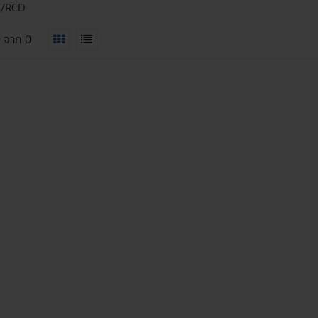
C/RCD
0
จาก
0