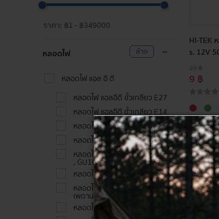
HI-TEK 
ล้าง
s. 12V 
หลอดไฟ
25 ฿
9 ฿
หลอดไฟ แอล อี ดี
หลอดไฟ แอลอีดี ขั้วเกลียว E27
หลอดไฟ แอลอีดี ขั้วเกลียว E14
หลอดไฟ แอลอีดี ขั้ว GU5.3
หลอดไฟ แอลอีดี ขั้วเสียบ G13
หลอดไฟ แอลอีดี ขั้วเสียบ G4 ,G9
, GU10
หล
หลอดไฟ แอลอีดี PAR
หลอดไฟ แอลอีดี สำหรับโคม
Thai E
เพดานกลม
มาตรฐา
หลอดไฟ แอลอีดี ไฟเส้น
ต้องกา