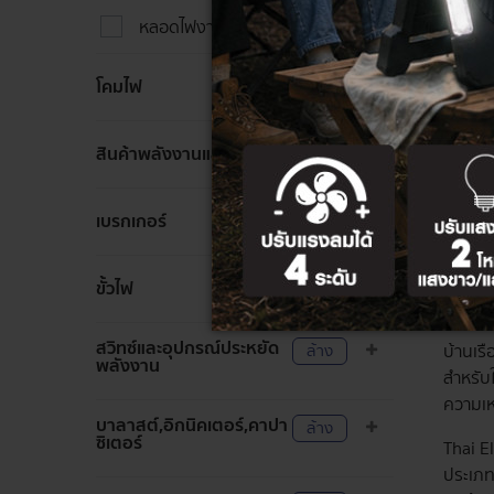
หลอ
หลอดไฟงานโครงการ
Thai E
ล้าง
โคมไฟ
ขั้ว E
ขาวตา
ล้าง
หล
สินค้าพลังงานแสงอาทิตย์
หลอด HI
ล้าง
เบรกเกอร์
แสงสว่
หลอ
ล้าง
ขั้วไฟ
หลอดเร
สวิทซ์และอุปกรณ์ประหยัด
ล้าง
บ้านเร
พลังงาน
สำหรับ
ความเ
บาลาสต์,อิกนิคเตอร์,คาปา
ล้าง
ซิเตอร์
Thai E
ประเภท