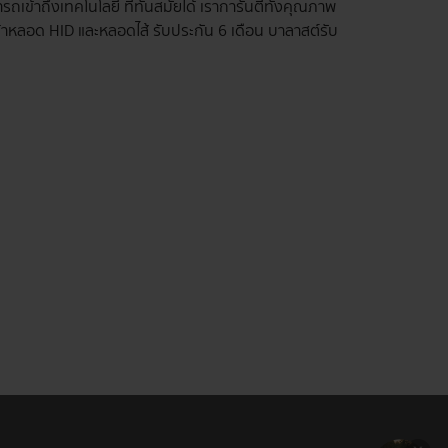
รถเข้าถึงเทคโนโลยี ที่ทันสมัยได้ เราการันตีทั้งคุณภาพ
ค้าหลอด HID และหลอดไส้ รับประกัน 6 เดือน บาลาสต์รับ