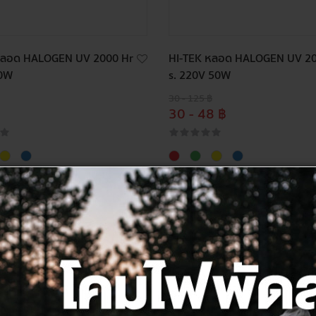
หลอด HALOGEN UV 2000 Hr
HI-TEK หลอด HALOGEN UV 20
50W
s. 220V 50W
30 - 125 ฿
30 - 48 ฿
อดไฟส่องสว่างคุณภาพดี ใช้ง
lectricity ผู้ผลิตและจัดจำหน่ายหลอดไฟคุณภาพสูง ภายใต้แบรนด์ HI-TEK 
นคุณภาพสูง ประหยัดพลังงาน มีอายุการใช้งานที่ยาวนาน ราคาคุ้มค่
รที่แตกต่างกัน ไม่ว่าจะเป็นหลอดไฟ LED หลอดฟลูออเรสเซนต์ หลอด HI