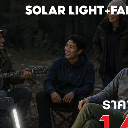
hai Electricity ก็มีให้คุณได้เลือกซื้อได้ตรงตามความต้องการ ส่งตรงจาก
อดไฟ LED
แอลอีดี เป็นเทคโนโลยีที่คิดค้นและพัฒนาขึ้นมาอีกระดับของวงการไฟฟ้า
ว่ากินไฟน้อยกว่า แต่ให้แสงสว่างที่มากกว่า จึงทำให้ประหยัดพลังงานได้มา
ai Electricity เรามีหลอดไฟแอลอีดี ให้เลือกหลากหลายประเภท สามารถเลือก
ยาว หลอดไฟแบบขั้วหลอดไฟ E27 ขั้วเกลียว E14 ขั้ว GU5.3, G4, G9 
 LED T5 และ T8
อดไฟสำหรับตกแต่ง
สันและลูกเล่นให้กับบ้าน ร้านค้า และสถานที่ต่าง ๆ ด้วยไฟ LED สำหรับตก
ป็นไฟเส้น ไฟเรทโทร ไฟปิงปองหลากสี และหลอดไฟ RGB ที่ใช้สำหรับตกแต่งห้อ
ลางแจ้ง หรือบริเวณที่มีแมลงและยุงชุกชุม Thai Electricity ขอแนะนำ
มคุณสมบัติพิเศษในการปล่อยความยาวคลื่นแสง ตั้งแต่ 560nm -580nm 
ลี้ยง และสิ่งแวดล้อม โดยหลอดไฟไล่ยุงของเราสามารถใช้งานได้ทั้งภายในบ
ำ สวนหลังบ้าน ร้านอาหาร และร้านกาแฟต่าง ๆ