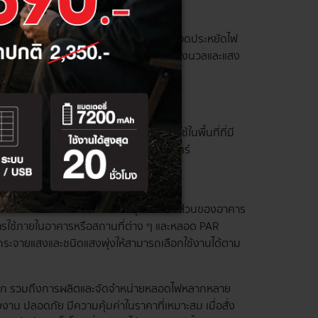
นให้คุณเลือกตามความเหมาะสม ทั้งแบบหลอดประหยัดไฟ
ด สำหรับใช้ภายนอกอาคาร ซึ่งมีทั้งแบบแสงนวลและแสง
ายโฆษณา สนามกีฬา โชว์รูปต่าง ๆ หรือใช้ในพื้นที่ที่มี
ดเมทัลฮาไลด์ หลอดโซเดียม และหลอดแสงจันทร์
ารประดับตกแต่งสถานที่ในปัจจุบัน ทั้งในส่วนของอาคาร
บการใช้ภายในอาคารหรือสถานที่ต่าง ๆ และหลอด PAR
ิดกระจายแสงและชนิดแสงพุ่งให้สามารถเลือกใช้งานได้ตาม
ั่วโลก รวมถึงการผลิตและจัดจำหน่ายหลอดไฟหลากหลาย
าน ปลอดภัย มีความคุ้มค่าในราคาที่เหมาะสม เมื่อสั่ง