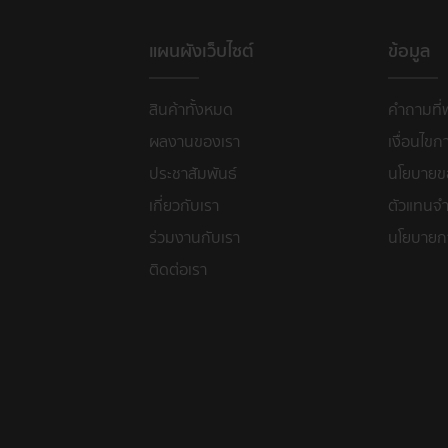
แผนผังเว็บไซต์
ข้อมูล
สินค้าทั้งหมด
คำถามที่
ผลงานของเรา
เงื่อนไขก
ประชาสัมพันธ์
นโยบายขอ
เกี่ยวกับเรา
ตัวแทนจำ
ร่วมงานกับเรา
นโยบายก
ติดต่อเรา