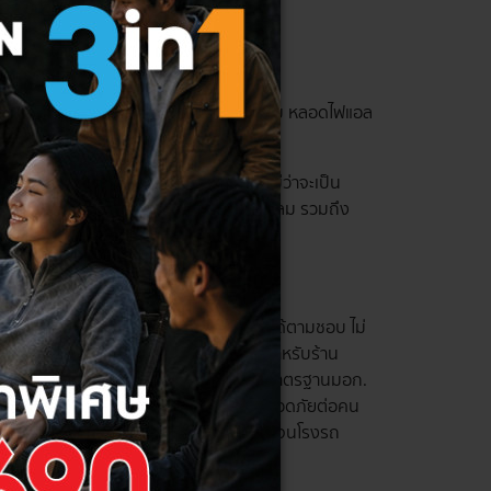
โรงงานถึงผู้บริโภค
และไฟส่องสว่าง เมื่อเทียบกับหลอดแบบเดิม หลอดไฟแอล
กกว่า และมีอายุการใช้งานที่ยาวนานกว่า
ซื้อได้ตามรูปแบบและประเภทการใช้งาน ไม่ว่าจะเป็น
และ GU10 หลอดแอลอีดีสำหรับโคมเพดานกลม รวมถึง
แต่งหลากหลายสไตล์ ให้คุณสามารถเลือกใช้ได้ตามชอบ ไม่
ง และร้านค้าให้สวยงามดังที่ตั้งใจ และสำหรับร้าน
หลอดไฟไล่ยุงคุณภาพสูงที่ผ่านการรับรองมาตรฐานมอก.
สามารถไล่ทั้งยุงและแมลงอย่างได้ผล ปลอดภัยต่อคน
้าน ห้องนั่งเล่น ห้องครัว ห้องทำงาน ตลอดจนโรงรถ