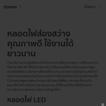
ทั้งหมด
ตัวกรอง
หลอดไฟส่องสว่าง
คุณภาพดี ใช้งานได้
ยาวนาน
Thai Electricity ผู้ผลิตและจัดจำหน่ายหลอดไฟคุณภาพสูง ภายใต้แบรนด์ HI-
TEK และ MACAN ที่ได้รับการยอมรับว่าเป็นแบรนด์ที่มีมาตรฐานคุณภาพสูง
ประหยัดพลังงาน มีอายุการใช้งานที่ยาวนาน ราคาคุ้มค่า และมีรูปแบบที่หลาก
หลาย สามารถสนองตอบกับความต้องการที่แตกต่างกัน ไม่ว่าจะเป็นหลอดไฟ
LED หลอดฟลูออเรสเซนต์ หลอด HID หลอดไฟไล่ยุง และหลอดไส้ รวมถึง
หลอดไฟ RGB แต่งห้อง Thai Electricity ก็มีให้คุณได้เลือกซื้อได้ตรงตาม
ความต้องการ ส่งตรงจากโรงงานถึงผู้บริโภค
หลอดไฟ LED
×