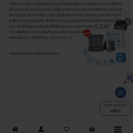
ทั่วโลก รวมถึงการผลิตและจัดจำหน่ายหลอดไฟหลากหลายประเภทการใช้งาน
ที่มีคุณภาพดี ทนทาน มีอายุการใช้งานที่ยาวนาน ประหยัดพลังงาน ปลอดภัย
มีความคุ้มค่าในราคาที่เหมาะสม เมื่อสั่งสินค้ากับเรา คุณสามารถมั่นใจว่าจะได้
รับสินค้าอย่างปลอดภัย เพื่อให้ทุกท่านสามารถเข้าถึงเทคโนโลยี ที่ทันสมัยได้
เราการันตีทั้งคุณภาพสินค้าที่ดีเยี่ยมและความคุ้มค่าของราคา ซื้อครบ 400
บาท ส่งฟรีทุกรายการ สินค้าหลอด HID และหลอดไส้ รับประกัน 6 เดือน บาลา
สต์รับประกัน 2 ปี สินค้าอื่น ๆ รับประกัน 1 ปี
*เงื่อนไขเป็นไปตามที่บริษัทกำหนด
สอบถามเพิ่มเติม
คลิ๊ก!!