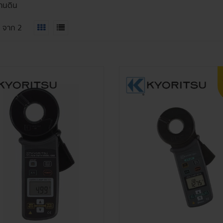
ทานดิน
2
จาก
2