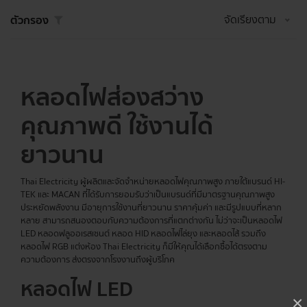
จัดเรียงตาม
ตัวกรอง
หลอดไฟส่องสว่าง
คุณภาพดี ใช้งานได้
ยาวนาน
Thai Electricity ผู้ผลิตและจัดจำหน่ายหลอดไฟคุณภาพสูง ภายใต้แบรนด์ HI-
TEK และ MACAN ที่ได้รับการยอมรับว่าเป็นแบรนด์ที่มีมาตรฐานคุณภาพสูง
ประหยัดพลังงาน มีอายุการใช้งานที่ยาวนาน ราคาคุ้มค่า และมีรูปแบบที่หลาก
หลาย สามารถสนองตอบกับความต้องการที่แตกต่างกัน ไม่ว่าจะเป็นหลอดไฟ
LED หลอดฟลูออเรสเซนต์ หลอด HID หลอดไฟไล่ยุง และหลอดไส้ รวมถึง
หลอดไฟ RGB แต่งห้อง Thai Electricity ก็มีให้คุณได้เลือกซื้อได้ตรงตาม
ความต้องการ ส่งตรงจากโรงงานถึงผู้บริโภค
หลอดไฟ LED
×