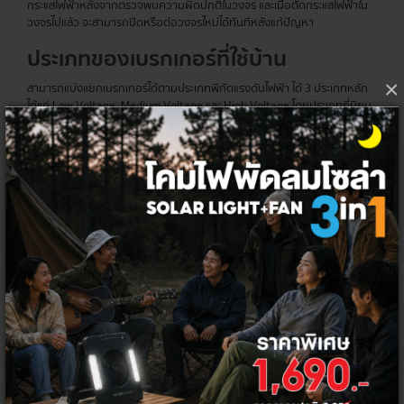
กระแสไฟฟ้าหลังจากตรวจพบความผิดปกติในวงจร และเมื่อตัดกระแสไฟฟ้าใน
วงจรไปแล้ว จะสามารถปิดหรือต่อวงจรใหม่ได้ทันทีหลังแก้ปัญหา
ประเภทของ
เบรกเกอร์
ที่ใช้บ้าน
×
สามารถแบ่งแยกเบรกเกอร์ได้ตามประเภทพิกัดแรงดันไฟฟ้า ได้ 3 ประเภทหลัก
ได้แก่ Low Voltage, Medium Voltage และ High Voltage โดยประเภทที่นิยม
ใช้ในที่พักอาศัยและอาคารมักจะเป็นแบบ Low Voltage ที่ประกอบไปด้วย
Miniature Circuit Breakers (MCBs)
เบรกเกอร์ลูกย่อย มีขนาดเล็ก สำหรับใช้ภายในที่พักอาศัยและอาคารที่กระแส
ไฟฟ้าไม่เกิน 100 A ใช้ได้กับทั้งระบบไฟฟ้า 1 และ 3 เฟส โดยจะมีขนาดตั้งแต่ 1, 2,
3 และ 4 Pole สามารถติดตั้งเป็นอุปกรณ์ป้องกันร่วมกันกับแผงจ่ายไฟฟ้าย่อย
(Load Center) หรือแผงจ่ายไฟในที่พักอาศัยอย่างตู้คอนซูมเมอร์ยูนิทที่มี
พิกัดกระแสลัดวงจรต่ำ แต่ไม่สามารถปรับการตั้งค่ากระแสลัดวงจรได้
Residual Current Devices (RCDs)
เบรกเกอร์กันดูดสำหรับป้องกันเหตุไฟรั่ว ไฟดูด พร้อมตัดวงจรทันทีเมื่อพบ
ความผิดปกติของกระแสไฟฟ้า โดยจะสามารถแบ่งได้เป็น 2 ประเภทย่อย ตาม
การทำงานที่แตกต่างกัน และจะทำหน้าที่ตัดวงจรไฟฟ้าอัตโนมัติเมื่อเกิดเหตุกระ
แสไฟฟ้ารั่วไหลตามพิกัดที่กำหนดไว้ โดยจะติดตั้งเพื่อใช้งานในตู้คอนซูมเมอร์ยู
นิท และตู้ควบคุมระบบไฟฟ้า