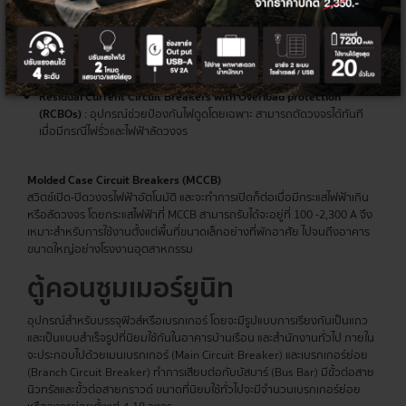
Residual Current Circuit Breakers (RCCBs)
: มีหน้าที่ช่วยตัดวงจรไฟฟ้า
เมื่อเกิดการรั่วไหล แต่ไม่สามารถตัดกระแสไฟฟ้าได้ทันที จะต้องใช้การทำงาน
ร่วมกับ MCB, MCCBที่รองรับการวัดได้หลากหลายค่า เช่น ค่าแรงดัน
(Voltage) ค่ากระแส (Current) ค่าความต้านทาน (Resistance) แล
Residual Current Circuit Breakers with Overload protection
(RCBOs)
: อุปกรณ์ช่วยป้องกันไฟดูดโดยเฉพาะ สามารถตัดวงจรได้ทันที
เมื่อมีกรณีไฟรั่วและไฟฟ้าลัดวงจร
Molded Case Circuit Breakers (MCCB)
สวิตช์เปิด-ปิดวงจรไฟฟ้าอัตโนมัติ และจะทำการเปิดก็ต่อเมื่อมีกระแสไฟฟ้าเกิน
หรือลัดวงจร โดยกระแสไฟฟ้าที่ MCCB สามารถรับได้จะอยู่ที่ 100 -2,300 A จึง
เหมาะสำหรับการใช้งานตั้งแต่พื้นที่ขนาดเล็กอย่างที่พักอาศัย ไปจนถึงอาคาร
ขนาดใหญ่อย่างโรงงานอุตสาหกรรม
ตู้คอนซูมเมอร์
ยูนิท
อุปกรณ์สำหรับบรรจุฟิวส์หรือเบรกเกอร์ โดยจะมีรูปแบบการเรียงกันเป็นแถว
และเป็นแบบสำเร็จรูปที่นิยมใช้กันในอาคารบ้านเรือน และสำนักงานทั่วไป ภายใน
จะประกอบไปด้วยเมนเบรกเกอร์ (Main Circuit Breaker) และเบรกเกอร์ย่อย
(Branch Circuit Breaker) ทำการเสียบต่อกับบัสบาร์ (Bus Bar) มีขั้วต่อสาย
นิวทรัลและขั้วต่อสายกราวด์ ขนาดที่นิยมใช้ทั่วไปจะมีจำนวนเบรกเกอร์ย่อย