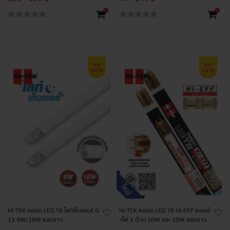
+
+
ลด
ลด
50%
21%
HI-TEK หลอด LED T8 ไลท์เซ็นเซอร์ G
HI-TEK หลอด LED T8 HI-EEF แบบเข้
13 9W/18W แสงขาว
าไฟ 2 ด้าน 10W และ 20W แสงขาว