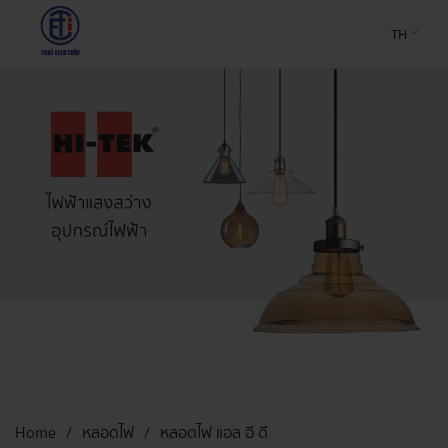
TH
Home
หลอดไฟ
หลอดไฟ แอล อี ดี