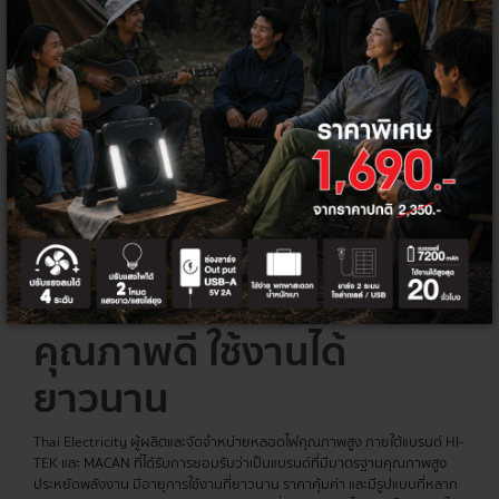
MACAN หลอด LED T8 แบบเข้าไฟ 2
HI-TEK หลอด LED T8 อีโค่ ซีรี่ส์ ขั้วG
ด้าน G13 40W แสงขาว
13 แบบเข้าไฟ 2 ด้าน แสงขาว แพ็ค4
200 ฿
500 - 700 ฿
168 ฿
560 - 720 ฿
+
+
หลอดไฟส่องสว่าง
คุณภาพดี ใช้งานได้
ยาวนาน
Thai Electricity ผู้ผลิตและจัดจำหน่ายหลอดไฟคุณภาพสูง ภายใต้แบรนด์ HI-
TEK และ MACAN ที่ได้รับการยอมรับว่าเป็นแบรนด์ที่มีมาตรฐานคุณภาพสูง
ประหยัดพลังงาน มีอายุการใช้งานที่ยาวนาน ราคาคุ้มค่า และมีรูปแบบที่หลาก