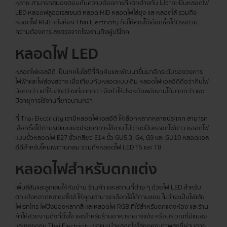
หลาย สามารถสนองตอบกับความต้องการที่แตกต่างกัน ไม่ว่าจะเป็นหลอดไฟ
LED หลอดฟลูออเรสเซนต์ หลอด HID หลอดไฟไล่ยุง และหลอดไส้ รวมถึง
หลอดไฟ RGB แต่งห้อง Thai Electricity ก็มีให้คุณได้เลือกซื้อได้ตรงตาม
ความต้องการ ส่งตรงจากโรงงานถึงผู้บริโภค
หลอดไฟ LED
หลอดไฟแอลอีดี เป็นเทคโนโลยีที่คิดค้นและพัฒนาขึ้นมาอีกระดับของวงการ
ไฟฟ้าและไฟส่องสว่าง เมื่อเทียบกับหลอดแบบเดิม หลอดไฟแอลอีดีถือว่ากินไฟ
น้อยกว่า แต่ให้แสงสว่างที่มากกว่า จึงทำให้ประหยัดพลังงานได้มากกว่า และ
มีอายุการใช้งานที่ยาวนานกว่า
ที่ Thai Electricity เรามีหลอดไฟแอลอีดี ให้เลือกหลากหลายประเภท สามารถ
เลือกซื้อได้ตามรูปแบบและประเภทการใช้งาน ไม่ว่าจะเป็นหลอดไฟยาว หลอดไฟ
แบบขั้วหลอดไฟ E27 ขั้วเกลียว E14 ขั้ว GU5.3, G4, G9 และ GU10 หลอดแอล
อีดีสำหรับโคมเพดานกลม รวมถึงหลอดไฟ LED T5 และ T8
หลอดไฟสำหรับตกแต่ง
เพิ่มสีสันและลูกเล่นให้กับบ้าน ร้านค้า และสถานที่ต่าง ๆ ด้วยไฟ LED สำหรับ
ตกแต่งหลากหลายสไตล์ ให้คุณสามารถเลือกใช้ได้ตามชอบ ไม่ว่าจะเป็นไฟเส้น
ไฟเรทโทร ไฟปิงปองหลากสี และหลอดไฟ RGB ที่ใช้สำหรับตกแต่งห้อง และร้าน
ค้าให้สวยงามดังที่ตั้งใจ และสำหรับร้านอาหารกลางแจ้ง หรือบริเวณที่มีแมลง
และยุงชุกชุม Thai Electricity ขอแนะนำหลอดไฟไล่ยุงคุณภาพสูงที่ผ่านการ