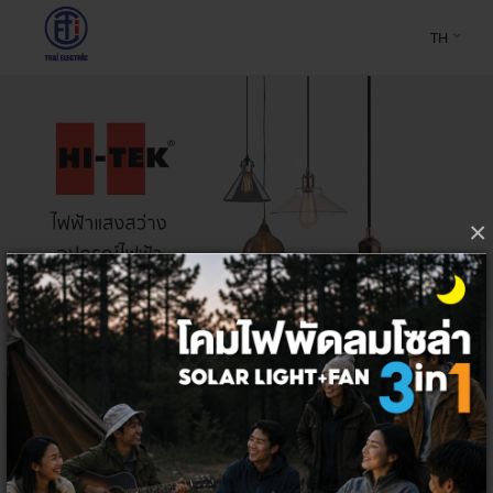
TH
×
Home
อะไหล่
อะไหล่สำหรับโคมดาวไลท์