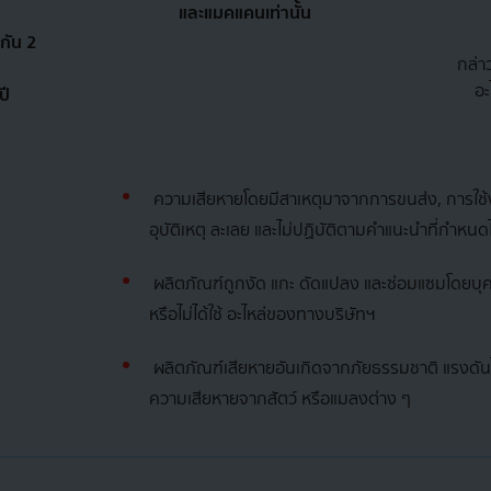
และแมคแคนเท่านั้น
กัน 2
กล่า
อะ
ปี
ความเสียหายโดยมีสาเหตุมาจากการขนส่ง, การใช้งา
อุบัติเหตุ ละเลย และไม่ปฏิบัติตามคำแนะนำที่กำหนดไ
ผลิตภัณฑ์ถูกงัด แกะ ดัดแปลง และซ่อมแซมโดยบุคค
หรือไม่ได้ใช้ อะไหล่ของทางบริษัทฯ
ผลิตภัณฑ์เสียหายอันเกิดจากภัยธรรมชาติ แรงดันไ
ความเสียหายจากสัตว์ หรือแมลงต่าง ๆ