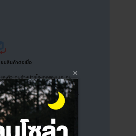
่ยนสินค้าต่อเมื่อ
×
ษัทและตัวแทนจำหน่ายไฮ-เทคและแมคแคน
ารผลิต ผ่านการประเมินอาการและ พบว่าไม่
นำมาเปลี่ยนต้องอยู่ในสภาพสมบูรณ์ พร้อม
ลี่ยนภายใน 14 วันนับจากวันที่ซื้อสินค้า