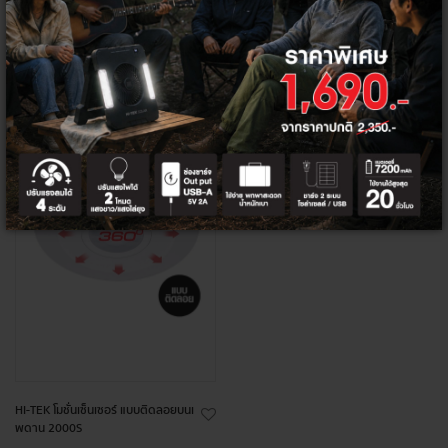
+
+
ลด
11%
HI-TEK โมชั่นเซ็นเซอร์ แบบติดลอยบนเ
พดาน 2000S