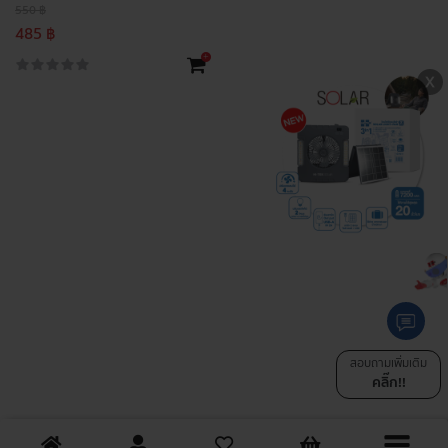
550 ฿
485 ฿
+
สอบถามเพิ่มเติม
คลิ๊ก!!