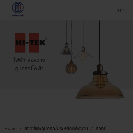
TH
Home
สวิทซ์และอุปกรณ์ประหยัดพลังงาน
สวิทซ์