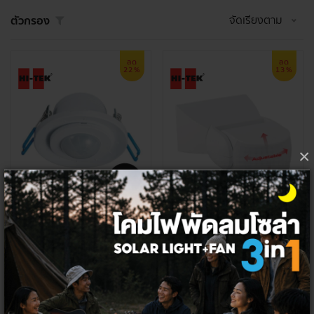
จัดเรียงตาม
ตัวกรอง
ลด
ลด
22%
13%
×
HI-TEK โมชั่นเซ็นเซอร์แบบฝังฝ้าปรับไ
HI-TEK โมชั่นเซ็นเซอร์ IP65 แบบติดล
ด้ 800R
อยปรับมุมได้ 1200S
600 ฿
630 ฿
465 ฿
545 ฿