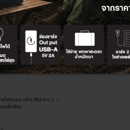
ยไฟวินเทจ เรโทร ซีรีส์ ยาว 3
อมปลั๊กเสียบ