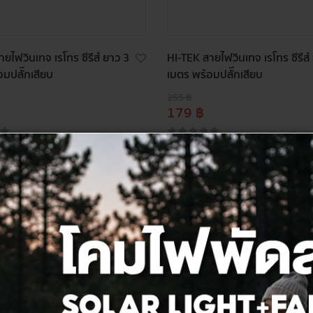
ยไฟวินเทจ เรโทร ซีรีส์ ยาว 3
HI-TEK สายไฟวินเทจ เรโทร ซีรีส์
อมปลั๊กเสียบ
เมตร พร้อมปลั๊กเสียบ
255 ฿
179 ฿
ลด
20%