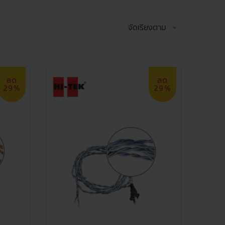
จัดเรียงตาม
ลด
ลด
29%
29%