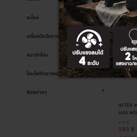
ล้าง
อะไหล่
ล้าง
เครื่องมือวัดทางไฟฟ้า
ล้าง
สมาร์ทโฮม
ล้าง
โคมไฟติดรางแม่เหล็ก
ห้องต่างๆ
HI-TEK สา
เมตร พร้
230 ฿
189 ฿