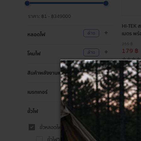
HI-TEK สา
ล้าง
เมตร พร้
หลอดไฟ
255 ฿
179 ฿
ล้าง
โคมไฟ
ล้าง
สินค้าพลังงานแสงอาทิตย์
ล้าง
เบรกเกอร์
ล้าง
ขั้วไฟ
ขั้วหลอดไฟวินเทจ
ขั้วไฟวินเทจ