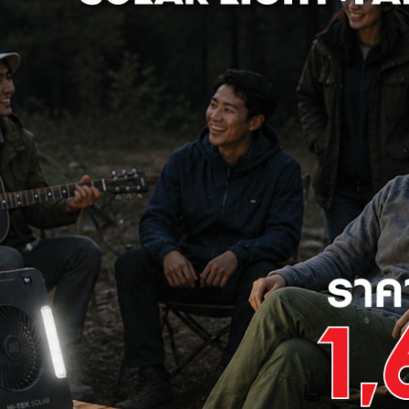
ยไฟวินเทจ เรโทร ซีรีส์ ยาว 3
HI-TEK สายไฟวินเทจ เรโทร ซีรีส์
อมปลั๊กเสียบ
เมตร พร้อมปลั๊กเสียบ
255 ฿
179 ฿
ลด
17%