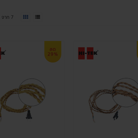
7
จาก
7
ลด
29%