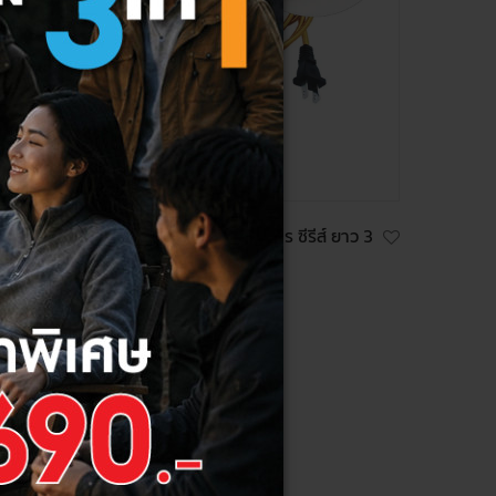
 ยาว 3
HI-TEK สายไฟวินเทจ เรโทร ซีรีส์ ยาว 3
เมตร พร้อมปลั๊กเสียบ
220 ฿
175 ฿