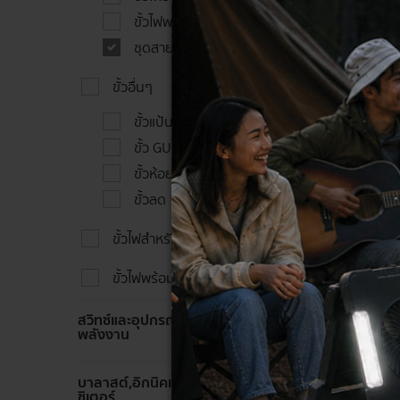
ขั้วไฟพร้อมสายครบชุด
ชุดสายไฟ
ขั้วอื่นๆ
ขั้วแป้น E27
ขั้ว GU5.3
ขั้วห้อย
HI-TEK สา
ขั้วลด
เมตร พร้
ขั้วไฟสำหรับงานโครงการ
220 ฿
175 ฿
ขั้วไฟพร้อมสายครบชุด
สวิทซ์และอุปกรณ์ประหยัด
ล้าง
พลังงาน
บาลาสต์,อิกนิคเตอร์,คาปา
ล้าง
ซิเตอร์