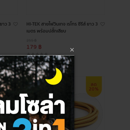
 ยาว 3
HI-TEK สายไฟวินเทจ เรโทร ซีรีส์ ยาว 3
เมตร พร้อมปลั๊กเสียบ
255 ฿
179 ฿
×
ลด
ลด
29%
20%