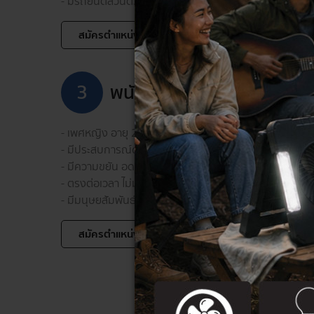
- มีรถยนต์ส่วนตัว และมีใบขับขี่รถยนต์
สมัครตำแหน่งนี้
3
พนักงานธุรการฝ่ายขาย
- เพศหญิง อายุ 28 – 35 ปี วุฒิ ปวส. - ปริญญาตรี
- มีประสบการณ์ด้านงานธุรการประสานงานขาย 1 ปีขึ้นไป 
- มีความขยัน อดทนต่อแรงกดดัน และรับผิดชอบหน้าที่ตาม
- ตรงต่อเวลา ไม่มาทำงานสาย ไม่ลางานบ่อย และไม่ขาดงา
- มีมนุษยสัมพันธ์ และอัธยาศัยดี เข้ากับเพื่อนร่วมงานได้ดี
สมัครตำแหน่งนี้