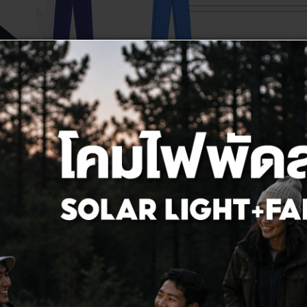
2
พนักงานคลัง
คุณสมบัติผู้สมัครงาน
ี่เกี่ยวข้องกับงาน lighting หรือ
•เพศชาย อายุ 23 – 35 ปี วุฒิ ม.6
•มีความขยัน อดทน และรับผิดชอบห
•ตรงต่อเวลา ไม่มาทำงานสาย ไม่
ที่ได้รับมอบหมาย
•มีมนุษยสัมพันธ์ และอัธยาศัยดี เข
้ในการทำงานได้ดี
สมัครตำแหน่งนี้