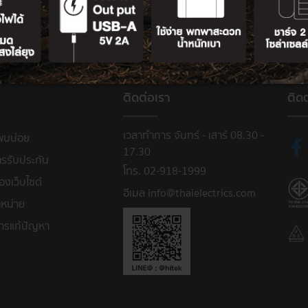
ติดต่อเรา
ติด
เวลาทำการ จันทร์ - เสาร์ 08.30 -
พบบ่อย
17.30
ารรับประกัน
โทร. 02-918-1999
งเว็บไซต์
อีเมล info@thaielectrics.com
หน่าย
ารแก้ปัญหา