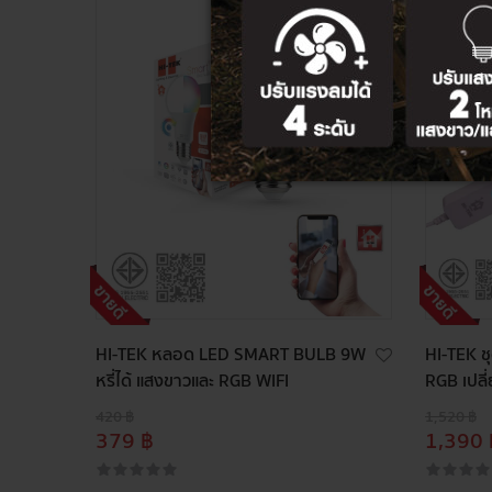
HI-TEK หลอด LED SMART BULB 9W
HI-TEK ช
หรี่ได้ แสงขาวและ RGB WIFI
RGB เปลี
420 ฿
1,520 ฿
379 ฿
1,390 