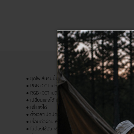
● ชุดไฟเส้นริบบิ้นยาว 5ม. มาพร้อมกล่องควบคุมแสงและเท
● RGB+CCT เปลี่ยนสีได้ 16ล้านเฉดสี
● RGB+CCT เปลี่ยนสีได้ 16ล้านเฉดสี
● เปลี่ยนแสงได้ แสงขาว ขาวนวล แสงนวล
● หรี่แสงได้
● ตั้งเวลาเปิดปิดได้
● เชื่อมต่อผ่าน WIFI ควบคุมการทำงานได้จากทุกที่ทั่วโลก
● ไม่ต้องใช้ฮับ หรือใช้อุปกรณ์อื่นเพิ่ม