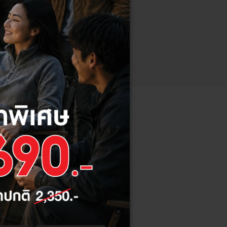
ลด
12%