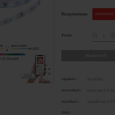
HITEK5PER
โค้ด/คูปองส่วนลด
จำนวน
เพิ่มลงตะกร้า
สมาร์ทโฮม
กลุ่มสินค้า:
หลอด แอล อี ดี Wi-
ประเภทสินค้า:
หลอดไฟ แอล อี ดี ไ
หมวดสินค้า:
TAGS :