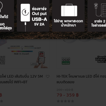
ุดไฟ LED เส้นริบบิ้น 12V 5M
HI-TEK โคมพาเนล LED อีโค่ ท
่ยนแสงได้ WIFI+BT
แบบติดลอย
200 - 410 ฿
฿
79 - 359 ฿