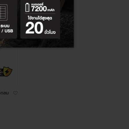
รงกลม