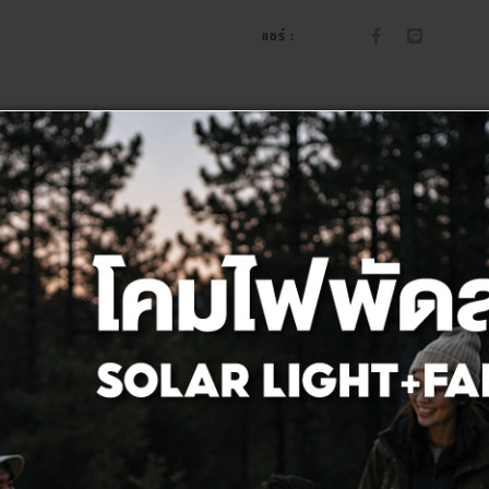
แชร์ :
รายละเอียด
สเปค
รีวิว(0)
ดาวน์โหลด
ปกาวติดตั้งง่ายด้วยตัวเอง