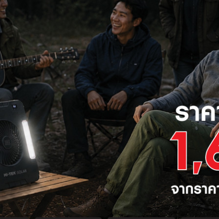
th
ลด
8%