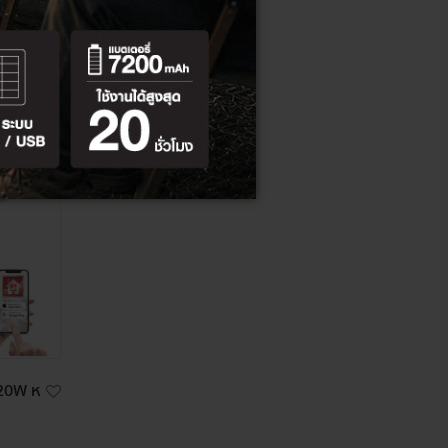
ลด
17%
 20W ห