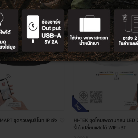
ลด
48%
MART ชุดควบคุมรีโมท IR อัจ
HI-TEK ชุดโคมเพดานกลม LED
ำ
รี่ได้ เปลี่ยนแสงได้ WIFI+BT
2,000 ฿