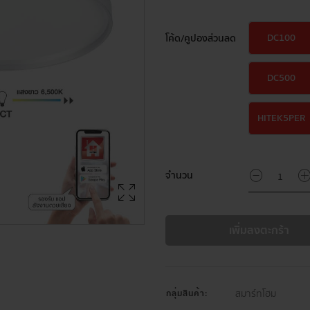
DC100
โค้ด/คูปองส่วนลด
DC500
HITEK5PER
จำนวน
เพิ่มลงตะกร้า
สมาร์ทโฮม
กลุ่มสินค้า: