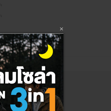
Fi
Fi
×