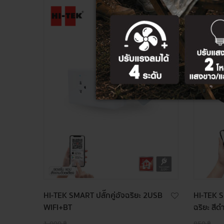
ลด
9%
HI-TEK SMART ปลั๊กคู่อัจฉริยะ 2USB
HI-TEK S
WIFI+BT
ฉริยะ สีด
1,090 ฿
850 ฿