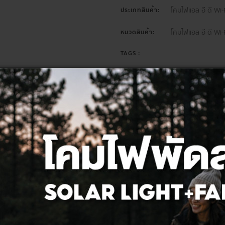
โคมไฟแอล อี ดี Wi-
ประเภทสินค้า:
โคมไฟแอล อี ดี Wi-
หมวดสินค้า:
TAGS :
แชร์ :
รายละเอียด
สเปค
รีวิว(0)
ดาวน์โหลด