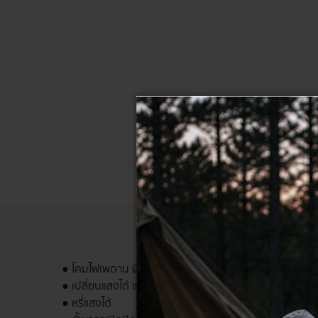
● โคมไฟเพดาน Ø330 มม. ควบคุมด้วยสมาร์ทโฟน
● เปลี่ยนแสงได้ แสงขาว ขาวนวล แสงนวล
● หรี่แสงได้