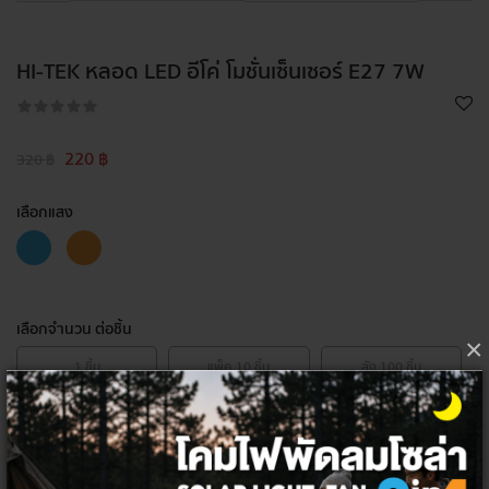
HI-TEK หลอด LED อีโค่ โมชั่นเซ็นเซอร์ E27 7W
220 ฿
320 ฿
เลือกแสง
เลือกจำนวน ต่อชิ้น
×
1
ชิ้น
แพ็ค
10
ชิ้น
ลัง
100
ชิ้น
โค้ด/คูปองส่วนลด
ส่วนลดท้ายบิล 5%
HITEK5PER