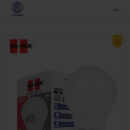
TH
ลด
31%