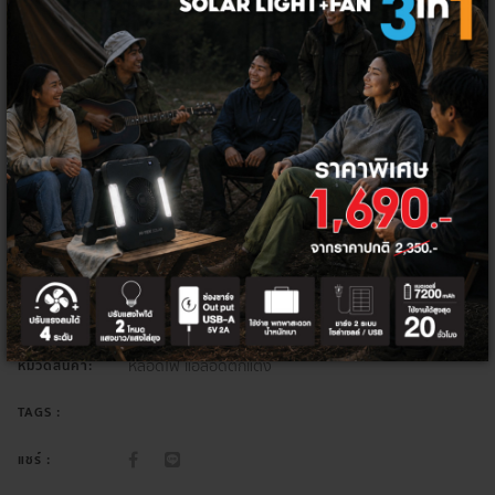
จำนวน
เพิ่มลงตะกร้า
ซื้อเลย
หลอดไฟ
กลุ่มสินค้า:
หลอดไฟ แอล อี ดี
ประเภทสินค้า:
หลอดไฟ แอลอีดีตกแต่ง
หมวดสินค้า:
TAGS :
แชร์ :