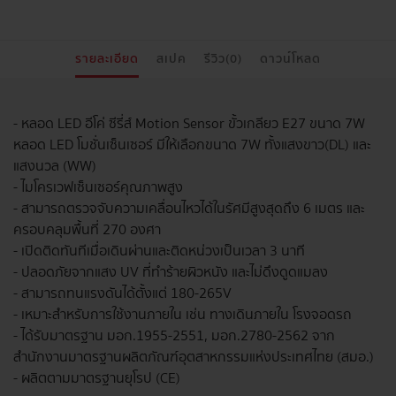
รายละเอียด
สเปค
รีวิว(0)
ดาวน์โหลด
- หลอด LED อีโค่ ซีรี่ส์ Motion Sensor ขั้วเกลียว E27 ขนาด 7W
หลอด LED โมชั่นเซ็นเซอร์ มีให้เลือกขนาด 7W ทั้งแสงขาว(DL) และ
แสงนวล (WW)
- ไมโครเวฟเซ็นเซอร์คุณภาพสูง
- สามารถตรวจจับความเคลื่อนไหวได้ในรัศมีสูงสุดถึง 6 เมตร และ
ครอบคลุมพื้นที่ 270 องศา
- เปิดติดทันทีเมื่อเดินผ่านและติดหน่วงเป็นเวลา 3 นาที
- ปลอดภัยจากแสง UV ที่ทำร้ายผิวหนัง และไม่ดึงดูดแมลง
- สามารถทนแรงดันได้ตั้งแต่ 180-265V
- เหมาะสำหรับการใช้งานภายใน เช่น ทางเดินภายใน โรงจอดรถ
- ได้รับมาตรฐาน มอก.1955-2551, มอก.2780-2562 จาก
สำนักงานมาตรฐานผลิตภัณฑ์อุตสาหกรรมแห่งประเทศไทย (สมอ.)
- ผลิตตามมาตรฐานยุโรป (CE)