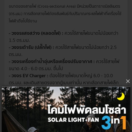
ขนาดของสายไฟ (Cross-sectional Area) มีหน่วยเป็นตารางมิลลิเมตร
(ตร.มม.) การเลือกสายไฟต้องสัมพันธ์กับปริมาณกระแสไฟฟ้าที่เครื่องใช้
ไฟฟ้าดึงไปใช้งาน
- วงจรแสงสว่าง (หลอดไฟ) :
ควรใช้สายไฟขนาดไม่น้อยกว่า
1.5 ตร.มม.
- วงจรเต้ารับ (ปลั๊กไฟ) :
ควรใช้สายไฟขนาดไม่น้อยกว่า 2.5
ตร.มม.
- วงจรเครื่องทำน้ำอุ่นหรือเครื่องปรับอากาศ :
ควรใช้สายไฟ
ขนาด 4.0 - 6.0 ตร.มม. ขึ้นไป
- วงจร EV Charger :
ต้องใช้สายไฟขนาดใหญ่ 6.0 - 10.0
×
ตร.มม. และเดินสายตรงจากตู้เมนเท่านั้น หากเลือกสายไฟเล็ก
เกินไปจะทำให้สายไฟเกิดความร้อนสะสม ฉนวนละลาย และกลาย
เป็นสาเหตุของไฟไหม้ได้
ระบบสายดิน (Grounding System) คือ
สิ่งที่ห้ามละเลย
ระบบสายดิน คือหัวใจของความปลอดภัย ทั้งยังทำหน้าที่นำกระแสไฟฟ้า
ที่รั่วไหลจากโครงโลหะของเครื่องใช้ไฟฟ้าลงสู่ดิน ป้องกันไม่ให้ผู้ใช้งาน