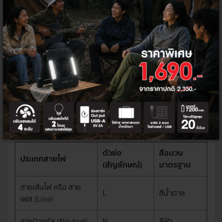
ถูกไฟดูด มาตรฐานกำหนดให้หลักดิน ต้องทำจากแท่งทองแดงหรือเหล็ก
หุ้มทองแดงขนาดเส้นผ่านศูนย์กลางไม่น้อยกว่า 16 มิลลิเมตร และมี
ความยาวไม่น้อยกว่า 2.4 เมตร ตอกลึกลงไปในดิน และต้องเชื่อมต่อ
สายดินเข้ากับจุดต่อลงดินที่ตู้ไฟหลักอย่างถูกต้อง
สีสายไฟที่ถูกต้องตามมาตรฐาน วสท.
(ฉบับอัปเดต)
เพื่อให้ช่างไฟสามารถซ่อมบำรุงได้อย่างปลอดภัยและไม่เกิดความสับสน
มาตรฐาน วสท. ฉบับล่าสุดได้กำหนดรหัสสีของสายไฟฟ้าหุ้มฉนวนแรง
ต่ำ (ระบบ 1 เฟส 2 สาย 230V) ไว้ ดังนี้
ตัวย่อ
สีฉนวน
ประเภทสายไฟ
(สัญลักษณ์)
มาตรฐาน
สายเส้นไฟ หรือ สาย
L
สีน้ำตาล
เฟส (Line)
สายนิวทรัล (Neutral)
N
สีฟ้า