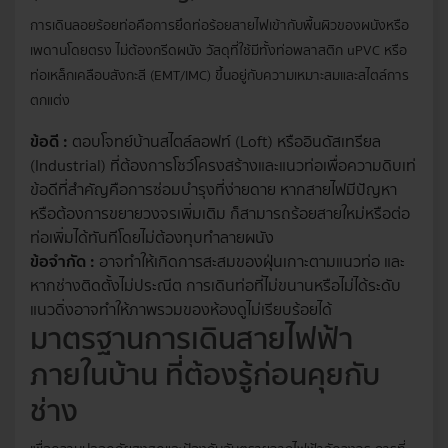
การเดินลอยร้อยท่อคือการยึดท่อร้อยสายไฟเข้ากับพื้นผิวของผนังหรือ
เพดานโดยตรง ไม่ต้องกรีดผนัง วัสดุที่ใช้มีทั้งท่อพลาสติก uPVC หรือ
ท่อเหล็กเคลือบสังกะสี (EMT/IMC) ขึ้นอยู่กับความเหมาะสมและสไตล์การ
ตกแต่ง
ข้อดี :
ตอบโจทย์บ้านสไตล์ลอฟท์ (Loft) หรืออินดัสเทรียล
(Industrial) ที่ต้องการโชว์โครงสร้างและแนวท่อเพื่อความดิบเท่
ข้อดีที่สำคัญคือการซ่อมบำรุงที่ง่ายดาย หากสายไฟมีปัญหา
หรือต้องการขยายวงจรเพิ่มเติม ก็สามารถร้อยสายใหม่หรือต่อ
ท่อเพิ่มได้ทันทีโดยไม่ต้องทุบทำลายผนัง
ข้อจำกัด :
อาจทำให้เกิดการสะสมของฝุ่นเกาะตามแนวท่อ และ
หากช่างติดตั้งไม่ประณีต การเดินท่อที่ไม่ขนานหรือไม่ได้ระดับ
แนวดิ่งอาจทำให้ภาพรวมของห้องดูไม่เรียบร้อยได้
มาตรฐานการเดินสายไฟฟ้า
ภายในบ้าน ที่ต้องรู้ก่อนคุยกับ
ช่าง