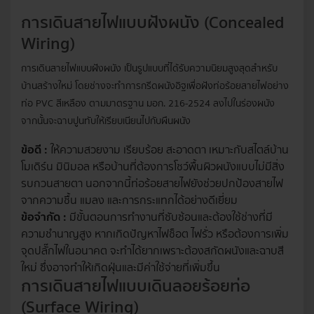
การเดินสายไฟแบบฝังผนัง (Concealed
Wiring)
การเดินสายไฟแบบฝังผนัง เป็นรูปแบบที่ได้รับความนิยมสูงสุดสำหรับ
บ้านสร้างใหม่ โดยช่างจะทำการกรีดผนังอิฐเพื่อฝังท่อร้อยสายไฟอย่าง
ท่อ PVC สีเหลือง ตามมาตรฐาน มอก. 216-2524 ลงไปในร่องผนัง
จากนั้นจะฉาบปูนทับให้เรียบเนียนไปกับผืนผนัง
ข้อดี :
ให้ความสวยงาม เรียบร้อย สะอาดตา เหมาะกับสไตล์บ้าน
โมเดิร์น มินิมอล หรือบ้านที่ต้องการโชว์พื้นผิวผนังแบบไม่มีสิ่ง
รบกวนสายตา นอกจากนี้ท่อร้อยสายไฟยังช่วยปกป้องสายไฟ
จากความชื้น แมลง และการกระแทกได้อย่างดีเยี่ยม
ข้อจำกัด :
มีขั้นตอนการทำงานที่ซับซ้อนและต้องใช้ช่างที่มี
ความชำนาญสูง หากเกิดปัญหาไฟช็อต ไฟรั่ว หรือต้องการเพิ่ม
จุดปลั๊กไฟในอนาคต จะทำได้ยากเพราะต้องสกัดผนังและฉาบสี
ใหม่ ซึ่งอาจทำให้เกิดฝุ่นและมีค่าใช้จ่ายที่เพิ่มขึ้น
การเดินสายไฟแบบเดินลอยร้อยท่อ
(Surface Wiring)