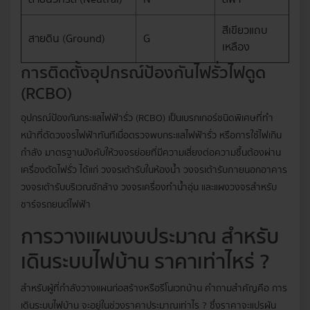
สีเขียวแถบ
สายดิน (Ground)
G
เหลือง
การติดตั้งอุปกรณ์ป้องกันไฟรั่วไฟดูด
(RCBO)
อุปกรณ์ป้องกันกระแสไฟฟ้ารั่ว (RCBO)
เป็นเบรกเกอร์ชนิดพิเศษที่ทำ
หน้าที่ตัดวงจรไฟฟ้าทันทีเมื่อตรวจพบกระแสไฟฟ้ารั่ว หรือการใช้ไฟเกิน
กำลัง มาตรฐานบังคับให้วงจรย่อยที่มีความเสี่ยงต่อความชื้นต้องผ่าน
เครื่องตัดไฟรั่ว ได้แก่ วงจรเต้ารับในห้องน้ำ วงจรเต้ารับภายนอกอาคาร
วงจรเต้ารับบริเวณซักล้าง วงจรเครื่องทำน้ำอุ่น และแผงวงจรสำหรับ
ชาร์จรถยนต์ไฟฟ้า
การวางแผนงบประมาณ สำหรับ
เดินระบบไฟบ้าน ราคาเท่าไหร่ ?
สำหรับผู้ที่กำลังวางแผนก่อสร้างหรือรีโนเวทบ้าน คำถามสำคัญคือ การ
เดินระบบไฟบ้าน จะอยู่ในช่วงราคาประมาณเท่าไร ? ซึ่งราคาจะแปรผัน