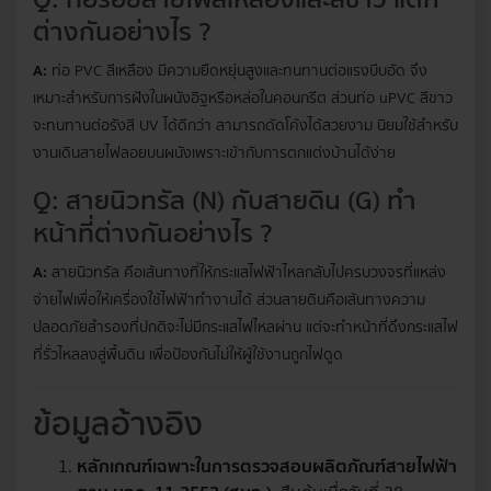
ต่างกันอย่างไร ?
A:
ท่อ PVC สีเหลือง มีความยืดหยุ่นสูงและทนทานต่อแรงบีบอัด จึง
เหมาะสำหรับการฝังในผนังอิฐหรือหล่อในคอนกรีต ส่วนท่อ uPVC สีขาว
จะทนทานต่อรังสี UV ได้ดีกว่า สามารถดัดโค้งได้สวยงาม นิยมใช้สำหรับ
งานเดินสายไฟลอยบนผนังเพราะเข้ากับการตกแต่งบ้านได้ง่าย
Q: สายนิวทรัล (N) กับสายดิน (G) ทำ
หน้าที่ต่างกันอย่างไร ?
A:
สายนิวทรัล คือเส้นทางที่ให้กระแสไฟฟ้าไหลกลับไปครบวงจรที่แหล่ง
จ่ายไฟเพื่อให้เครื่องใช้ไฟฟ้าทำงานได้ ส่วนสายดินคือเส้นทางความ
ปลอดภัยสำรองที่ปกติจะไม่มีกระแสไฟไหลผ่าน แต่จะทำหน้าที่ดึงกระแสไฟ
ที่รั่วไหลลงสู่พื้นดิน เพื่อป้องกันไม่ให้ผู้ใช้งานถูกไฟดูด
ข้อมูลอ้างอิง
หลักเกณฑ์เฉพาะในการตรวจสอบผลิตภัณฑ์สายไฟฟ้า