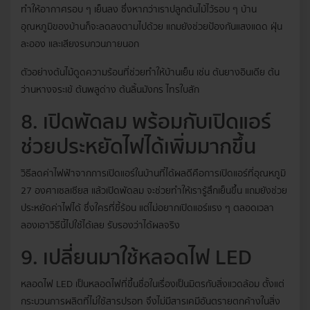
ทำให้อากาศรอบ ๆ เย็นลง ซึ่งหากว่าเราปลูกต้นไม้ไว้รอบ ๆ บ้าน
อุณหภูมิของบ้านก็จะลดลงตามไปด้วย แถมยังช่วยป้องกันแสงแดด ฝุ่น
ละออง และเสียงรบกวนภายนอก
ตัวอย่างต้นไม้ดูดความร้อนที่ช่วยทำให้บ้านเย็น เช่น ต้นยางอินเดีย ต้น
ว่านหางจระเข้ ต้นพลูด่าง ต้นลิ้นมังกร ไทรใบสัก
8. เปิดพัดลม พร้อมกับเปิดแอร์
ช่วยประหยัดไฟได้เพิ่มมากขึ้น
วิธีลดค่าไฟฟ้าจากการเปิดแอร์ในบ้านที่ได้ผลดีคือการเปิดแอร์ที่อุณหภูมิ
27 องศาเซลเซียส แล้วเปิดพัดลม จะช่วยทำให้เรารู้สึกเย็นขึ้น แถมยังช่วย
ประหยัดค่าไฟได้ ซึ่งใครที่ขี้ร้อน แต่ไม่อยากเปิดแอร์แรง ๆ ตลอดเวลา
ลองเอาวิธีนี้ไปใช้ได้เลย รับรองว่าได้ผลจริง
9. เปลี่ยนมาใช้หลอดไฟ LED
หลอดไฟ LED เป็นหลอดไฟที่ขึ้นชื่อในเรื่องเป็นมิตรกับสิ่งแวดล้อม ตั้งแต่
กระบวนการผลิตที่ไม่ใช้สารปรอท จึงไม่มีสารเคมีอันตรายตกค้างในสิ่ง