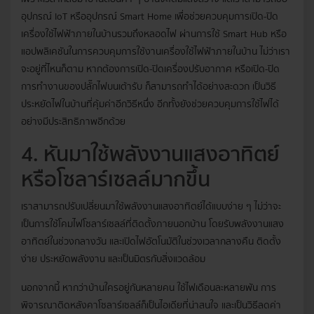
อุปกรณ์ IoT หรืออุปกรณ์ Smart Home เพื่อช่วยควบคุมการเปิด-ปิด
เครื่องใช้ไฟฟ้าภายในบ้านรวมถึงหลอดไฟ ผ่านการใช้ Smart Hub หรือ
แอปพลิเคชันในการควบคุมการใช้งานเครื่องใช้ไฟฟ้าภายในบ้าน ไม่ว่าเรา
จะอยู่ที่ไหนก็ตาม หากต้องการเปิด-ปิดเครื่องปรับอากาศ หรือเปิด-ปิด
การทำงานของปลั๊กไฟบนเต้ารับ ก็สามารถทำได้อย่างสะดวก เป็นวิธี
ประหยัดไฟในบ้านที่คุ้มค่าอีกวิธีหนึ่ง อีกทั้งยังช่วยควบคุมการใช้ไฟได้
อย่างมีประสิทธิภาพอีกด้วย
4. หันมาใช้พลังงานแสงอาทิตย์
หรือโซลาร์เซลล์มากขึ้น
เราสามารถปรับเปลี่ยนมาใช้พลังงานแสงอาทิตย์ได้แบบง่าย ๆ ไม่ว่าจะ
เป็นการใช้โคมไฟโซลาร์เซลล์ที่ติดตั้งภายนอกบ้าน โดยรับพลังงานแสง
อาทิตย์ในช่วงกลางวัน และเปิดไฟอัตโนมัติในช่วงเวลากลางคืน ติดตั้ง
ง่าย ประหยัดพลังงาน และเป็นมิตรกับสิ่งแวดล้อม
นอกจากนี้ หากว่าบ้านใครอยู่กันหลายคน ใช้ไฟเดือนละหลายพัน การ
พิจารณาติดหลังคาโซลาร์เซลล์ก็เป็นไอเดียที่น่าสนใจ และเป็นวิธีลดค่า