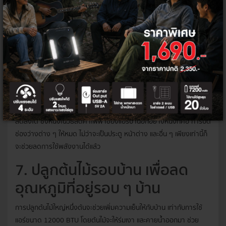
เป็นวิธีประหยัดไฟในบ้านแล้ว ยังสามารถช่วยประหยัดค่าแอร์ได้อีกด้วย
เพราะการเปิดไฟในห้องแอร์จะเป็นการเพิ่มอุณหภูมิภายในห้อง และทำให้
แอร์ทำงานหนักขึ้นนั่นเอง
6. ปิดช่องว่างของประตู-
หน้าต่าง
ปฏิเสธไม่ได้เลยว่า ค่าไฟของบ้านทุกวันนี้ ส่วนมากจะมาจากเครื่องปรับ
อากาศเป็นหลัก หากว่าเราสามารถลดการทำงานของแอร์ได้ ค่าไฟก็จะ
ลดลงได้ ซึ่งหนึ่งในวิธีลดค่าไฟฟ้าของแอร์บ้านอีกอย่างหนึ่งก็คือ การปิด
ช่องว่างต่าง ๆ ให้หมด ไม่ว่าจะเป็นประตู หน้าต่าง และอื่น ๆ เพียงเท่านี้ก็
จะช่วยลดการใช้พลังงานได้แล้ว
7. ปลูกต้นไม้รอบบ้าน เพื่อลด
อุณหภูมิที่อยู่รอบ ๆ บ้าน
การปลูกต้นไม้ใหญ่หนึ่งต้นจะช่วยเพิ่มความเย็นให้กับบ้าน เท่ากับการใช้
แอร์ขนาด 12000 BTU โดยต้นไม้จะให้ร่มเงา และคายน้ำออกมา ช่วย