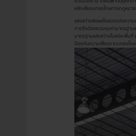
ควรมองข้าม โดยเฉพาะในยุคที่
หลีกเลี่ยงบทลงโทษทางกฎหมายท
แสงสว่างส่งผลโดยตรงต่อความปล
การจึงต้องควบคุมค่ามาตรฐานแส
มาตรฐานแสงสว่างในแต่ละพื้นที่
ป้องกันความเสี่ยงจากบทลงโทษไ