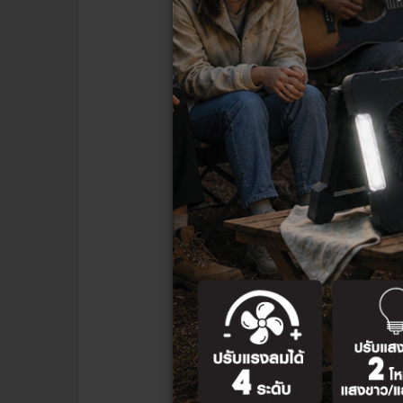
พื้นที่การใช้งาน
ลานจอดรถ, ทางเดินภายนอก
คลังสินค้า, จุดบรรจุหีบห่อ
สายการผลิตทั่วไป, งานประกอบ
งานประกอบอิเล็กทรอนิกส์, ง
งานตรวจสอบคุณภาพขนาดเล
หมายเหตุ:
ตัวเลขค่าความสว่างคว
มั่นใจว่าได้ค่ามาตรฐานแสงสว