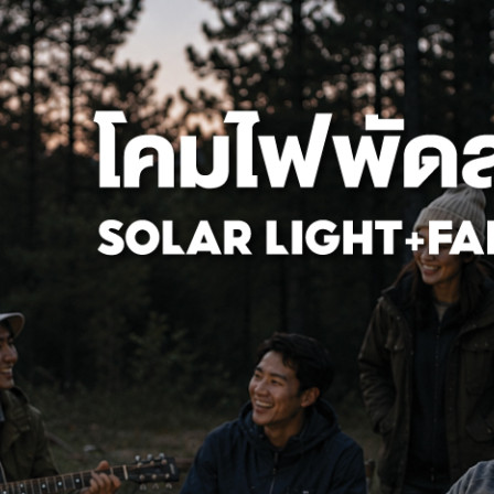
่างในอาคารสำนักงานและพื้นที่ทั่วไป
้องครอบคลุมทั้งพื้นที่ส่วนกลางและพื้นที่ทำงานเฉพาะด้าน เพื่อสร้างสภ
การและคุ้มครองแรงงานได้กำหนดค่ามาตรฐานแสงสว่างตามกฎหมายไว้ดั
ค่าความสว่างขั้นต่ำ (Lux)
50 - 100
หาร
200 - 300
สาร
400 - 500
จทานเอกสาร
700 - 1,000
สว่างในโรงงานอุตสาหกรรม
ั้งแต่คลังสินค้าไปจนถึงสายการผลิตที่ต้องใช้ความแม่นยำระดับไมโคร ด
ะเภทกิจกรรมอย่างชัดเจน