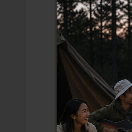
ค่ามาตรฐานแสงสว
สำหรับอาคารสำนักงาน ความสว่างต
สมาธิ โดยประกาศของกรมสวัสดิ
พื้นที่การใช้งาน
ทางเดิน, บันได, ห้องน้ำ
ห้องประชุม, ห้องรับประทานอา
โต๊ะทำงานทั่วไป, งานพิมพ์เอก
งานออกแบบ, เขียนแบบ, ตรว
ค่ามาตรฐานแสง
พื้นที่โรงงานมีความหลากหลาย ต
จึงมีความละเอียดและแบ่งตามปร