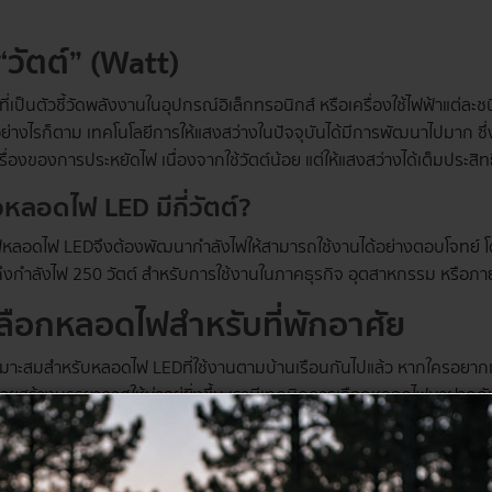
“วัตต์” (Watt)
ี่เป็นตัวชี้วัดพลังงานในอุปกรณ์อิเล็กทรอนิกส์ หรือเครื่องใช้ไฟฟ้าแต่ละชนิ
อย่างไรก็ตาม เทคโนโลยีการให้แสงสว่างในปัจจุบันได้มีการพัฒนาไปมาก ซึ
นเรื่องของการประหยัดไฟ เนื่องจากใช้วัตต์น้อย แต่ให้แสงสว่างได้เต็มประสิ
วหลอดไฟ LED มีกี่วัตต์?
ฟ หลอดไฟ LED จึงต้องพัฒนากำลังไฟให้สามารถใช้งานได้อย่างตอบโจทย์ โดยจ
นถึงกำลังไฟ 250 วัตต์ สำหรับการใช้งานในภาคธุรกิจ อุตสาหกรรม หรือภ
ลือกหลอดไฟสำหรับที่พักอาศัย
ี่เหมาะสมสำหรับหลอดไฟ LED ที่ใช้งานตามบ้านเรือนกันไปแล้ว หากใครอยาก
ช่วยสร้างบรรยากาศให้น่าอยู่ยิ่งขึ้น เรามีเทคนิคการเลือกหลอดไฟมาฝากกั