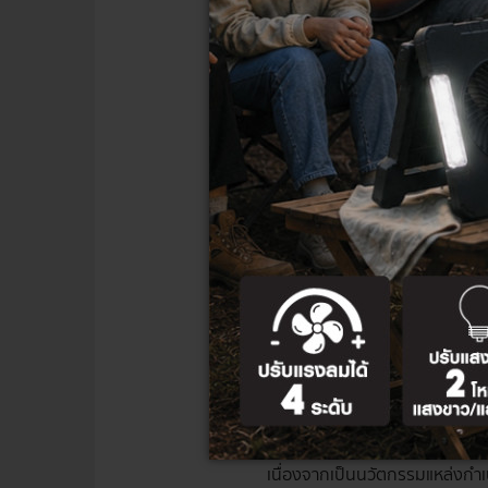
เลือกโทนสีของแสงให
โทนแสงของหลอดไฟ LED มีบทบาท
การเลือกโทนสีหลอดไฟให้เหมาะใน
ประเภท ดังนี้
หลอดไฟ Daylight
เป็นโทนสีมาต
ห้องทำงาน ห้องอ่านหนังสือ เพราะ
หลอดไฟ Warm White
ให้ความอ
บรรยากาศที่เหมาะสมต่อการพักผ่
หลอดไฟ Cool White
เป็นโทนสีท
กระจกห้องน้ำ ห้องแต่งตัว เพราะ
เลือกใช้งานหลอดไฟ
เนื่องจากเป็นนวัตกรรมแหล่งกำเน