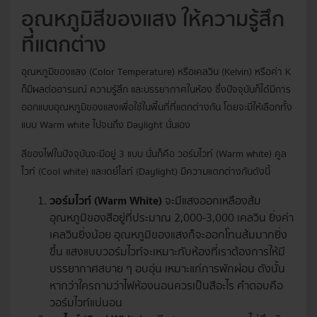
อุณหภูมิสีของแสง ให้ความรู้สึก
ที่แตกต่าง
อุณหภูมิของแสง (Color Temperature) หรือเคลวิน (Kelvin) หรือค่า K
ก็มีผลต่ออารมณ์ ความรู้สึก และบรรยากาศในห้อง ซึ่งปัจจุบันก็ได้มีการ
ออกแบบอุณหภูมิของแสงเพื่อใช้ในพื้นที่ที่แตกต่างกัน โดยจะมีให้เลือกทั้ง
แบบ Warm white ไปจนถึง Daylight นั่นเอง
สีของไฟในปัจจุบันจะมีอยู่ 3 แบบ นั่นก็คือ วอร์มไวท์ (Warm white) คูล
ไวท์ (Cool white) และเดย์ไลท์ (Daylight) มีความแตกต่างกันดังนี้
วอร์มไวท์ (Warm White)
จะมีแสงออกเหลืองส้ม
อุณหภูมิของสีอยู่ที่ประมาณ 2,000-3,000 เคลวิน ยิ่งค่า
เคลวินยิ่งน้อย อุณหภูมิของแสงก็จะออกโทนส้มมากยิ่ง
ขึ้น แสงแบบวอร์มไวท์จะเหมาะกับห้องที่เราต้องการให้มี
บรรยากาศสบาย ๆ อบอุ่น เหมาะแก่การพักผ่อน ดังนั้น
หากว่าใครถามว่าไฟห้องนอนควรเป็นสีอะไร คำตอบคือ
วอร์มไวท์แน่นอน