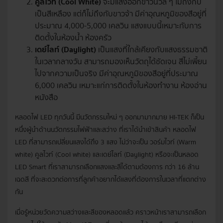
คูลไวท์ (Cool White)
จะมีแสงออกขาวนวล ๆ ไม่ถึงกับ
เป็นสีเหลือง แต่ก็ไม่ถึงกับขาวจ้า มีค่าอุณหภูมิของสีอยู่ที่
ประมาณ 4,000-5,000 เคลวิน แสงแบบนี้เหมาะกับการ
ติดตั้งในห้องน้ำ ห้องครัว
เดย์ไลท์ (Daylight)
เป็นแสงที่ใกล้เคียงกับแสงธรรมชาติ
ในเวลากลางวัน สามารถมองเห็นวัตถุได้ชัดเจน สีไม่เพี้ยน
ไปจากความเป็นจริง มีค่าอุณหภูมิของสีอยู่ที่ประมาณ
6,000 เคลวิน เหมาะแก่การติดตั้งในห้องทำงาน ห้องอ่าน
หนังสือ
หลอดไฟ LED ทุกวันนี้ มีนวัตกรรมใหม่ ๆ ออกมามากมาย HI-TEK ก็เป็น
หนึ่งผู้นำด้านนวัตกรรมไฟฟ้าและสว่าง ที่เราได้นำเข้าสินค้า หลอดไฟ
LED ที่สามารถเปลี่ยนแสงได้ถึง 3 แสง ไม่ว่าจะเป็น วอร์มไวท์ (Warm
white) คูลไวท์ (Cool white) และเดย์ไลท์ (Daylight) หรือจะเป็นหลอด
LED Smart ที่เราสามารถเลือกแสงและสีได้ตามต้องการ กว่า 16 ล้าน
เฉดสี ที่จะสะดวกต่อการที่ลูกค้าอยากได้แสงที่ต้องการในเวลาที่แตกต่าง
กัน
เมื่อรู้หน่วยวัดความสว่างและสีของหลอดแล้ว คราวหน้าเราสามารถเลือก