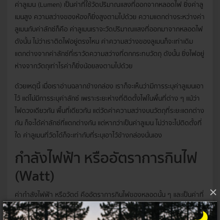
ค่าลูเมน (Lumen) เป็นค่าที่ใช้วัดปริมาณแสงที่ออกจากหลอดไฟ ยิ่งค่าลู
เมนสูง ความสว่างของห้องก็ยิ่งสูงตามไปด้วย ความแตกต่างระหว่างค่า
ลูเมนกับค่าลักซ์ก็คือ ค่าลูเมนเราจะวัดปริมาณแสงที่ออกมาจากหลอดไฟ
ดังนั้น ไม่ว่าเราติดไฟอยู่ตรงไหน ค่าความสว่างของลูเมนก็จะเท่าเดิม
แตกต่างจากค่าลักซ์ที่เราวัดความสว่างที่ตกกระทบวัตถุ ดังนั้น ยิ่งไฟอยู่
ห่างจากวัตถุเท่าไรค่าก็ยิ่งน้อยลงตามไปด้วย
ด้วยเหตุนี้ เมื่อเราอ่านฉลากข้างกล่อง เราก็จะเห็นว่ามีการระบุค่าลูเมนเอา
ไว้ แต่ไม่มีการระบุค่าลักซ์ เพราะระยะห่างที่ติดตั้งไฟในพื้นที่ต่าง ๆ แม้ว่า
ไฟดวงเดียวกัน พื้นที่เดียวกัน แต่วัดค่าความสว่างบนวัตถุที่ระยะแตกต่าง
กัน ก็จะได้ค่าลักซ์ที่แตกต่างกัน แต่หากว่าเป็นค่าลูเมน ไม่ว่าจะไปติดตั้งที่
ใด ค่าลูเมนที่วัดได้ก็จะเท่ากับที่ระบุเอาไว้ข้างกล่องนั่นเอง
กำลังไฟฟ้า หรืออัตราการกินไฟ
(Watt)
×
ค่ากำลังไฟฟ้า หรือวัตต์ คืออัตราการกินไฟของหลอดนั้น ๆ และเป็นค่าที่
เราคุ้นเคยกันมากที่สุด เพราะเรามักจะคุ้นชินกับการซื้อหลอด 10 วัตต์ 15
วัตต์ แต่เมื่อมีการคิดค้นและขายหลอดไฟแอลอีดี การซื้อไฟส่องสว่างอาจ