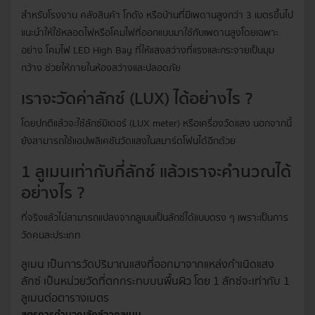
สำหรับโรงงาน คลังสินค้า โกดัง หรือบ้านที่มีเพดานสูงกว่า 3 เมตรขึ้นไป
แนะนำให้ใช้หลอดไฟหรือโคมไฟที่ออกแบบมาใช้กับเพดานสูงโดยเฉพาะ
อย่าง โคมไฟ LED High Bay ที่ให้แสงสว่างที่แรงและกระจายเป็นมุม
กว้าง ช่วยให้ภายในห้องสว่างและปลอดภัย
เราจะวัดค่าลักซ์ (LUX) ได้อย่างไร ?
โดยปกติแล้วจะใช้ลักซ์มิเตอร์ (LUX meter) หรือเครื่องวัดแสง นอกจากนี้
ยังสามารถใช้แอปพลิเคชันวัดแสงในสมาร์ตโฟนได้อีกด้วย
1 ลูเมนเท่ากับกี่ลักซ์ แล้วเราจะคำนวณได้
อย่างไร ?
ที่จริงแล้วไม่สามารถแปลงจากลูเมนเป็นลักซ์ได้แบบตรง ๆ เพราะเป็นการ
วัดคนละประเภท
ลูเมน เป็นการวัดปริมาณแสงที่ออกมาจากแหล่งกำเนิดแสง
ลักซ์ เป็นหน่วยวัดที่ตกกระทบบนพื้นผิว โดย 1 ลักซ์จะเท่ากับ 1
ลูเมนต่อตารางเมตร