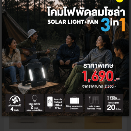
จะดูจากจำนวนวัตต์เดียวกันกับหลอดรุ่นเก่าไม่ได้ เพราะหลอดไฟ LED ให้
ค่าความสว่างที่มากกว่า และกินไฟน้อยกว่านั่นเอง หลายคนจึงมักตั้ง
คำถามว่าหลอดไฟ LED ในบ้านควรจะใช้กี่วัตต์ เพราะไม่แน่ใจว่าควรจะ
เลือกหลอดไฟแบบไหนถึงจะสว่างพอต่อความต้องการนั่นเอง
ตัวอย่างเช่น หลอด LED ขนาด 5 วัตต์จะส่องสว่างได้เทียบเท่าหลอดฟลู
ออเรสเซนซ์ 11 วัตต์ และเท่ากับหลอดไส้ 50 วัตต์ ดังนั้น หากว่าเป็น
หลอดชนิดเดียวกัน เราอาจจะอนุมานได้ว่า ยิ่งมีจำนวนวัตต์มากก็ยิ่ง
สว่างมาก เพราะกินไฟมาก แต่ หากใครอยากแน่ใจควรดูที่ค่าลูเมนจะดี
กว่า สามารถเทียบค่าความสว่างได้กับหลอดทุกประเภท และทุกรูปแบบ