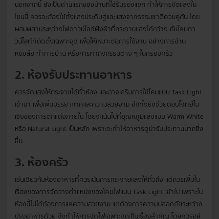
นอกจากนี้ ยังเป็นด่านแรกของบ้านที่ใช้รับรองแขก ทำให้การจัดแสงใน
โซนนี้ ควรจะต้องใช้ทั้งแสงประดิษฐ์และแสงจากธรรมชาติควบคู่กัน โดย
ผสมผสานระหว่างไฟดาวน์ไลท์ฝังฝ้าที่กระจายแสงได้กว้าง กับโคมดา
วน์ไลท์ที่ติดตั้งเฉพาะจุด เพื่อให้เหมาะต่อการใช้งาน อย่างการอ่าน
หนังสือ ทำการบ้าน หรือการทำกิจกรรมต่าง ๆ ในครอบครัว
2. ห้องรับประทานอาหาร
ควรจัดแสงให้กระจายได้ทั่วห้อง และอาจเสริมการใช้โคมแบบ Task Light
เข้ามา เพื่อเพิ่มบรรยากาศและความสวยงาม อีกทั้งยังช่วยตอบโจทย์ใน
เชิงของการตกแต่งภายใน โดยจะเน้นไปที่อุณหภูมิแสงแบบ Warm White
หรือ Natural Light เป็นหลัก เพราะจะทำให้อาหารดูน่ารับประทานมากยิ่ง
ขึ้น
3. ห้องครัว
เช่นเดียวกับห้องอาหารที่ควรเน้นการกระจายแสงให้ทั่วถึง แต่ควรเพิ่มใน
เรื่องของการจัดวางตำแหน่งของโคมไฟแบบ Task Light เข้าไป เพราะใน
ห้องนี้ไม่ได้ต้องการแค่ความสวยงาม แต่ต้องการความปลอดภัยระหว่าง
ปรุงอาหารด้วย จึงทำให้การจัดไฟเฉพาะจุดเป็นเรื่องสำคัญ โดยควรอยู่