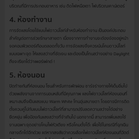
บริเวณที่มีการประกอบอาหาร เช่น ติดไฟเหนือเตา ไฟบริเวณเคาน์เตอร์
4. ห้องทำงาน
การจัดแสงโดยใช้แบบไฟดาวน์ไลท์สำหรับห้องทำงาน เป็นองค์ประกอบ
สำคัญต่อการช่วยรักษาสายตา เนื่องจากการทำงานจะต้องจ้องอยู่หน้า
จอคอมพิวเตอร์เกือบตลอดทั้งวัน การจัดแสงจึงควรเน้นโคมดาวน์ไลท์
แบบเฉพาะจุด ให้แสงสว่างที่ชัดเจน และต้องเป็นโทนสว่างอย่าง Daylight
ถึงจะเรียกได้ว่าเพอร์เฟกต์ !
5. ห้องนอน
ปิดท้ายกันที่ห้องนอน โซนสำหรับการพักผ่อน ชาร์จร่างกายให้เต็มอิ่มไป
ด้วยพลังงานจากการนอนหลับที่มีคุณภาพ แสงไฟดาวน์ไลท์ห้องนอนที่
เหมาะสมจึงเป็นแสงแบบ Warm White โทนอุ่นสบายตา โดยอาจมีการติด
ตั้งควบคู่ไปกับแบบไฟดาวน์ไลท์ที่สามารถปรับลดความสว่างได้อย่าง
ยืดหยุ่น เพื่อป้องกันแสงสว่างที่จ้าเกินไป นอกจากนี้ สามารถเพิ่มแสงใช้
งานเฉพาะจุดอย่างโคมไฟหัวเตียง หรือโคมตั้งโต๊ะ เผื่อใช้ในกรณีที่ฉุกเฉิน
กลางดึกได้อีกด้วย แต่หากสงสัยว่าควรเลือกไฟดาวน์ไลท์ห้องนอนกี่วัตต์