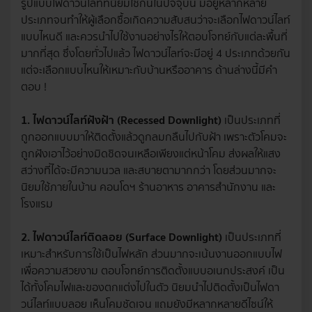
รูปแบบไฟดาวน์ไลท์ที่นิยมใช้กันในปัจจุบัน มีอยู่หลากหลาย
ประเภทจนทำให้ผู้เลือกซื้อเกิดความสับสนว่าจะเลือกไฟดาวน์ไลท์
แบบไหนดี และควรนำไปใช้งานอย่างไรให้ตอบโจทย์กับแต่ละพื้นที่
มากที่สุด ซึ่งโดยทั่วไปแล้ว ไฟดาวน์ไลท์จะมีอยู่ 4 ประเภทด้วยกัน
แต่จะเลือกแบบไหนให้เหมาะกับบ้านหรืออาคาร ด้านล่างนี้มีคำ
ตอบ !
1. ไฟดาวน์ไลท์ฝังฝ้า (Recessed Downlight)
เป็นประเภทที่
ถูกออกแบบมาให้ติดตั้งแล้วดูกลมกลืนไปกับฝ้า เพราะตัวโคมจะ
ถูกฝังเอาไว้อย่างมิดชิดจนเหลือเพียงแต่หน้าโคม ส่งผลให้แสง
สว่างที่ได้จะมีความนวล และสบายตามากกว่า โดยส่วนมากจะ
นิยมใช้ภายในบ้าน คอนโดฯ ร้านอาหาร อาคารสำนักงาน และ
โรงแรม
2. ไฟดาวน์ไลท์ติดลอย (Surface Downlight)
เป็นประเภทที่
เหมาะสำหรับการใช้เป็นไฟหลัก ส่วนมากจะเน้นงานออกแบบไฟ
เพื่อความสวยงาม ตอบโจทย์การติดตั้งแบบอเนกประสงค์ เป็น
ได้ทั้งโคมไฟและของตกแต่งไปในตัว นิยมนำไปติดตั้งเป็นไฟดา
วน์ไลท์แบบลอย เห็นโคมชัดเจน แถมยังมีหลากหลายดีไซน์ให้