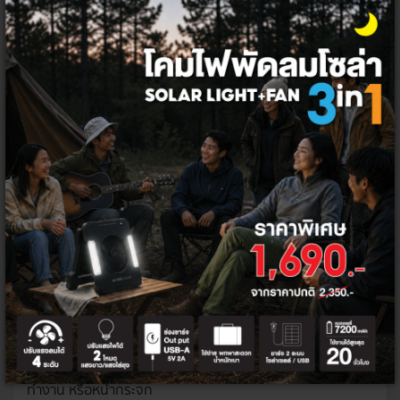
ตามอุณหภูมิของแสง ได้แก่ Warm White, Natural White,
Cool White และ Daylight โดยมีทริกการเลือกใช้ง่าย ๆ ดังนี้
• Warm White
มีอุณหภูมิอยู่ 2700-3000 เคลวิน เป็นแสงโทน
อุ่นออกเหลืองส้ม นิยมใช้เป็นไฟดาวน์ไลท์ห้องนอน หรือห้องที่
ต้องการความผ่อนคลาย ให้ความรู้สึกอบอุ่น น่าพักผ่อน
• Natural White
มีอุณหภูมิหลอดอยู่ที่ 4000-5000 เคลวิน ซึ่ง
เป็นโทนแสงที่มีความใกล้เคียงกับธรรมชาติ ให้ความรู้สึกคล้าย
กับแสงแดดมากที่สุด เหมาะกับการใช้งานทั่ว ๆ ไป
• Cool White
มีอุณหภูมิหลอดอยู่ที่ 5000-6000 เคลวิน เป็น
แสงโทนเย็นอมฟ้า ให้ความรู้สึกสะอาดตา ปรับความโมเดิร์นได้
แบบองค์รวม เหมาะสำหรับห้องน้ำและห้องครัว
• Daylight
มีอุณหภูมิหลอดอยู่ที่ 6000-6500 เคลวิน เป็นแสง
ขาวที่มีความสว่างมากที่สุด และเป็นแสงมาตรฐานที่นิยมใช้งาน
ให้ความรู้สึกสบายตา นิยมนำไปติดตั้งในห้องอ่านหนังสือ ห้อง
ทำงาน หรือหน้ากระจก