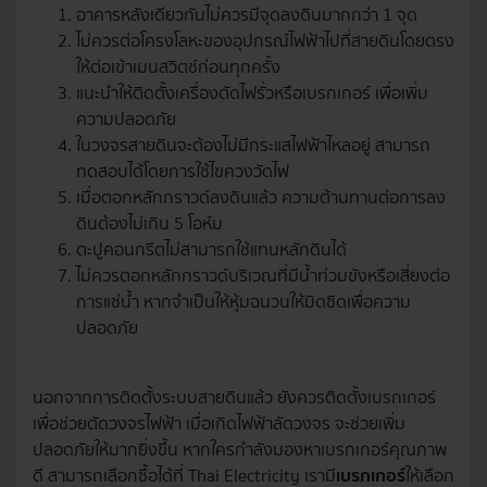
อาคารหลังเดียวกันไม่ควรมีจุดลงดินมากกว่า 1 จุด
ไม่ควรต่อโครงโลหะของอุปกรณ์ไฟฟ้าไปที่สายดินโดยตรง
ให้ต่อเข้าเมนสวิตช์ก่อนทุกครั้ง
แนะนำให้ติดตั้งเครื่องตัดไฟรั่วหรือเบรกเกอร์ เพื่อเพิ่ม
ความปลอดภัย
ในวงจรสายดินจะต้องไม่มีกระแสไฟฟ้าไหลอยู่ สามารถ
ทดสอบได้โดยการใช้ไขควงวัดไฟ
เมื่อตอกหลักกราวด์ลงดินแล้ว ความต้านทานต่อการลง
ดินต้องไม่เกิน 5 โอห์ม
ตะปูคอนกรีตไม่สามารถใช้แทนหลักดินได้
ไม่ควรตอกหลักกราวด์บริเวณที่มีน้ำท่วมขังหรือเสี่ยงต่อ
การแช่น้ำ หากจำเป็นให้หุ้มฉนวนให้มิดชิดเพื่อความ
ปลอดภัย
นอกจากการติดตั้งระบบสายดินแล้ว ยังควรติดตั้งเบรกเกอร์
เพื่อช่วยตัดวงจรไฟฟ้า เมื่อเกิดไฟฟ้าลัดวงจร จะช่วยเพิ่ม
ปลอดภัยให้มากยิ่งขึ้น หากใครกำลังมองหาเบรกเกอร์คุณภาพ
ดี สามารถเลือกซื้อได้ที่ Thai Electricity เรามี
เบรกเกอร์
ให้เลือก