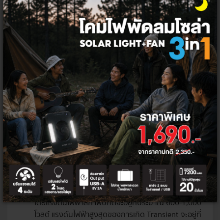
ปกติแล้ว เครื่องวัดไฟฟ้าต่าง ๆ จะถูกกำหนดมาตรฐานความปลอดภัย
จากองค์กรมาตรฐาน IEC (International Electrotechnical
Commission) โดยมีเกณฑ์กำหนดมาตรฐานความปลอดภัย IEC 61010
ซึ่งเป็นการทดสอบมาตรฐาน 3 ด้านคือ แรงดันไฟฟ้าสภาพปกติ แรงดัน
ไฟฟ้าสูงสุดของการเกิด Transient หรือสภาวะที่เกิดแรงดันสูงชั่วขณะใน
ระยะเวลาสั้น ๆ และความต้านทานของแหล่งกำเนิด เพื่อความปลอดภัย
และป้องกันอันตรายที่เกิดขึ้นจากการใช้งาน โดยแบ่งเป็นประเภทต่าง ๆ
ดังต่อไปนี้
CAT I (Category I)
แรงดันระดับสัญญาณที่มีในอุปกรณ์
สื่อสารและอิเล็กทรอนิกส์ อย่างแผงวงจรไฟฟ้าต่าง ๆ โดย
แรงดันไฟฟ้าสภาพปกติจะอยู่ที่ประมาณ 600-1,000
โวลต์ แรงดันไฟฟ้าสูงสุดของการเกิด Transient จะอยู่ที่
2,500-4,000 โวลต์ และความต้านทานของแหล่งกำเนิด
จะอยู่ที่ 30 โอห์ม
CAT II (Category II)
เป็นแรงดันระดับทั่วไป สำหรับ
เครื่องใช้ไฟฟ้าภายในบ้าน อย่างปลั๊กไฟ โคมไฟ โน้ตบุ๊ก
โดยแรงดันไฟฟ้าสภาพปกติจะอยู่ที่ประมาณ 600-1,000
โวลต์ แรงดันไฟฟ้าสูงสุดของการเกิด Transient จะอยู่ที่