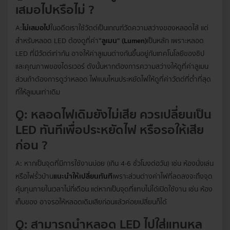
เสมอไปหรือไม่ ?
A:
ไม่เสมอไป
ในอดีตเราใช้วัตต์เป็นเกณฑ์วัดความสว่างของหลอดไส้ แต่
สำหรับหลอด LED ต้องดูที่ค่า
“ลูเมน” (Lumen)
เป็นหลัก เพราะหลอด
LED ที่มีวัตต์เท่ากัน อาจให้ค่าลูเมนต่างกันขึ้นอยู่กับเทคโนโลยีของชิป
และคุณภาพของไดรเวอร์ ดังนั้นหากต้องการความสว่างให้ดูที่ค่าลูเมน
ส่วนถ้าต้องการดูว่าหลอด ไฟแบบไหนประหยัดไฟให้ดูที่ค่าวัตต์ที่ต่ำที่สุด
ที่ให้ลูเมนเท่าเดิม
Q: หลอดไฟเดิมยังไม่เสีย ควรเปลี่ยนเป็น
LED ทันทีเพื่อประหยัดไฟ หรือรอให้เสีย
ก่อน ?
A: หากเป็นจุดที่มีการใช้งานบ่อย (เกิน 4-6 ชั่วโมงต่อวัน) เช่น ห้องนั่งเล่น
หรือไฟรั้วบ้าน
แนะนำให้เปลี่ยนทันที
เพราะส่วนต่างค่าไฟที่ลดลงจะถึงจุด
คุ้มทุนภายในเวลาไม่กี่เดือน แต่หากเป็นจุดที่แทบไม่ได้เปิดใช้งาน เช่น ห้อง
เก็บของ อาจรอให้หลอดเดิมเสียก่อนแล้วค่อยเปลี่ยนก็ได้
Q: สามารถนำหลอด LED ไปใส่แทนหล