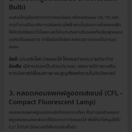
Bulb)
คนส่วนใหญ่เรียกติดปากว่าหลอดนีออน หรือหลอดผอม (T8, T5) หลัก
การทำงานคืออาศัยการปล่อยประจุไฟฟ้าผ่านไอปรอทภายในหลอดเพื่อ
ให้เกิดรังสีอัลตราไวโอเลต และไปกระทบกับสารเรืองแสงที่เคลือบผิวหลอด
จนเกิดเป็นแสงสว่าง จำเป็นต้องใช้บัลลาสต์และสตาร์ตเตอร์ในการจุด
หลอด
ข้อดี :
ประหยัดไฟกว่าหลอดไส้ ให้แสงสว่างกระจายตัวกว้าง
ข้อเสีย :
มีสารปรอทเป็นส่วนประกอบ, แสงอาจมีการกะพริบ
หากบัลลาสต์เสื่อมสภาพ และสูญเสียพลังงานในตัวบัลลาสต์
3. หลอดคอมแพคฟลูออเรสเซนซ์ (CFL -
Compact Fluorescent Lamp)
หลอดคอมแพคฟลูออเรสเซนซ์หรือหลอดตะเกียบ เป็นการย่อส่วนหลอด
ฟลูออเรสเซนซ์และพับขดให้มีขนาดเท่ากับหลอดไส้ เพื่อให้นำไปหมุนใส่ขั้ว
E27 ได้ทันที มีบัลลาสต์อิเล็กทรอนิกส์ในตัว