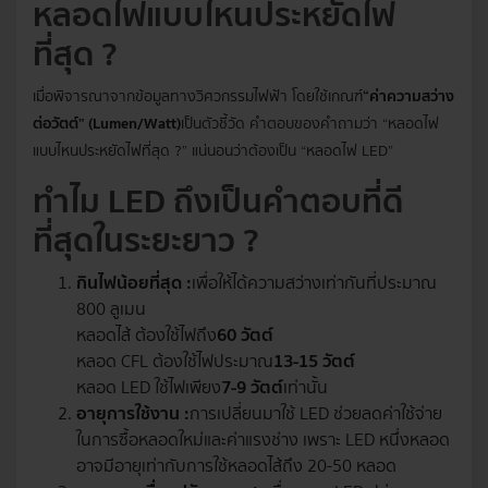
หลอดไฟแบบไหนประหยัดไฟ
ที่สุด ?
เมื่อพิจารณาจากข้อมูลทางวิศวกรรมไฟฟ้า โดยใช้เกณฑ์
“ค่าความสว่าง
ต่อวัตต์” (Lumen/Watt)
เป็นตัวชี้วัด คำตอบของคำถามว่า “หลอดไฟ
แบบไหนประหยัดไฟที่สุด ?” แน่นอนว่าต้องเป็น “หลอดไฟ LED”
ทำไม LED ถึงเป็นคำตอบที่ดี
ที่สุดในระยะยาว ?
กินไฟน้อยที่สุด :
เพื่อให้ได้ความสว่างเท่ากันที่ประมาณ
800 ลูเมน
หลอดไส้ ต้องใช้ไฟถึง
60 วัตต์
หลอด CFL ต้องใช้ไฟประมาณ
13-15 วัตต์
หลอด LED ใช้ไฟเพียง
7-9 วัตต์
เท่านั้น
อายุการใช้งาน :
การเปลี่ยนมาใช้ LED ช่วยลดค่าใช้จ่าย
ในการซื้อหลอดใหม่และค่าแรงช่าง เพราะ LED หนึ่งหลอด
อาจมีอายุเท่ากับการใช้หลอดไส้ถึง 20-50 หลอด