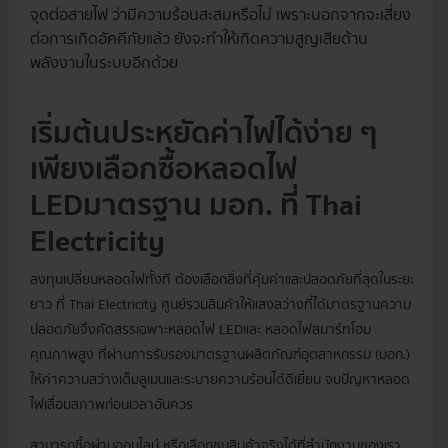
จุดต่อสายไฟ ว่ามีความร้อนสะสมหรือไม่ เพราะนอกจากจะเสี่ยง
ต่อการเกิดอัคคีภัยแล้ว ยังจะทำให้เกิดความสูญเสียด้าน
พลังงานในระบบอีกด้วย
เริ่มต้นประหยัดค่าไฟได้ง่าย ๆ
เพียงเลือกซื้อ
หลอดไฟ
LED
มาตรฐาน มอก. ที่ Thai
Electricity
ลงทุนเปลี่ยนหลอดไฟทั้งที ต้องเลือกสิ่งที่คุ้มค่าและปลอดภัยที่สุดในระยะ
ยาว ที่ Thai Electricity ศูนย์รวมสินค้าให้แสงสว่างที่ได้มาตรฐานความ
ปลอดภัยจึงคัดสรรเฉพาะ
หลอดไฟ LED
และ หลอดไฟสมาร์ทโฮม
คุณภาพสูง ที่ผ่านการรับรองมาตรฐานผลิตภัณฑ์อุตสาหกรรม (มอก.)
ให้ค่าความสว่างเต็มลูเมนและระบายความร้อนได้ดีเยี่ยม จบปัญหาหลอด
ไฟเสื่อมสภาพก่อนเวลาอันควร
สามารถซื้อผ่านออนไลน์ หรือเลือกชมสินค้าจริงได้ที่สำนักงานของเรา