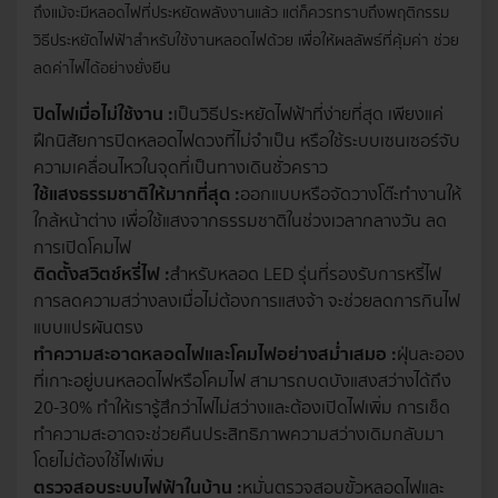
ถึงแม้จะมีหลอดไฟที่ประหยัดพลังงานแล้ว แต่ก็ควรทราบถึงพฤติกรรม
วิธีประหยัดไฟฟ้าสำหรับใช้งานหลอดไฟด้วย เพื่อให้ผลลัพธ์ที่คุ้มค่า ช่วย
ลดค่าไฟได้อย่างยั่งยืน
ปิดไฟเมื่อไม่ใช้งาน :
เป็นวิธีประหยัดไฟฟ้าที่ง่ายที่สุด เพียงแค่
ฝึกนิสัยการปิดหลอดไฟดวงที่ไม่จำเป็น หรือใช้
ระบบเซนเซอร์
จับ
ความเคลื่อนไหวในจุดที่เป็นทางเดินชั่วคราว
ใช้แสงธรรมชาติให้มากที่สุด :
ออกแบบหรือจัดวางโต๊ะทำงานให้
ใกล้หน้าต่าง เพื่อใช้แสงจากธรรมชาติในช่วงเวลากลางวัน ลด
การเปิดโคมไฟ
ติดตั้งสวิตช์หรี่ไฟ :
สำหรับหลอด LED รุ่นที่รองรับการหรี่ไฟ
การลดความสว่างลงเมื่อไม่ต้องการแสงจ้า จะช่วยลดการกินไฟ
แบบแปรผันตรง
ทำความสะอาดหลอดไฟและโคมไฟอย่างสม่ำเสมอ :
ฝุ่นละออง
ที่เกาะอยู่บนหลอดไฟหรือโคมไฟ สามารถบดบังแสงสว่างได้ถึง
20-30% ทำให้เรารู้สึกว่าไฟไม่สว่างและต้องเปิดไฟเพิ่ม การเช็ด
ทำความสะอาดจะช่วยคืนประสิทธิภาพความสว่างเดิมกลับมา
โดยไม่ต้องใช้ไฟเพิ่ม
ตรวจสอบระบบไฟฟ้าในบ้าน :
หมั่นตรวจสอบขั้วหลอดไฟและ