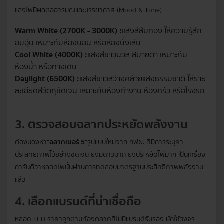
แสงไฟมีผลต่ออารมณ์และบรรยากาศ (Mood & Tone)
Warm White (2700K - 3000K) :
แสงสีส้มทอง ให้ความรู้สึก
อบอุ่น เหมาะกับห้องนอน หรือห้องนั่งเล่น
Cool White (4000K) :
แสงสีขาวนวล สบายตา เหมาะกับ
ห้องน้ำ หรือทางเดิน
Daylight (6500K) :
แสงสีขาวสว่างคล้ายแสงธรรมชาติ ให้ราย
ละเอียดสีวัตถุชัดเจน เหมาะกับห้องทำงาน ห้องครัว หรือโรงรถ
3. ตรวจสอบฉลากประหยัดพลังงาน
ต้องมองหา
"ฉลากเบอร์ 5"
รูปแบบใหม่จาก กฟผ. ที่มีการระบุค่า
ประสิทธิภาพไว้อย่างชัดเจน ยิ่งมีดาวมาก ยิ่งประหยัดไฟมาก เป็นเครื่อง
การันตีว่าหลอดไฟนั้นผ่านการทดสอบมาตรฐานประสิทธิภาพพลังงาน
แล้ว
4. เลือกแบรนด์ที่น่าเชื่อถือ
หลอด LED ราคาถูกตามท้องตลาดที่ไม่มีแบรนด์รับรอง มักใช้วงจร