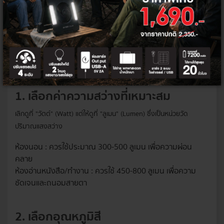
LED คุณก็จะประหยัดเงินได้ถึงมากถึง
7,446 บาทต่อปี
วิธีเลือกหลอดไฟ LED ที่คุ้มค่า
เมื่อทราบแล้วว่าหลอดไฟ LED ประหยัดไฟไหม และประหยัดได้มากแค่ไหน
สิ่งต่อมาที่ควรคำนึงถึงคือการเลือกซื้อให้เหมาะสมกับการใช้งานและ
มาตรฐานความปลอดภัย โดยควรพิจารณาปัจจัยดังนี้
1. เลือกค่าความสว่างที่เหมาะสม
เลิกดูที่ "วัตต์" (Watt) แต่ให้ดูที่ "ลูเมน" (Lumen) ซึ่งเป็นหน่วยวัด
ปริมาณแสงสว่าง
ห้องนอน : ควรใช้ประมาณ 300-500 ลูเมน เพื่อความผ่อน
คลาย
ห้องอ่านหนังสือ/ทำงาน : ควรใช้ 450-800 ลูเมน เพื่อความ
ชัดเจนและถนอมสายตา
2. เลือกอุณหภูมิสี