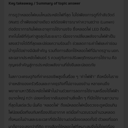
Key takeaway / Summary of topic answer
การดูว่าหลอดไฟแบบไหนประหยัดไฟที่สุด ไม่ใช่เพียงการดูที่กำลังวัตต์
(Watt) ต่ำเพียงอย่างเดียว แต่ต้องพิจารณาค่าความสว่าง (Lumen)
ต่ออัตราการกินไฟและอายุการใช้งานจริง ซึ่งหลอดไฟ LED ถือเป็น
เทคโนโลยีที่คุ้มค่าสูงสุดในระยะยาว เนื่องจากเปลี่ยนพลังงานไฟฟ้าเป็น
แสงสว่างได้ดีที่สุดและปล่อยความร้อนต่ำ ช่วยลดภาระค่าไฟและค่าซ่อม
บำรุงได้อย่างมีนัยสำคัญ รวมถึงการเลือกใช้หลอดไฟที่มีมาตรฐาน มอก.
และฉลากประหยัดไฟเบอร์ 5 ควบคู่กับการปรับพฤติกรรมการใช้งาน คือ
กุญแจสำคัญสู่การประหยัดพลังงานที่ยั่งยืนและปลอดภัย
ในสภาวะเศรษฐกิจที่ค่าครองชีพสูงขึ้นเรื่อย ๆ “ค่าไฟฟ้า” คือหนึ่งในราย
จ่ายหลักของครัวเรือนและภาคธุรกิจที่ไม่อาจมองข้าม หลายคนจึง
พยายามหาวิธีประหยัดไฟฟ้าในบ้านด้วยการลดการใช้งานเครื่องใช้ไฟฟ้า
ขนาดใหญ่ ทว่า บ่อยครั้งเรากลับมองข้ามสิ่งเล็ก ๆ ที่เปิดใช้งานยาวนาน
ที่สุดในแต่ละวัน นั่นคือ “หลอดไฟ” ถึงแม้หลอดไฟหนึ่งดวงจะดูเหมือนกิน
ไฟน้อยเมื่อเทียบกับเครื่องปรับอากาศ แต่เมื่อคำนวณรวมจำนวนหลอด
ทั้งหมดในบ้านและระยะเวลาที่เปิดใช้งานต่อเนื่องตลอดทั้งปี ตัวเลขที่ออก
มาก็อาจจะสูงกว่าที่คิด การเลือกใช้หลอดไฟที่เหมาะสมจึงไม่ใช่แค่เรื่อง