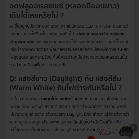
อดฟลูออเรสเซนซ์ (หลอดนีออนยาว)
เดิมได้เลยหรือไม่ ?
A: ขึ้นอยู่กับประเภทของหลอด หากเป็นหลอด LED T8 (Tube) ส่วนใหญ่
จะออกแบบมาให้ติดตั้งแทนหลอดเดิมได้ แต่
ต้องถอดสตาร์ตเตอร์ของ
เดิมออกก่อน
(สำหรับรุ่นที่ออกแบบมาให้ใช้ร่วมกับบัลลาสต์แกนเหล็กเดิม)
หรือทำการตัดต่อวงจรเพื่อบายพาสบัลลาสต์ออกไปเลยเพื่อการประหยัด
ไฟสูงสุดและลดความร้อน ทั้งนี้ควรอ่านคู่มือข้างกล่องของหลอดรุ่นนั้น
ๆ อย่างละเอียดเพื่อความปลอดภัย
Q: แสงสีขาว (Daylight) กับ แสงสีส้ม
(Warm White) กินไฟต่างกันหรือไม่ ?
A: ในทางเทคนิคแล้ว
แทบไม่ต่างกัน
หรือต่างกันน้อยมากจนไม่มีผลต่อค่า
ไฟรายเดือน เพราะกำลังวัตต์ (Watt) คือตัวกำหนดอัตราการกินไฟหลัก
ไม่ใช่อุณหภูมิสี อย่างไรก็ตาม แสง Daylight มักจะให้ความรู้สึกสว่างกว่า
และค่าลูเมนอาจสูงกว่า Warm White เล็กน้อยในกำลังวัตต์ที่เท่ากัน
ทำให้เรามองเห็นชัดเจนกว่าจึงอาจรู้สึกว่ามันมีประสิทธิภาพดีกว่า