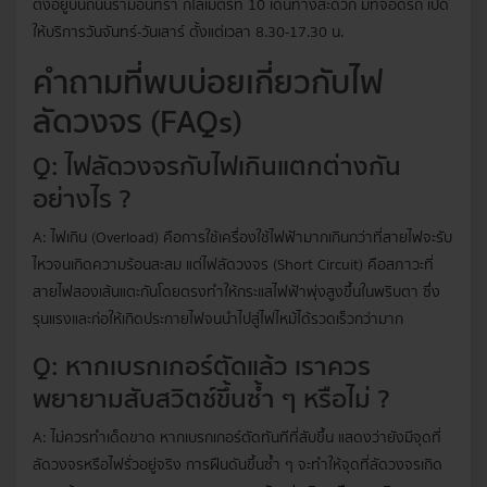
ตั้งอยู่บนถนนรามอินทรา กิโลเมตรที่ 10 เดินทางสะดวก มีที่จอดรถ เปิด
ให้บริการวันจันทร์-วันเสาร์ ตั้งแต่เวลา 8.30-17.30 น.
คำถามที่พบบ่อยเกี่ยวกับไฟ
ลัดวงจร (FAQs)
Q: ไฟลัดวงจรกับไฟเกินแตกต่างกัน
อย่างไร ?
A: ไฟเกิน (Overload) คือการใช้เครื่องใช้ไฟฟ้ามากเกินกว่าที่สายไฟจะรับ
ไหวจนเกิดความร้อนสะสม แต่ไฟลัดวงจร (Short Circuit) คือสภาวะที่
สายไฟสองเส้นแตะกันโดยตรงทำให้กระแสไฟฟ้าพุ่งสูงขึ้นในพริบตา ซึ่ง
รุนแรงและก่อให้เกิดประกายไฟจนนำไปสู่ไฟไหม้ได้รวดเร็วกว่ามาก
Q: หากเบรกเกอร์ตัดแล้ว เราควร
พยายามสับสวิตช์ขึ้นซ้ำ ๆ หรือไม่ ?
A: ไม่ควรทำเด็ดขาด หากเบรกเกอร์ตัดทันทีที่สับขึ้น แสดงว่ายังมีจุดที่
ลัดวงจรหรือไฟรั่วอยู่จริง การฝืนดันขึ้นซ้ำ ๆ จะทำให้จุดที่ลัดวงจรเกิด