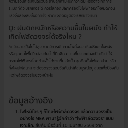
ความร้อนสะสมจนฉนวนละลายลุกลามหนักกว่าเดิม หรืออาจเกิดการ
ระเบิดที่ตัวเบรกเกอร์ได้ ควรไล่ถอดปลั๊กเครื่องใช้ไฟฟ้าออกให้หมดก่อน
แล้วจึงลองสับขึ้นอีกครั้ง หากยังตัดอยู่ต้องเรียกช่างทันที
Q: ฝนตกหนักหรือความชื้นในผนัง ทำให้
เกิดไฟลัดวงจรได้จริงไหม ?
A: มีความเป็นไปได้สูง หากมีการเดินสายไฟที่ฉนวนเริ่มปริแตกในผนัง
หรือจุดต่อไฟไม่มีกล่องกันน้ำที่มิดชิด ความชื้นจากฝนจะเป็นตัวนำให้
กระแสไฟฟ้ากระโดดข้ามขั้วได้ง่ายขึ้น ดังนั้น จุดติดตั้งไฟนอกบ้าน หรือ
กิ่งโคมไฟสนาม จะต้องตรวจสอบซีลกันน้ำให้สมบูรณ์อยู่เสมอเพื่อป้องกัน
เหตุไฟลัดวงจรในช่วงหน้าฝน
ข้อมูลอ้างอิง
ไฟไหม้ใคร ๆ ก็โทษไฟฟ้าลัดวงจร แล้วความจริงเป็น
อย่างไร MEA พามารู้จักคำว่า "ไฟฟ้าลัดวงจร" แบบ
เจาะลึก.
สืบค้นเมื่อวันที่ 10 เมษายน 2569 จาก