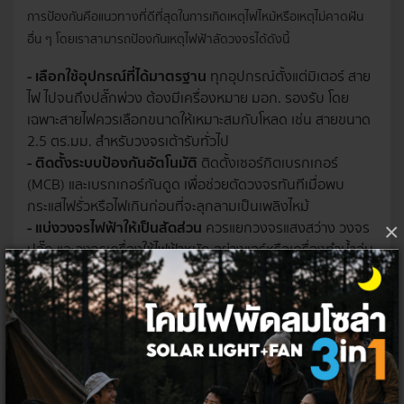
การป้องกันคือแนวทางที่ดีที่สุดในการเกิดเหตุไฟไหม้หรือเหตุไม่คาดฝัน
อื่น ๆ โดยเราสามารถป้องกันเหตุไฟฟ้าลัดวงจรได้ดังนี้
- เลือกใช้อุปกรณ์ที่ได้มาตรฐาน
ทุกอุปกรณ์ตั้งแต่มิเตอร์ สาย
ไฟ ไปจนถึงปลั๊กพ่วง ต้องมีเครื่องหมาย มอก. รองรับ โดย
เฉพาะสายไฟควรเลือกขนาดให้เหมาะสมกับโหลด เช่น สายขนาด
2.5 ตร.มม. สำหรับวงจรเต้ารับทั่วไป
- ติดตั้งระบบป้องกันอัตโนมัติ
ติดตั้งเซอร์กิตเบรกเกอร์
(MCB) และเบรกเกอร์กันดูด เพื่อช่วยตัดวงจรทันทีเมื่อพบ
กระแสไฟรั่วหรือไฟเกินก่อนที่จะลุกลามเป็นเพลิงไหม้
- แบ่งวงจรไฟฟ้าให้เป็นสัดส่วน
ควรแยกวงจรแสงสว่าง วงจร
×
ปลั๊ก และวงจรเครื่องใช้ไฟฟ้าหนัก อย่างแอร์หรือเครื่องทำน้ำอุ่น
ออกจากกัน เพื่อจำกัดความเสียหายหากเกิดปัญหาที่จุดใดจุด
หนึ่ง
- ตรวจสอบสภาพระบบไฟสม่ำเสมอ
ควรให้ช่างไฟฟ้าตรวจ
สอบสภาพระบบไฟทุก 3-5 ปี หรือสังเกตสัญญาณเตือนเอง
เช่น มีกลิ่นไหม้ มีเสียงปะทุจากปลั๊ก หรือเบรกเกอร์ตัดการ
ทำงานบ่อยผิดปกติ
- ใช้งานไฟฟ้าอย่างถูกวิธี
ไม่เสียบปลั๊กพ่วงซ้อนกัน และควร