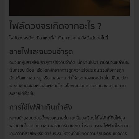
ไฟลัดวงจรเกิดจากอะไร ?
ไฟลัดวงจรมักจะมีสาเหตุที่สำคัญมาจาก 4 ปัจจัยดังต่อไปนี้
สายไฟและฉนวนชำรุด
ฉนวนที่หุ้มสายไฟมีอายุการใช้งานจำกัด เมื่อผ่านไปนานวันฉนวนเหล่านี้จะ
เริ่มกรอบ เปื่อย หรือแตกหักจากการถูกความร้อนสะสม รวมถึงการถูก
สัตว์กัดแทะ เช่น หนู หรือแมลงสาบ ทำให้ลวดทองแดงด้านในเปลือยเปล่า
และสัมผัสกันเองหรือสัมผัสกับโครงโลหะจนเกิดความร้อนสะสมจนฉนวน
ละลายได้เร็วขึ้น
การใช้ไฟฟ้าเกินกำลัง
หลายบ้านชอบต่อปลั๊กพ่วงหลายชั้น และเสียบเครื่องใช้ไฟฟ้าที่กินไฟสูง
พร้อมกันในจุดเดียว เช่น แอร์ เตารีด และกาน้ำร้อน กระแสไฟฟ้าที่ไหลมาก
เกินกว่าที่สายไฟหรือเต้ารับจะรับไหวจะทำให้เกิดความร้อนจัดจนเกิดการ