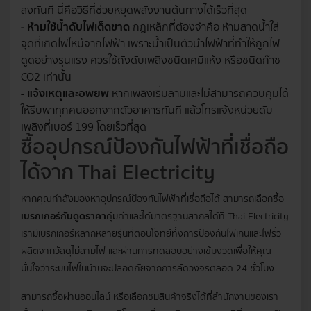
ลงทันที นี่คือวิธีที่ช่วยหยุดพลังงานต้นทางได้เร็วที่สุด
- ห้ามใช้น้ำดับไฟเด็ดขาด
กฎเหล็กที่ต้องจำคือ ห้ามสาดน้ำใส่
จุดที่เกิดไฟไหม้จากไฟฟ้า เพราะน้ำเป็นตัวนำไฟฟ้าที่ทำให้ถูกไฟ
ดูดอย่างรุนแรง ควรใช้ถังดับเพลิงชนิดเคมีแห้ง หรือชนิดก๊าซ
CO2 เท่านั้น
- แจ้งเหตุและอพยพ
หากเพลิงเริ่มลามและไม่สามารถควบคุมได้
ให้รีบพาทุกคนออกจากตัวอาคารทันที แล้วโทรแจ้งหน่วยดับ
เพลิงที่เบอร์ 199 โดยเร็วที่สุด
ซื้ออุปกรณ์ป้องกันไฟฟ้าที่เชื่อถือ
ได้จาก Thai Electricity
หากคุณกำลังมองหาอุปกรณ์ป้องกันไฟฟ้าที่เชื่อถือได้ สามารถเลือกซื้อ
เบรกเกอร์กันดูดราคา
คุ้มค่าและได้มาตรฐานสากลได้ที่
Thai Electricity
เรามีเบรกเกอร์หลากหลายรุ่นที่ตอบโจทย์ทั้งการป้องกันไฟเกินและไฟรั่ว
ผลิตจากวัสดุไม่ลามไฟ และผ่านการทดสอบอย่างเข้มงวดเพื่อให้คุณ
มั่นใจว่าระบบไฟในบ้านจะปลอดภัยจากการลัดวงจรตลอด 24 ชั่วโมง
สามารถซื้อผ่านออนไลน์ หรือเลือกชมสินค้าจริงได้ที่สำนักงานของเรา