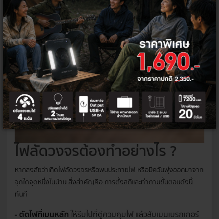
ถอดปลั๊กเครื่องใช้ไฟฟ้าที่ให้ความร้อนสูงทุกครั้งหลังใช้งาน
ไฟลัดวงจรต้องทำอย่างไร ?
หากสงสัยว่าเกิดไฟลัดวงจรหรือพบประกายไฟ หรือมีควันพุ่งออกมาจาก
จุดใดจุดหนึ่งในบ้าน สิ่งสำคัญคือ การตั้งสติและทำตามขั้นตอนดังนี้
ทันที
- ตัดไฟที่เมนหลัก
ให้รีบไปที่ตู้ควบคุมไฟ แล้วสับเมนเบรกเกอร์