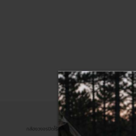
กล้องวงจรปิดไร้สาย SMART WIFI สีขาว FHD (1920x108