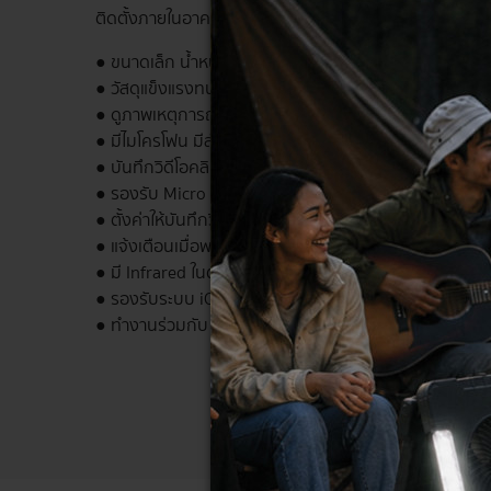
ติดตั้งภายในอาคาร บันทึกเหตุการณ์ต่างๆเชื่อมต่อผ่าน W
● ขนาดเล็ก น้ำหนักเบา ติดตั้งง่าย
● วัสดุแข็งแรงทนทาน ABS+PC
● ดูภาพเหตุการณ์แบบ Realtime ได้
● มีไมโครโฟน มีลำโพงในตัว พูดคุยสื่อสารกับปลายทางได้
● บันทึกวิดีโอคลิป เข้าสู่หน่วยความจำ Micro SD ได้
● รองรับ Micro SD สูงสุด 128GB
● ตั้งค่าให้บันทึกวิดีโอคลิป เมื่อพบความเคลื่อนไหวได้
● แจ้งเตือนเมื่อพบความเคลื่อนไหวได้
● มี Infrared ในตัว มองเห็นได้ยามค่ำคืน
● รองรับระบบ iOS และ Android
● ทำงานร่วมกับ Google home ได้