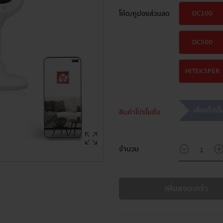
DC100
โค้ด/คูปองส่วนลด
DC500
HITEK5PER
เลือกโปรโมช
สินค้าโปรโมชั่น
จำนวน
เพิ่มลงตะกร้า