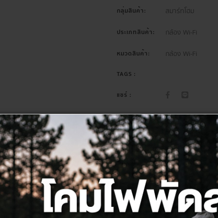
สมาร์ทโฮม
กลุ่มสินค้า:
กล้อง Wi-Fi
ประเภทสินค้า:
กล้อง Wi-Fi
หมวดสินค้า:
TAGS :
แชร์ :
รายละเอียด
สเปค
รีวิว(0)
ดาวน์โหลด
0pixels)