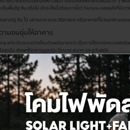
ร้างความโดดเด่นและมิติให้กับผนัง โดยจัดแสงให้ใกล้กับผนังมาก ๆ เพื่อใ
เป็นพื้นอิฐ หิน หรือไม้ มักจะใช้เมื่อต้องการโชว์ Texture ของผนังที่มีค
ติอย่างอิฐ หิน ไม้ อย่างอาคารประวัติศาสตร์ หรืออาคารที่โชว์เอกลักษณ์ข
ความอบอุ่นให้อาคาร
zing แต่จะมีระยะระหว่างโคมกับผนังมากกว่า เป็นการใช้เทคนิคแบบแสงอ้อม
รือจุดมืด ส่งผลให้อาคารดูอบอุ่น นิ่มนวล สะอาด และดูทันสมัย
หรือพิพิธภัณฑ์ที่ต้องการให้แสงมีความนุ่มนวลและอบอุ่น
นจุดสนใจให้อาคาร
สนใจจุดใดจุดหนึ่งเป็นพิเศษ โดยใช้เป็นลำแสงที่มีความเข้มข้นสูง สร้าง
 โดยส่วนมากมักจะใช้เป็นไฟสปอตไลต์เพื่อความสวยงาม
ดสำคัญ หรือบริเวณที่มีสถาปัตยกรรมที่โดดเด่น
g เน้นโครงสร้างอาคารด้วยแสงและเงา
และเงา มักใช้ในงานที่ต้องการเน้นโครงสร้างของอาคารที่โดดเด่นและชัดเ