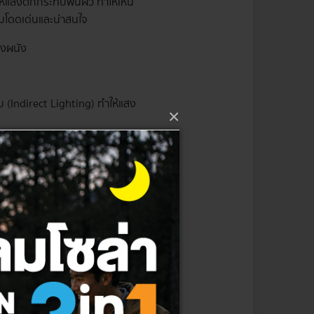
ห้แสงตกกระทบพื้นผิว ทำให้เห็น
วามโดดเด่นและน่าสนใจ
องผนัง
 (Indirect Lighting) ทำให้แสง
×
ความโดดเด่นและเน้นรายละเอียด
จนยิ่งขึ้น โดยมักจะส่องไฟจาก