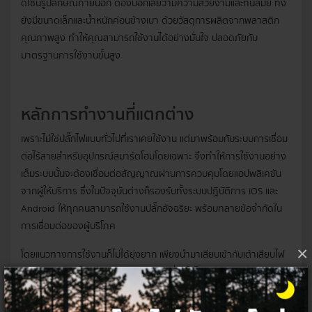
ดีไซน์รูปลักษณ์ภายนอก ต้องบอกเลยว่ามีความสวยงามและทันสมัย ทั้ง
ยังมีขนาดเล็กและน้ำหนักค่อนข้างเบา ด้วยวัสดุการผลิตจากพลาสติก
คุณภาพสูง ทำให้คุณสามารถใช้งานได้อย่างมั่นใจ ปลอดภัยกับ
มาตรฐานการใช้งานขั้นสูง
หลักการทำงานที่แตกต่าง
เพราะไม่ใช่ปลั๊กไฟแบบทั่วไปที่เราเคยใช้งาน แต่มาพร้อมกับระบบการเชื่อม
ต่อไร้สายสำหรับอุปกรณ์สมาร์ตโฮมโดยเฉพาะ จึงทำให้การใช้งานอย่าง
เต็มระบบนั้นจะต้องเชื่อมต่อสัญญาณผ่านการควบคุมโดยแอปพลิเคชัน
จากผู้ให้บริการ ซึ่งในปัจจุบันต่างก็รองรับทั้งระบบปฏิบัติการ iOS และ
Android ให้ทุกคนสามารถใช้งานปลั๊กอัจฉริยะ พร้อมทลายข้อจำกัดใน
การเชื่อมต่อของผู้บริโภค
×
โดยแนวทางการใช้งานก็ไม่ได้ยุ่งยาก เพียงนำมาเสียบเข้ากับเต้าเสียบไฟ
ของบ้าน พร้อมใช้เป็นตัวกลางระหว่างเครื่องใช้ไฟฟ้า และการควบคุม
ผ่านอุปกรณ์ที่เชื่อมต่ออย่างสมาร์ตโฟน และแท็บเล็ต เพียงเท่านี้ก็จะ
สามารถควบคุมทุกฟังก์ชันได้อย่างอิสระ ไม่ว่าจะยู่ที่ไหนก็พร้อมอำนวย