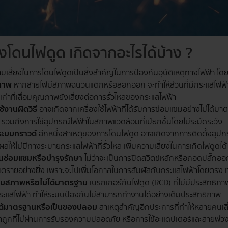
่ยงโดนไฟดูด เกิดจากอะไรได้บ้าง ?
วามเสี่ยงในการโดนไฟดูดเป็นสิ่งสำคัญในการป้องกันอุบัติเหตุทางไฟฟ้า โดยม
สภาพ
หากสายไฟมีสภาพฉนวนแตกหรือลอกออก จะทำให้ส่วนที่มีกระแสไฟฟ้าเป
่าที่เสื่อมคุณภาพยังเสี่ยงต่อการรั่วไหลของกระแสไฟฟ้า
้งานผิดวิธี
อาจเกิดจากเครื่องใช้ไฟฟ้าที่ได้รับการซ่อมแซมอย่างไม่ได้มา
รวมถึงการใช้อุปกรณ์ไฟฟ้าในสภาพแวดล้อมที่เปียกชื้นโดยไม่ระมัดระวัง
อระบบกราวด์
อีกหนึ่งสาเหตุของการโดนไฟดูด อาจเกิดจากการติดตั้งอุปกรณ์
งผลให้ไม่มีทางระบายกระแสไฟฟ้าที่รั่วไหล เพิ่มความเสี่ยงในการเกิดไฟดูดได้
นซ่อมแซมหรือบำรุงรักษา
ไม่ว่าจะเป็นการปิดสวิตช์หลักหรือถอดปลั๊ก
ันตรายอย่างยิ่ง เพราะจะไปเพิ่มโอกาสในการสัมผัสกับกระแสไฟฟ้าโดยตรง ทำ
่อมสภาพหรือไม่ได้มาตรฐาน
เบรกเกอร์กันไฟดูด (RCD) ที่ไม่มีประสิทธิภาพ
ะแสไฟฟ้า ทำให้ระบบป้องกันไม่สามารถทำงานได้อย่างเต็มประสิทธิภาพ
ม่ได้มาตรฐานหรือเป็นของปลอม
สาเหตุสำคัญอีกประการที่ทำให้หลายคนเสี
าถูกที่ไม่ผ่านการรับรองความปลอดภัย หรือการใช้อะแดปเตอร์และสายพ่วงที