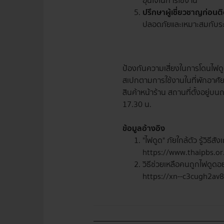
อุ่นใจในการใช้งาน
ปรึกษาผู้เชี่ยวชาญก่อนติด
ปลอดภัยและเหมาะสมกับระ
ป้องกันความเสี่ยงในการโดนไฟดูด 
สเปกตามการใช้งานในที่พักอาศัยแ
สินค้าหน้าร้าน สถานที่ตั้งอยู่บ
17.30 น.
ข้อมูลอ้างอิง
"ไฟดูด" ภัยใกล้ตัว รู้วิธี
https://www.thaipbs.o
วิธีช่วยเหลือคนถูกไฟดูดอย
https://xn--c3cugh2av8e