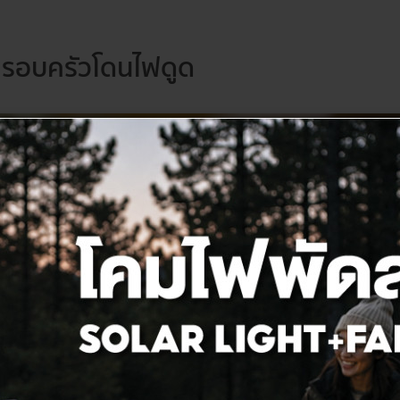
นครอบครัวโดนไฟดูด