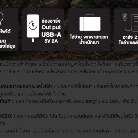
กเกินไป เพราะอาจไม่ได้มาตรฐานความปลอดภัย
รัว :
ควรให้ความรู้เกี่ยวกับวิธีการใช้อุปกรณ์ไฟฟ้าอย่างปลอดภัย เช่น ห้
ยไฟ เพื่อช่วยลดความเสี่ยงในการโดนไฟดูดในชีวิตประจำวัน
มปลอดภัยในบ้าน :
การติดตั้งปลั๊กไฟที่มีฝาครอบป้องกัน โดยเฉพาะในบ้านที
นิดกระแสไฟโดยตรงได้
ร์สำหรับบ้านเรือน
ือนมีความสำคัญอย่างยิ่งในการลดปัญหาโดนไฟดูด ไฟช็อต และอันตรายอื่น
แรกที่ช่วยลดความเสี่ยงจากไฟฟ้าลัดวงจรและไฟฟ้ารั่ว โดยหลักการในการเล
ะสมกับขนาดของกระแสไฟฟ้า :
เบรกเกอร์ที่ใช้ในบ้านเรือนทั่วไปควรมีพิกัด
อยู่กับปริมาณการใช้งานไฟฟ้าในบ้าน
ัณฑ์ :
เบรกเกอร์ควรมีเครื่องหมายรับรองมาตรฐาน เช่น มอก. หรือ IEC 
(RCBO) :
เบรกเกอร์ที่มีฟังก์ชันกันดูดจะช่วยตัดกระแสไฟทันทีที่พบไฟรั่ว ถ
ภัย
แบรนด์ที่ได้รับการยอมรับในตลาดมักมีการรับประกันสินค้า และการบริการห