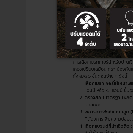
อุปกรณ์ไฟฟ้าที่มีราคาถู
ให้ความรู้สมาชิกในครอบค
ไม่ถอดปลั๊กด้วยการจับสา
ติดตั้งอุปกรณ์เสริมควา
เด็กจะสัมผัสกับแหล่งกำเ
วิธีเลือกเบรกเกอ
การเลือกเบรกเกอร์สำหรับบ้านเร
เกอร์เปรียบเสมือนเกราะป้องกัน
ทั้งหมด 5 ขั้นตอนง่าย ๆ ดังนี้
เลือกเบรกเกอร์ให้เหมา
แอมป์ หรือ 32 แอมป์ ขึ้น
ตรวจสอบมาตรฐานผลิตภ
ปลอดภัย
พิจารณาฟังก์ชันกันดูด 
ที่ต้องการเพิ่มความปลอด
เลือกแบรนด์ที่น่าเชื่อถือ :