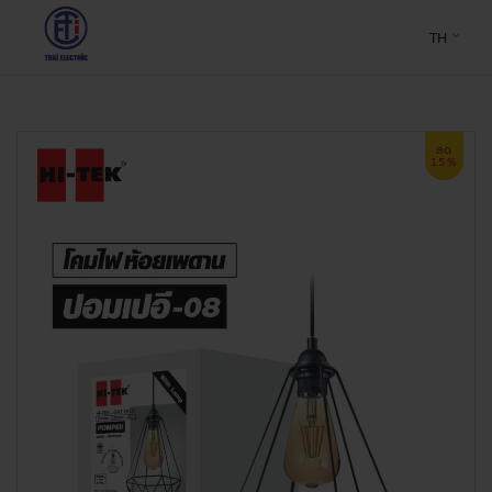
TH
ลด
15%