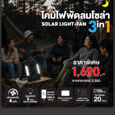
ซื้อ 10000 รับส่วนลด 500
DC500
ส่วนลดท้ายบิล 5%
HITEK5PER
จำนวน
เพิ่มลงตะกร้า
ซื้อเลย
โคมไฟ
กลุ่มสินค้า:
โคมไฟภายใน
ประเภทสินค้า: