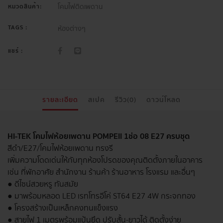
โคมไฟติดเพดาน
หมวดสินค้า:
TAGS :
ห้องต่างๆ
แชร์ :
รายละเอียด
สเปค
รีวิว(0)
ดาวน์โหลด
HI-TEK โคมไฟห้อยเพดาน POMPEII 1ช่อ 08 E27 ครบชุด
สีดำ/E27/โคมไฟห้อยเพดาน ทรงรี
เพิ่มความโดดเด่นให้กับทุกห้องโปรดของคุณติดตั้งภายในอาคาร
เช่น ที่พักอาศัย สำนักงาน ร้านค้า ร้านอาหาร โรงแรม และอื่นๆ
● ดีไซน์สวยหรู ทันสมัย
● มาพร้อมหลอด LED เรทโทรอีโค่ ST64 E27 4W กระจกทอง
● โครงสร้างเป็นเหล็กคงทนแข็งแรง
● สายไฟ 1 เมตรพร้อมแป้นยึด ปรับสั้น-ยาวได้ ติดตั้งง่าย