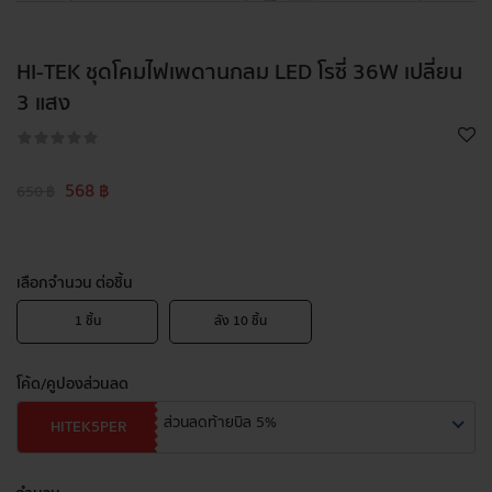
HI-TEK ชุดโคมไฟเพดานกลม LED โรซี่ 36W เปลี่ยน
3 แสง
568 ฿
650 ฿
เลือกจำนวน ต่อชิ้น
1
ชิ้น
ลัง
10
ชิ้น
โค้ด/คูปองส่วนลด
ส่วนลดท้ายบิล 5%
HITEK5PER