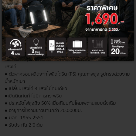
รายละเอียด
สเปค
รีวิว(0)
ดาวน์โหลด
HI-TEK ชุดโคมไฟเพดานกลม LED โรซี่ 36W เปลี่ยน 3 แสง
เปลี่ยนแสงได้ 3 แสงในโคมเดียว แสงขาว ขาวนวล และแสงนวล
ติดลอย ให้แสงสว่างภายในอาคารสำหรับติดโคมเพดาน
เหมาะสำหรับบ้าน ที่พักอาศัย เปลี่ยนแสงได้ 3 แสง โดยใช้สวิตช์ ใช้
ทดแทนโคมรุ่นเก่าที่มีการกระพริบ, ไม่สวยงาม และไม่สามารถเปลี่ยน
แสงได้
● ตัวฝาครอบผลิตจากโพลีสไตรีน (PS) คุณภาพสูง รูปทรงสวยงาม
น้ำหนักเบา
● เปลี่ยนแสงได้ 3 แสงในโคมเดียว
●เปิดติดทันที ไม่มีการกระพริบ
● ประหยัดไฟสูงถึง 50% เมื่อเทียบกับโคมเพดานแบบดั้งเดิม
● อายุการใช้งานยาวนานกว่า 20,000ชม.
● มอก. 1955-2551
● รับประกัน 2 ปีเต็ม