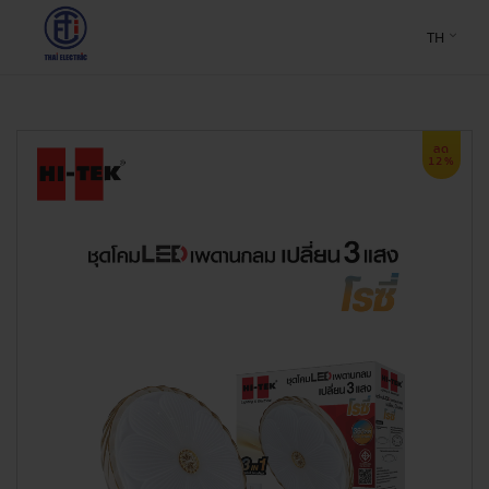
TH
ลด
12%