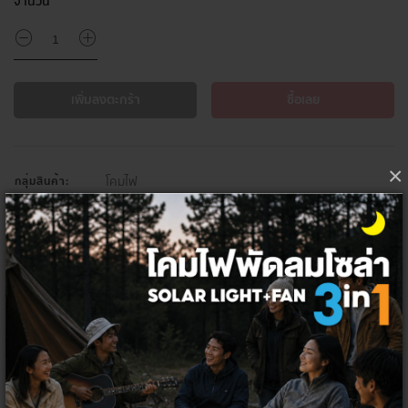
จำนวน
เพิ่มลงตะกร้า
ซื้อเลย
×
โคมไฟ
กลุ่มสินค้า:
โคมไฟภายใน
ประเภทสินค้า:
โคมไฟติดเพดาน แอลอีดี
หมวดสินค้า:
TAGS :
ห้องต่างๆ
แชร์ :