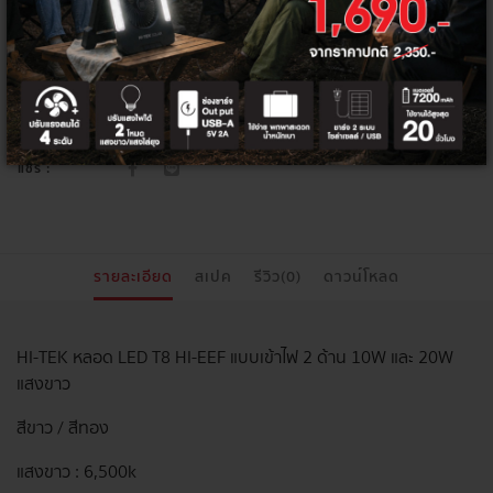
หลอดไฟ แอล อี ดี
ประเภทสินค้า:
หลอดไฟ แอลอีดี ขั้วเสียบ G13
หมวดสินค้า:
TAGS :
ห้องต่างๆ
แชร์ :
รายละเอียด
สเปค
รีวิว(0)
ดาวน์โหลด
HI-TEK หลอด LED T8 HI-EEF แบบเข้าไฟ 2 ด้าน 10W และ 20W
แสงขาว
สีขาว / สีทอง
แสงขาว : 6,500k