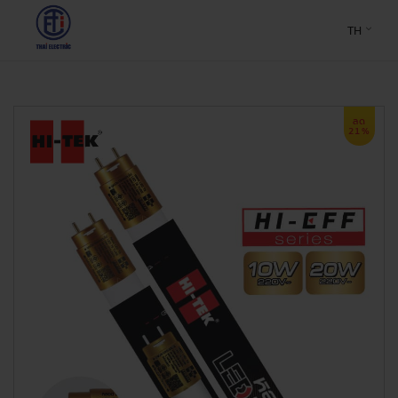
TH
ลด
21%