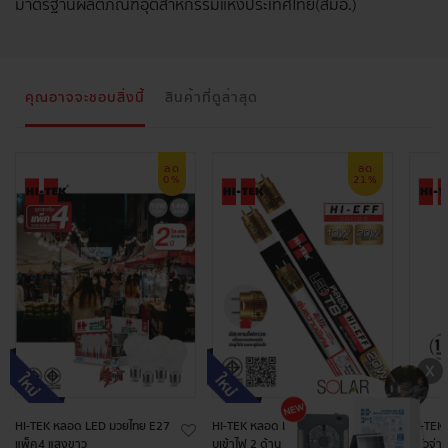
มาตรฐานผลิตภัณฑ์อุตสาหกรรมแห่งประเทศไทย (สมอ.)
คุณอาจจะชอบสิ่งนี้
สินค้าที่ดูล่าสุด
ลด
ลด
0%
21%
HI-TEK หลอด LED มวยไทย E27
HI-TEK หลอด LED T8 HI-EEF แบ
HI-TEK
แพ็ค4 แสงขาว
บเข้าไฟ 2 ด้าน 10W และ 20W แส
มหัวจ่า