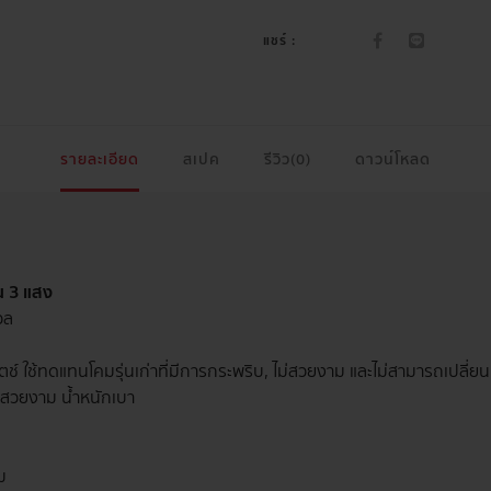
แชร์ :
รายละเอียด
สเปค
รีวิว(0)
ดาวน์โหลด
น 3 แสง
วล
ิตช์ ใช้ทดแทนโคมรุ่นเก่าที่มีการกระพริบ, ไม่สวยงาม และไม่สามารถเปลี่ยน
งสวยงาม น้ำหนักเบา
ม