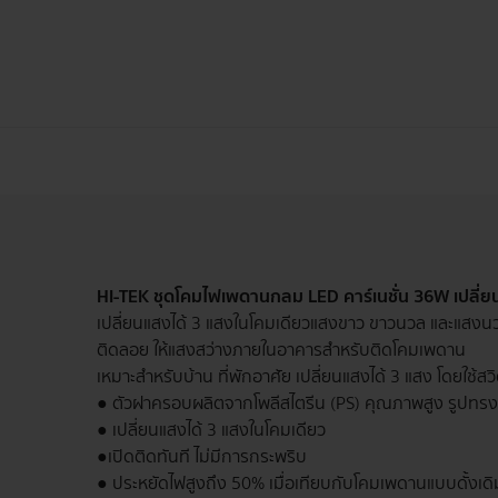
HI-TEK ชุดโคมไฟเพดานกลม LED คาร์เนชั่น 36W เปลี่ย
เปลี่ยนแสงได้ 3 แสงในโคมเดียว แสงขาว ขาวนวล และแสงน
ติดลอย ให้แสงสว่างภายในอาคารสำหรับติดโคมเพดาน
เหมาะสำหรับบ้าน ที่พักอาศัย เปลี่ยนแสงได้ 3 แสง โดยใช้สว
● ตัวฝาครอบผลิตจากโพลีสไตรีน (PS) คุณภาพสูง รูปทร
● เปลี่ยนแสงได้ 3 แสงในโคมเดียว
●เปิดติดทันที ไม่มีการกระพริบ
● ประหยัดไฟสูงถึง 50% เมื่อเทียบกับโคมเพดานแบบดั้งเดิ