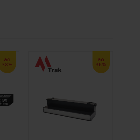
ลด
ลด
38%
36%