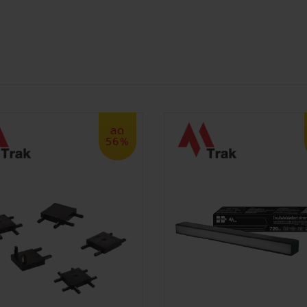
ลด
56%