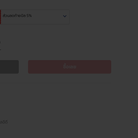
ส่วนลดท้ายบิล 5%
ซื้อเลย
อีดี