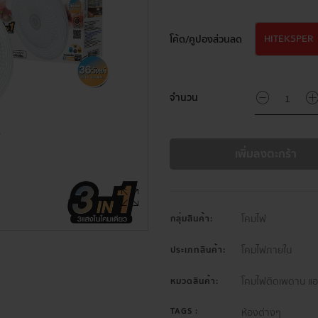
HITEK5PER
โค้ด/คูปองส่วนลด
จำนวน
เพิ่มลงตะกร้า
โคมไฟ
กลุ่มสินค้า:
โคมไฟภายใน
ประเภทสินค้า:
โคมไฟติดเพดาน แอล
หมวดสินค้า:
TAGS :
ห้องต่างๆ