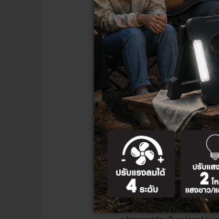
ปลั๊กไฟอัจฉริยะ เป
อุปกรณ์ Smart Home อีกชนิดที่อย
ไฟฟ้าได้ตามที่ต้องการ
การมีปลั๊กไฟอัจฉริยะนั้นทำให้ชี
เปลี่ยนอุปกรณ์เครื่องใช้ไฟฟ้าภ
ข้าวด้วยหม้อหุงข้าวไฟฟ้า โดยกะเ
ควบคุมเวลาดูโทรทัศน์หรือใช้คอม
ที่สำคัญ อุปกรณ์ Smart Home อ
ลืมถอดปลั๊ก ไม่ว่าจะเป็นกาต้มน้
สำหรับฟังก์ชันการใช้งาน ปลั๊กไฟ
ๆ เพิ่มเติม รองรับระบบ iOS แล
assistant ได้ ผู้ที่สนใจสามารถ
คลิ
กล้องวงจรปิดไร