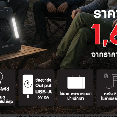
ิดปิดได้ แม้ไม่อยู่บ้าน
ากจะแนะนำคือปลั๊กไฟอัจฉริยะ ซึ่งเป็นอุปกรณ์ที่แค่เสียบปลั๊ก เราก็สาม
วิตเราสะดวกสบายและจัดการทุกอย่างได้อย่างรวดเร็วยิ่งขึ้น โดยเฉพาะในชีวิ
ายในบ้านทุกชิ้นที่ต้องเสียบปลั๊กก่อนการใช้งานให้สามารถทำงานได้ตามเวล
วลาให้สุกพอดีกับเวลาที่เราถึงบ้าน การตั้งเวลาเครื่องซักผ้าให้ทำงานในช
พิวเตอร์ของเด็ก ๆ ได้
ย่างปลั๊กไฟอัจฉริยะยังช่วยในเรื่องของความปลอดภัยภายในบ้าน โดยสาม
ำ พัดลม เตารีด หรืออุปกรณ์อื่น ๆ ก็ตาม
อัจฉริยะสามารถใช้ตั้งเวลาเปิด-ปิดได้ หรือจะควบคุมการทำงานผ่าน Wifi โด
ะ Android สามารถเชื่อมต่อกับอุปกรณ์ Google Home และรองรับการสั่ง
กที่นี่
เพื่อสั่งซื้อ ราคาเริ่มต้น 399 บาท
้สาย