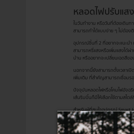
หลอดไฟปรับแสง
ในวันทำงาน หรือวันที่ต้องเดินทา
สามารถทำได้แบบง่าย ๆ ไม่ต้องติด
อุปกรณ์ชิ้นที่ 2 ที่อยากจะแนะนำ
สามารถหรี่แสงหรือเพิ่มแสงได้ผ่
บ้าน หรืออยากจะเปลี่ยนเฉดสีของไฟ
นอกจากนี้ยังสามารถตั้งเวลาเปิด
เพิ่มเติม ที่สำคัญสามารถเชื่อม
ปัจจุบันหลอดไฟหรือโคมไฟอัจฉริ
เส้นริบบิ้นก็มีให้เลือกใช้ตามสไตล์
สำหรับผู้ที่สนใจอุปกรณ์ Smart